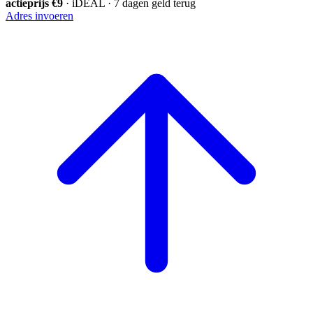
actieprijs €9
· iDEAL · 7 dagen geld terug
Adres invoeren