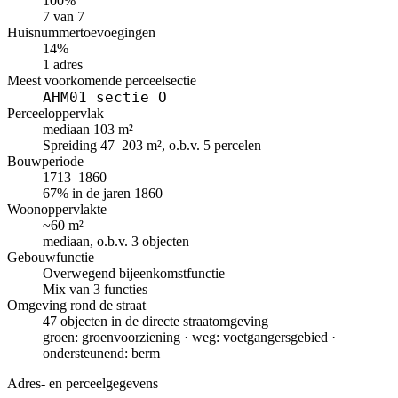
100%
7 van 7
Huisnummertoevoegingen
14%
1 adres
Meest voorkomende perceelsectie
AHM01 sectie O
Perceeloppervlak
mediaan 103 m²
Spreiding 47–203 m², o.b.v. 5 percelen
Bouwperiode
1713–1860
67% in de jaren 1860
Woonoppervlakte
~60 m²
mediaan, o.b.v. 3 objecten
Gebouwfunctie
Overwegend bijeenkomstfunctie
Mix van 3 functies
Omgeving rond de straat
47 objecten in de directe straatomgeving
groen: groenvoorziening · weg: voetgangersgebied ·
ondersteunend: berm
Adres- en perceelgegevens