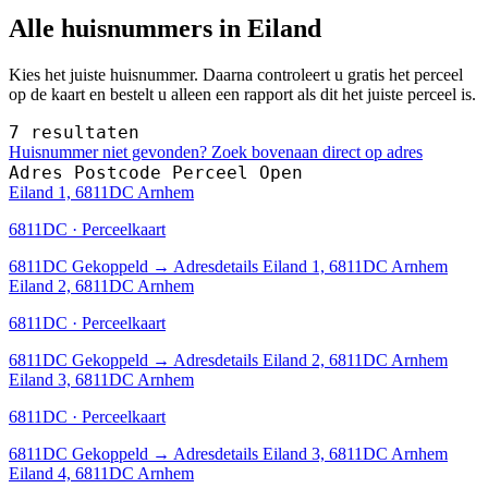
Alle huisnummers in Eiland
Kies het juiste huisnummer. Daarna controleert u gratis het perceel
op de kaart en bestelt u alleen een rapport als dit het juiste perceel is.
7 resultaten
Huisnummer niet gevonden? Zoek bovenaan direct op adres
Adres
Postcode
Perceel
Open
Eiland 1, 6811DC Arnhem
6811DC · Perceelkaart
6811DC
Gekoppeld
→
Adresdetails Eiland 1, 6811DC Arnhem
Eiland 2, 6811DC Arnhem
6811DC · Perceelkaart
6811DC
Gekoppeld
→
Adresdetails Eiland 2, 6811DC Arnhem
Eiland 3, 6811DC Arnhem
6811DC · Perceelkaart
6811DC
Gekoppeld
→
Adresdetails Eiland 3, 6811DC Arnhem
Eiland 4, 6811DC Arnhem