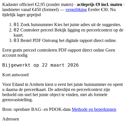
Kadaster officieel
€2,95
(zonder maten) ·
actieprijs €9 incl. maten
·
landmeter
vanaf €450
(formeel) —
vergelijking
Eerder €30. Nu
tijdelijk lager geprijsd
01
Zoek huisnummer
Kies het juiste adres uit de suggesties.
02
Controleer perceel
Bekijk ligging en perceelcontext op de
kaart.
03
Bestel PDF
Ontvang het digitale rapport direct online.
Eerst gratis perceel controleren
PDF-rapport direct online
Geen
account nodig
Bijgewerkt op 22 maart 2026
Kort antwoord
Voor Eiland in Arnhem kiest u eerst het juiste huisnummer en opent
u daarna de perceelkaart. De adreslijst en perceelcontext zijn
bedoeld om snel het juiste object te vinden, niet als formele
grensvaststelling.
Bron: openbare BAG- en PDOK-data
Methode en beperkingen
Adressen