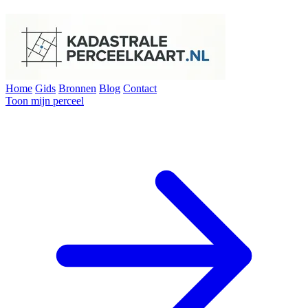
Home
Gids
Bronnen
Blog
Contact
Toon mijn perceel