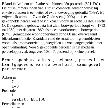
Eiland in Arnhem telt 7 adressen binnen één postcode (6811DC).
De huisnummers lopen van 1 tot 8; compacte adresopbouw; bij
enkele adressen is een letter of extra toevoeging gebruikt (14%). Bij
vrijwel elk adres — 7 van de 7 adressen (100%) — is een
gekoppelde perceelkaart beschikbaar, vooral in sectie AHM01 sectie
O. De openbare gebouwdata laat zien: bouwperiode loopt van 1713
tot 1860, met de jaren 1860 als meest voorkomende bouwperiode
(67%), gemiddelde woonoppervlakte rond 60 m², overwegend
bijeenkomstfunctie. Kaartdata rond de straat toont groenobjecten
vooral als groenvoorziening, wegdelen als voetgangersgebied met
open verharding. Voor 5 gekoppelde percelen is het mediaan
perceeloppervlak ongeveer 103 m², passend bij kleine percelen.
Bron: openbare adres-, gebouw-, perceel- en
kaartgegevens van de overheid, samengevat
per straat.
Adressen
7
1–8
Postcodes
1
vaakst: 6811DC
Perceelkaarten