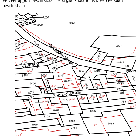
Perceelrapport beschikbaar
Eerst gratis kaartcheck
Perceelkaart
beschikbaar