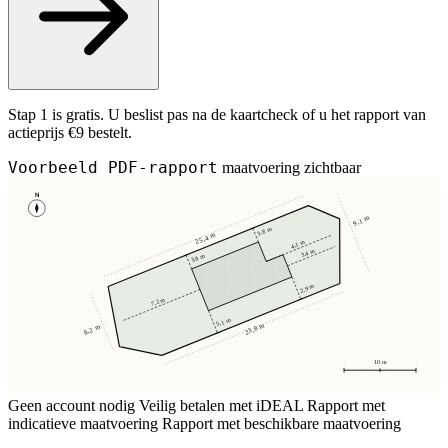
Stap 1 is gratis. U beslist pas na de kaartcheck of u het rapport van
actieprijs €9 bestelt.
Voorbeeld PDF-rapport
maatvoering zichtbaar
N
9,1 m
3,8 m
25,4 m
4,1 m
3,4 m
3,8 m
2,9 m
7,2 m
5,1 m
23,8 m
8,2 m
10 m
Geen account nodig
Veilig betalen met iDEAL
Rapport met
indicatieve maatvoering
Rapport met beschikbare maatvoering