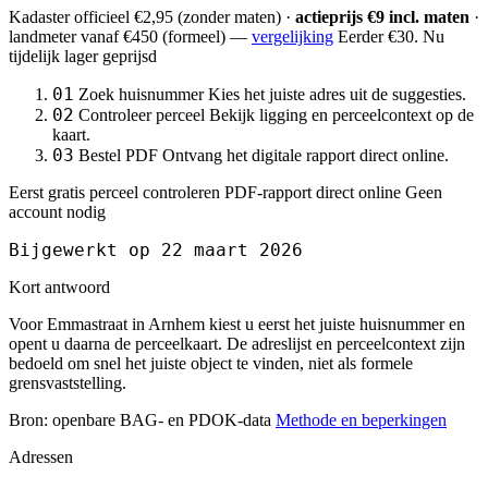
Kadaster officieel
€2,95
(zonder maten) ·
actieprijs €9 incl. maten
·
landmeter
vanaf €450
(formeel) —
vergelijking
Eerder €30. Nu
tijdelijk lager geprijsd
01
Zoek huisnummer
Kies het juiste adres uit de suggesties.
02
Controleer perceel
Bekijk ligging en perceelcontext op de
kaart.
03
Bestel PDF
Ontvang het digitale rapport direct online.
Eerst gratis perceel controleren
PDF-rapport direct online
Geen
account nodig
Bijgewerkt op 22 maart 2026
Kort antwoord
Voor Emmastraat in Arnhem kiest u eerst het juiste huisnummer en
opent u daarna de perceelkaart. De adreslijst en perceelcontext zijn
bedoeld om snel het juiste object te vinden, niet als formele
grensvaststelling.
Bron: openbare BAG- en PDOK-data
Methode en beperkingen
Adressen