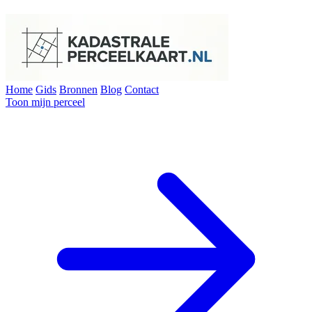
Home
Gids
Bronnen
Blog
Contact
Toon mijn perceel