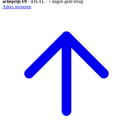
actieprijs €9
· iDEAL · 7 dagen geld terug
Adres invoeren