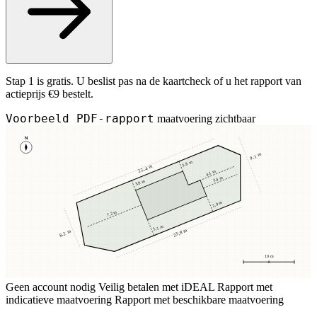
Stap 1 is gratis. U beslist pas na de kaartcheck of u het rapport van
actieprijs €9 bestelt.
Voorbeeld PDF-rapport
maatvoering zichtbaar
N
9,1 m
3,8 m
25,4 m
4,1 m
3,4 m
3,8 m
2,9 m
7,2 m
5,1 m
23,8 m
8,2 m
10 m
Geen account nodig
Veilig betalen met iDEAL
Rapport met
indicatieve maatvoering
Rapport met beschikbare maatvoering