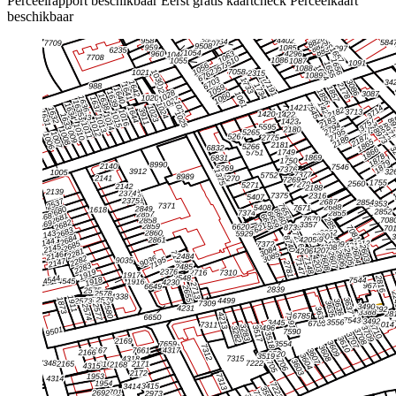
Perceelrapport beschikbaar
Eerst gratis kaartcheck
Perceelkaart
beschikbaar