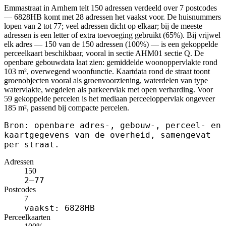
Emmastraat in Arnhem telt 150 adressen verdeeld over 7 postcodes
— 6828HB komt met 28 adressen het vaakst voor. De huisnummers
lopen van 2 tot 77; veel adressen dicht op elkaar; bij de meeste
adressen is een letter of extra toevoeging gebruikt (65%). Bij vrijwel
elk adres — 150 van de 150 adressen (100%) — is een gekoppelde
perceelkaart beschikbaar, vooral in sectie AHM01 sectie Q. De
openbare gebouwdata laat zien: gemiddelde woonoppervlakte rond
103 m², overwegend woonfunctie. Kaartdata rond de straat toont
groenobjecten vooral als groenvoorziening, waterdelen van type
watervlakte, wegdelen als parkeervlak met open verharding. Voor
59 gekoppelde percelen is het mediaan perceeloppervlak ongeveer
185 m², passend bij compacte percelen.
Bron: openbare adres-, gebouw-, perceel- en
kaartgegevens van de overheid, samengevat
per straat.
Adressen
150
2–77
Postcodes
7
vaakst: 6828HB
Perceelkaarten