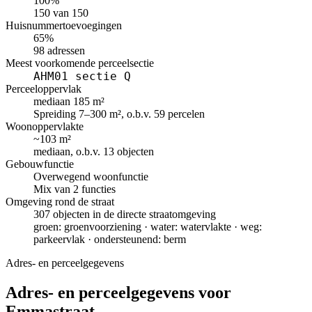
100%
150 van 150
Huisnummertoevoegingen
65%
98 adressen
Meest voorkomende perceelsectie
AHM01 sectie Q
Perceeloppervlak
mediaan 185 m²
Spreiding 7–300 m², o.b.v. 59 percelen
Woonoppervlakte
~103 m²
mediaan, o.b.v. 13 objecten
Gebouwfunctie
Overwegend woonfunctie
Mix van 2 functies
Omgeving rond de straat
307 objecten in de directe straatomgeving
groen: groenvoorziening · water: watervlakte · weg:
parkeervlak · ondersteunend: berm
Adres- en perceelgegevens
Adres- en perceelgegevens voor
Emmastraat