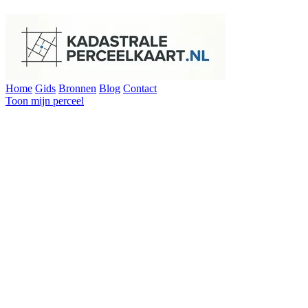
Home
Gids
Bronnen
Blog
Contact
Toon mijn perceel