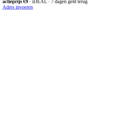
actieprijs €9
· iDEAL · 7 dagen geld terug
Adres invoeren