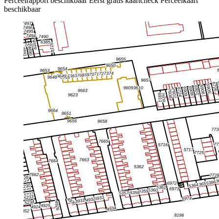
Perceelrapport beschikbaar
Eerst gratis kaartcheck
Perceelkaart
beschikbaar