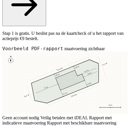
Stap 1 is gratis. U beslist pas na de kaartcheck of u het rapport van
actieprijs €9 bestelt.
Voorbeeld PDF-rapport
maatvoering zichtbaar
N
9,1 m
3,8 m
25,4 m
4,1 m
3,4 m
3,8 m
2,9 m
7,2 m
5,1 m
23,8 m
8,2 m
10 m
Geen account nodig
Veilig betalen met iDEAL
Rapport met
indicatieve maatvoering
Rapport met beschikbare maatvoering