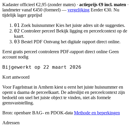
Kadaster officieel
€2,95
(zonder maten) ·
actieprijs €9 incl. maten
·
landmeter
vanaf €450
(formeel) —
vergelijking
Eerder €30. Nu
tijdelijk lager geprijsd
01
Zoek huisnummer
Kies het juiste adres uit de suggesties.
02
Controleer perceel
Bekijk ligging en perceelcontext op de
kaart.
03
Bestel PDF
Ontvang het digitale rapport direct online.
Eerst gratis perceel controleren
PDF-rapport direct online
Geen
account nodig
Bijgewerkt op 22 maart 2026
Kort antwoord
Voor Fagelstraat in Arnhem kiest u eerst het juiste huisnummer en
opent u daarna de perceelkaart. De adreslijst en perceelcontext zijn
bedoeld om snel het juiste object te vinden, niet als formele
grensvaststelling.
Bron: openbare BAG- en PDOK-data
Methode en beperkingen
Adressen