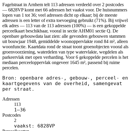
Fagelstraat in Arnhem telt 113 adressen verdeeld over 2 postcodes
— 6828VP komt met 66 adressen het vaakst voor. De huisnummers
lopen van 1 tot 36; veel adressen dicht op elkaar; bij de meeste
adressen is een letter of extra toevoeging gebruikt (71%). Bij vrijwel
elk adres — 113 van de 113 adressen (100%) — is een gekoppelde
perceelkaart beschikbaar, vooral in sectie AHM01 sectie Q. De
openbare gebouwdata laat zien: alle gevonden gebouwen stammen
uit bouwjaar 1948, gemiddelde woonoppervlakte rond 84 m², alleen
woonfunctie. Kaartdata rond de straat toont groenobjecten vooral als
groenvoorziening, waterdelen van type watervlakte, wegdelen als
parkeervlak met open verharding. Voor 6 gekoppelde percelen is het
mediaan perceeloppervlak ongeveer 1645 m², passend bij ruime
percelen.
Bron: openbare adres-, gebouw-, perceel- en
kaartgegevens van de overheid, samengevat
per straat.
Adressen
113
1–36
Postcodes
2
vaakst: 6828VP