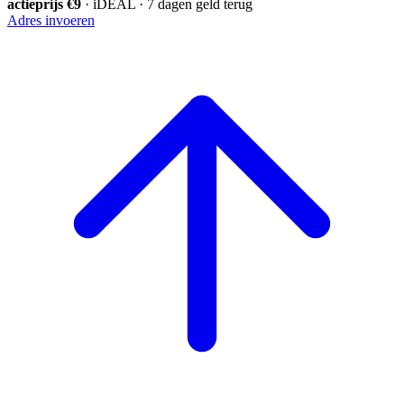
actieprijs €9
· iDEAL · 7 dagen geld terug
Adres invoeren