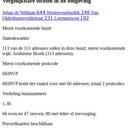
Vergelijkbare straten in de omgeving
644
240
Johan de Wittlaan
Westervoortsedijk
Van
231
192
Oldenbarneveldtstraat
Leemansweg
Meest voorkomende buurt
Statenkwartier
113 van de 113 adressen vallen in deze buurt; meest voorkomende
wijk: Arnhemse Broek (113 adressen).
Meest voorkomende postcode
6828VP
6828VP komt het vaakst voor met 66 adressen; totaal 2 postcodes.
Verdeling huisnummers
1-36
66 even en 47 oneven; 80 met letter of toevoeging.
Perceelkaarten beschikbaar