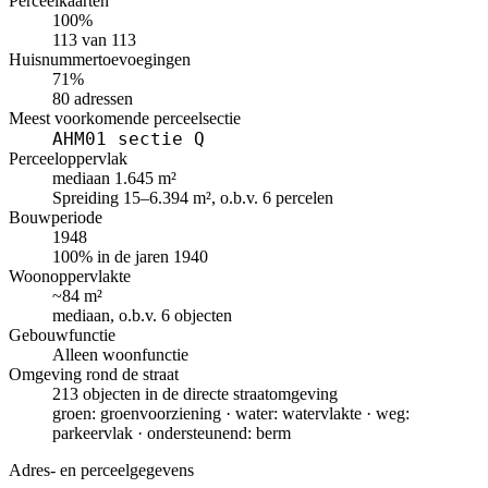
Perceelkaarten
100%
113 van 113
Huisnummertoevoegingen
71%
80 adressen
Meest voorkomende perceelsectie
AHM01 sectie Q
Perceeloppervlak
mediaan 1.645 m²
Spreiding 15–6.394 m², o.b.v. 6 percelen
Bouwperiode
1948
100% in de jaren 1940
Woonoppervlakte
~84 m²
mediaan, o.b.v. 6 objecten
Gebouwfunctie
Alleen woonfunctie
Omgeving rond de straat
213 objecten in de directe straatomgeving
groen: groenvoorziening · water: watervlakte · weg:
parkeervlak · ondersteunend: berm
Adres- en perceelgegevens