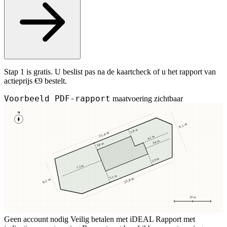
Stap 1 is gratis. U beslist pas na de kaartcheck of u het rapport van
actieprijs €9 bestelt.
Voorbeeld PDF-rapport
maatvoering zichtbaar
N
9,1 m
3,8 m
25,4 m
4,1 m
3,4 m
3,8 m
2,9 m
7,2 m
5,1 m
23,8 m
8,2 m
10 m
Geen account nodig
Veilig betalen met iDEAL
Rapport met