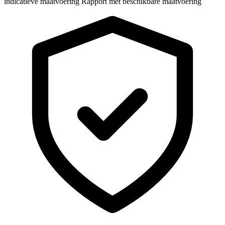
indicatieve maatvoering
Rapport met beschikbare maatvoering