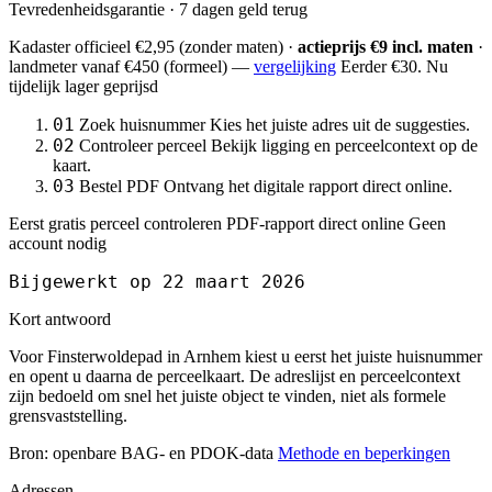
Tevredenheidsgarantie · 7 dagen geld terug
Kadaster officieel
€2,95
(zonder maten) ·
actieprijs €9 incl. maten
·
landmeter
vanaf €450
(formeel) —
vergelijking
Eerder €30. Nu
tijdelijk lager geprijsd
01
Zoek huisnummer
Kies het juiste adres uit de suggesties.
02
Controleer perceel
Bekijk ligging en perceelcontext op de
kaart.
03
Bestel PDF
Ontvang het digitale rapport direct online.
Eerst gratis perceel controleren
PDF-rapport direct online
Geen
account nodig
Bijgewerkt op 22 maart 2026
Kort antwoord
Voor Finsterwoldepad in Arnhem kiest u eerst het juiste huisnummer
en opent u daarna de perceelkaart. De adreslijst en perceelcontext
zijn bedoeld om snel het juiste object te vinden, niet als formele
grensvaststelling.
Bron: openbare BAG- en PDOK-data
Methode en beperkingen
Adressen