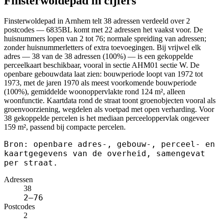
Finsterwoldepad in cijfers
Finsterwoldepad in Arnhem telt 38 adressen verdeeld over 2
postcodes — 6835BL komt met 22 adressen het vaakst voor. De
huisnummers lopen van 2 tot 76; normale spreiding van adressen;
zonder huisnummerletters of extra toevoegingen. Bij vrijwel elk
adres — 38 van de 38 adressen (100%) — is een gekoppelde
perceelkaart beschikbaar, vooral in sectie AHM01 sectie W. De
openbare gebouwdata laat zien: bouwperiode loopt van 1972 tot
1973, met de jaren 1970 als meest voorkomende bouwperiode
(100%), gemiddelde woonoppervlakte rond 124 m², alleen
woonfunctie. Kaartdata rond de straat toont groenobjecten vooral als
groenvoorziening, wegdelen als voetpad met open verharding. Voor
38 gekoppelde percelen is het mediaan perceeloppervlak ongeveer
159 m², passend bij compacte percelen.
Bron: openbare adres-, gebouw-, perceel- en
kaartgegevens van de overheid, samengevat
per straat.
Adressen
38
2–76
Postcodes
2