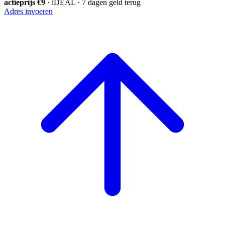
actieprijs €9
· iDEAL · 7 dagen geld terug
Adres invoeren