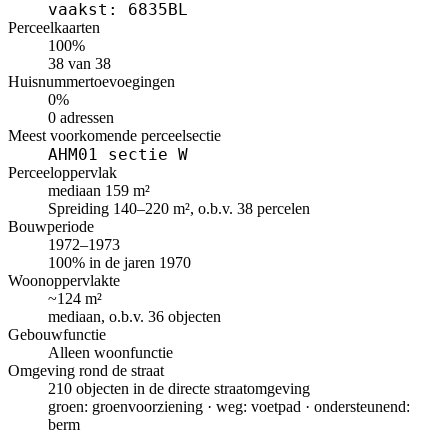
vaakst: 6835BL
Perceelkaarten
100%
38 van 38
Huisnummertoevoegingen
0%
0 adressen
Meest voorkomende perceelsectie
AHM01 sectie W
Perceeloppervlak
mediaan 159 m²
Spreiding 140–220 m², o.b.v. 38 percelen
Bouwperiode
1972–1973
100% in de jaren 1970
Woonoppervlakte
~124 m²
mediaan, o.b.v. 36 objecten
Gebouwfunctie
Alleen woonfunctie
Omgeving rond de straat
210 objecten in de directe straatomgeving
groen: groenvoorziening · weg: voetpad · ondersteunend:
berm