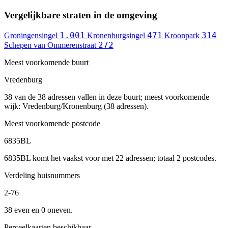
Vergelijkbare straten in de omgeving
1.001
471
314
Groningensingel
Kronenburgsingel
Kroonpark
272
Schepen van Ommerenstraat
Meest voorkomende buurt
Vredenburg
38 van de 38 adressen vallen in deze buurt; meest voorkomende
wijk: Vredenburg/Kronenburg (38 adressen).
Meest voorkomende postcode
6835BL
6835BL komt het vaakst voor met 22 adressen; totaal 2 postcodes.
Verdeling huisnummers
2-76
38 even en 0 oneven.
Perceelkaarten beschikbaar