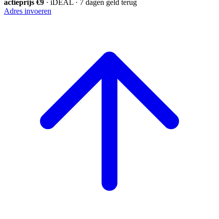
actieprijs €9
· iDEAL · 7 dagen geld terug
Adres invoeren