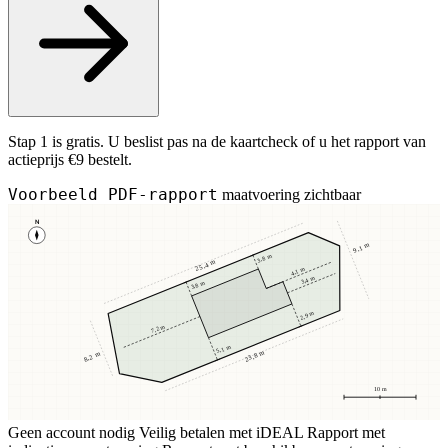
Stap 1 is gratis. U beslist pas na de kaartcheck of u het rapport van
actieprijs €9 bestelt.
Voorbeeld PDF-rapport
maatvoering zichtbaar
N
9,1 m
3,8 m
25,4 m
4,1 m
3,4 m
3,8 m
2,9 m
7,2 m
5,1 m
23,8 m
8,2 m
10 m
Geen account nodig
Veilig betalen met iDEAL
Rapport met