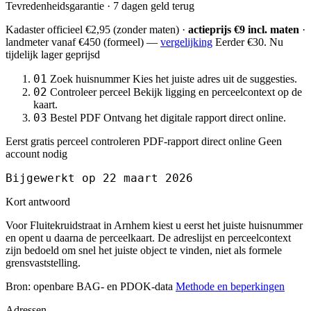
Tevredenheidsgarantie · 7 dagen geld terug
Kadaster officieel
€2,95
(zonder maten) ·
actieprijs €9 incl. maten
·
landmeter
vanaf €450
(formeel) —
vergelijking
Eerder €30. Nu
tijdelijk lager geprijsd
01
Zoek huisnummer
Kies het juiste adres uit de suggesties.
02
Controleer perceel
Bekijk ligging en perceelcontext op de
kaart.
03
Bestel PDF
Ontvang het digitale rapport direct online.
Eerst gratis perceel controleren
PDF-rapport direct online
Geen
account nodig
Bijgewerkt op 22 maart 2026
Kort antwoord
Voor Fluitekruidstraat in Arnhem kiest u eerst het juiste huisnummer
en opent u daarna de perceelkaart. De adreslijst en perceelcontext
zijn bedoeld om snel het juiste object te vinden, niet als formele
grensvaststelling.
Bron: openbare BAG- en PDOK-data
Methode en beperkingen
Adressen