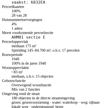
vaakst: 6832EA
Perceelkaarten
100%
28 van 28
Huisnummertoevoegingen
4%
1 adres
Meest voorkomende perceelsectie
AHM01 sectie E
Perceeloppervlak
mediaan 175 m²
Spreiding 145–84.700 m², o.b.v. 17 percelen
Bouwperiode
1949
100% in de jaren 1940
Woonoppervlakte
~83 m²
mediaan, o.b.v. 15 objecten
Gebouwfunctie
Overwegend woonfunctie
Mix van 2 functies
Omgeving rond de straat
180 objecten in de directe straatomgeving
groen: groenvoorziening · water: waterloop · weg: rijbaan
lokale weg · ondersteunend: berm