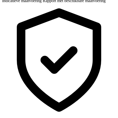
indicatieve maatvoering
Rapport met beschikbare maatvoering