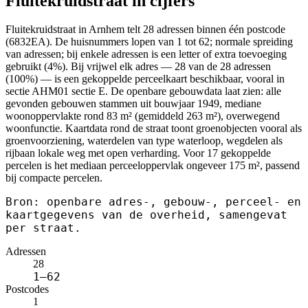
Fluitekruidstraat in cijfers
Fluitekruidstraat in Arnhem telt 28 adressen binnen één postcode
(6832EA). De huisnummers lopen van 1 tot 62; normale spreiding
van adressen; bij enkele adressen is een letter of extra toevoeging
gebruikt (4%). Bij vrijwel elk adres — 28 van de 28 adressen
(100%) — is een gekoppelde perceelkaart beschikbaar, vooral in
sectie AHM01 sectie E. De openbare gebouwdata laat zien: alle
gevonden gebouwen stammen uit bouwjaar 1949, mediane
woonoppervlakte rond 83 m² (gemiddeld 263 m²), overwegend
woonfunctie. Kaartdata rond de straat toont groenobjecten vooral als
groenvoorziening, waterdelen van type waterloop, wegdelen als
rijbaan lokale weg met open verharding. Voor 17 gekoppelde
percelen is het mediaan perceeloppervlak ongeveer 175 m², passend
bij compacte percelen.
Bron: openbare adres-, gebouw-, perceel- en
kaartgegevens van de overheid, samengevat
per straat.
Adressen
28
1–62
Postcodes
1