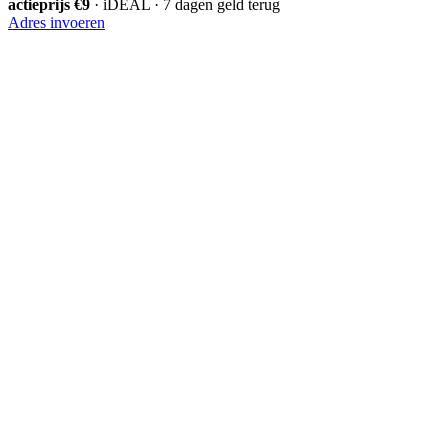
actieprijs €9
· iDEAL · 7 dagen geld terug
Adres invoeren