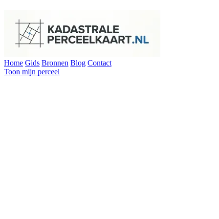
Home
Gids
Bronnen
Blog
Contact
Toon mijn perceel