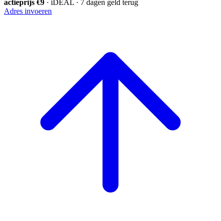
actieprijs €9
· iDEAL · 7 dagen geld terug
Adres invoeren