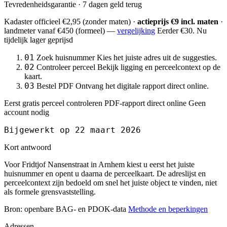
Tevredenheidsgarantie · 7 dagen geld terug
Kadaster officieel
€2,95
(zonder maten) ·
actieprijs €9 incl. maten
·
landmeter
vanaf €450
(formeel) —
vergelijking
Eerder €30. Nu
tijdelijk lager geprijsd
01
Zoek huisnummer
Kies het juiste adres uit de suggesties.
02
Controleer perceel
Bekijk ligging en perceelcontext op de
kaart.
03
Bestel PDF
Ontvang het digitale rapport direct online.
Eerst gratis perceel controleren
PDF-rapport direct online
Geen
account nodig
Bijgewerkt op 22 maart 2026
Kort antwoord
Voor Fridtjof Nansenstraat in Arnhem kiest u eerst het juiste
huisnummer en opent u daarna de perceelkaart. De adreslijst en
perceelcontext zijn bedoeld om snel het juiste object te vinden, niet
als formele grensvaststelling.
Bron: openbare BAG- en PDOK-data
Methode en beperkingen
Adressen