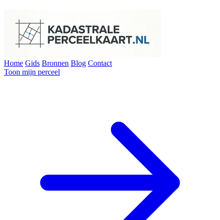
Home
Gids
Bronnen
Blog
Contact
Toon mijn perceel