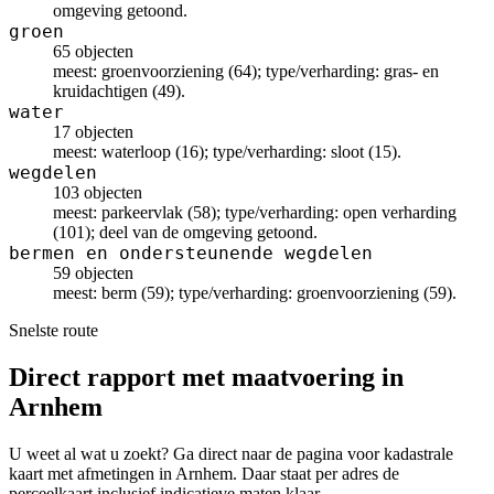
omgeving getoond.
groen
65 objecten
meest: groenvoorziening (64); type/verharding: gras- en
kruidachtigen (49).
water
17 objecten
meest: waterloop (16); type/verharding: sloot (15).
wegdelen
103 objecten
meest: parkeervlak (58); type/verharding: open verharding
(101); deel van de omgeving getoond.
bermen en ondersteunende wegdelen
59 objecten
meest: berm (59); type/verharding: groenvoorziening (59).
Snelste route
Direct rapport met maatvoering in
Arnhem
U weet al wat u zoekt? Ga direct naar de pagina voor kadastrale
kaart met afmetingen in Arnhem. Daar staat per adres de
perceelkaart inclusief indicatieve maten klaar.