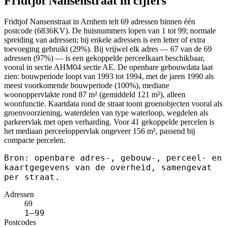
Fridtjof Nansenstraat in cijfers
Fridtjof Nansenstraat in Arnhem telt 69 adressen binnen één
postcode (6836KV). De huisnummers lopen van 1 tot 99; normale
spreiding van adressen; bij enkele adressen is een letter of extra
toevoeging gebruikt (29%). Bij vrijwel elk adres — 67 van de 69
adressen (97%) — is een gekoppelde perceelkaart beschikbaar,
vooral in sectie AHM04 sectie AE. De openbare gebouwdata laat
zien: bouwperiode loopt van 1993 tot 1994, met de jaren 1990 als
meest voorkomende bouwperiode (100%), mediane
woonoppervlakte rond 87 m² (gemiddeld 121 m²), alleen
woonfunctie. Kaartdata rond de straat toont groenobjecten vooral als
groenvoorziening, waterdelen van type waterloop, wegdelen als
parkeervlak met open verharding. Voor 41 gekoppelde percelen is
het mediaan perceeloppervlak ongeveer 156 m², passend bij
compacte percelen.
Bron: openbare adres-, gebouw-, perceel- en
kaartgegevens van de overheid, samengevat
per straat.
Adressen
69
1–99
Postcodes