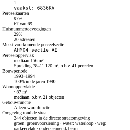
1
vaakst: 6836KV
Perceelkaarten
97%
67 van 69
Huisnummertoevoegingen
29%
20 adressen
Meest voorkomende perceelsectie
AHM04 sectie AE
Perceeloppervlak
mediaan 156 m²
Spreiding 78–11.120 m², o.b.v. 41 percelen
Bouwperiode
1993–1994
100% in de jaren 1990
Woonoppervlakte
~87 m²
mediaan, o.b.v. 21 objecten
Gebouwfunctie
Alleen woonfunctie
Omgeving rond de straat
244 objecten in de directe straatomgeving
groen: groenvoorziening · water: waterloop · weg:
parkeervlak · ondersteunend: berm