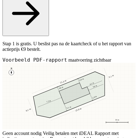
Stap 1 is gratis. U beslist pas na de kaartcheck of u het rapport van
actieprijs €9 bestelt.
Voorbeeld PDF-rapport
maatvoering zichtbaar
N
9,1 m
3,8 m
25,4 m
4,1 m
3,4 m
3,8 m
2,9 m
7,2 m
5,1 m
23,8 m
8,2 m
10 m
Geen account nodig
Veilig betalen met iDEAL
Rapport met