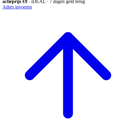
actieprijs €9
· iDEAL · 7 dagen geld terug
Adres invoeren