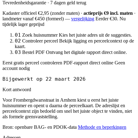
Tevredenheidsgarantie · 7 dagen geld terug
Kadaster officieel
€2,95
(zonder maten) ·
actieprijs €9 incl. maten
·
landmeter
vanaf €450
(formeel) —
vergelijking
Eerder €30. Nu
tijdelijk lager geprijsd
01
Zoek huisnummer
Kies het juiste adres uit de suggesties.
02
Controleer perceel
Bekijk ligging en perceelcontext op de
kaart.
03
Bestel PDF
Ontvang het digitale rapport direct online.
Eerst gratis perceel controleren
PDF-rapport direct online
Geen
account nodig
Bijgewerkt op 22 maart 2026
Kort antwoord
Voor Frombergdwarsstraat in Arnhem kiest u eerst het juiste
huisnummer en opent u daarna de perceelkaart. De adreslijst en
perceelcontext zijn bedoeld om snel het juiste object te vinden, niet
als formele grensvaststelling.
Bron: openbare BAG- en PDOK-data
Methode en beperkingen
Adressen