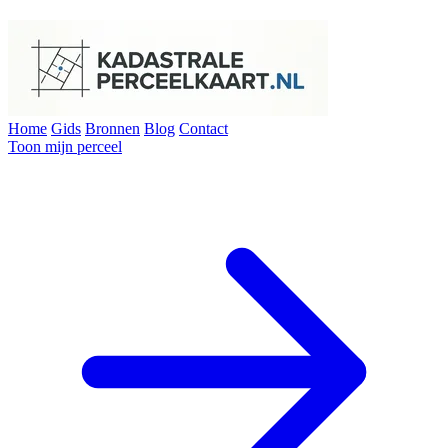
Home
Gids
Bronnen
Blog
Contact
Toon mijn perceel