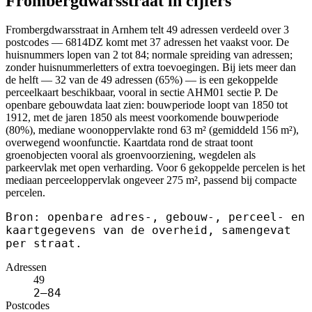
Frombergdwarsstraat in cijfers
Frombergdwarsstraat in Arnhem telt 49 adressen verdeeld over 3
postcodes — 6814DZ komt met 37 adressen het vaakst voor. De
huisnummers lopen van 2 tot 84; normale spreiding van adressen;
zonder huisnummerletters of extra toevoegingen. Bij iets meer dan
de helft — 32 van de 49 adressen (65%) — is een gekoppelde
perceelkaart beschikbaar, vooral in sectie AHM01 sectie P. De
openbare gebouwdata laat zien: bouwperiode loopt van 1850 tot
1912, met de jaren 1850 als meest voorkomende bouwperiode
(80%), mediane woonoppervlakte rond 63 m² (gemiddeld 156 m²),
overwegend woonfunctie. Kaartdata rond de straat toont
groenobjecten vooral als groenvoorziening, wegdelen als
parkeervlak met open verharding. Voor 6 gekoppelde percelen is het
mediaan perceeloppervlak ongeveer 275 m², passend bij compacte
percelen.
Bron: openbare adres-, gebouw-, perceel- en
kaartgegevens van de overheid, samengevat
per straat.
Adressen
49
2–84
Postcodes