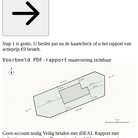
Stap 1 is gratis. U beslist pas na de kaartcheck of u het rapport van
actieprijs €9 bestelt.
Voorbeeld PDF-rapport
maatvoering zichtbaar
N
9,1 m
3,8 m
25,4 m
4,1 m
3,4 m
3,8 m
2,9 m
7,2 m
5,1 m
23,8 m
8,2 m
10 m
Geen account nodig
Veilig betalen met iDEAL
Rapport met