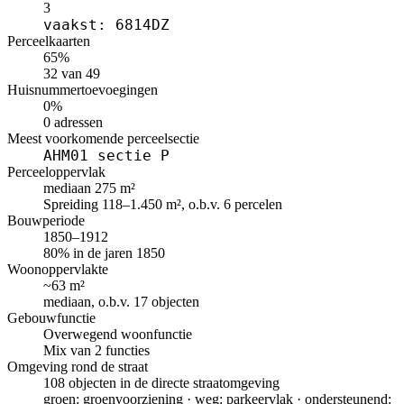
3
vaakst: 6814DZ
Perceelkaarten
65%
32 van 49
Huisnummertoevoegingen
0%
0 adressen
Meest voorkomende perceelsectie
AHM01 sectie P
Perceeloppervlak
mediaan 275 m²
Spreiding 118–1.450 m², o.b.v. 6 percelen
Bouwperiode
1850–1912
80% in de jaren 1850
Woonoppervlakte
~63 m²
mediaan, o.b.v. 17 objecten
Gebouwfunctie
Overwegend woonfunctie
Mix van 2 functies
Omgeving rond de straat
108 objecten in de directe straatomgeving
groen: groenvoorziening · weg: parkeervlak · ondersteunend: