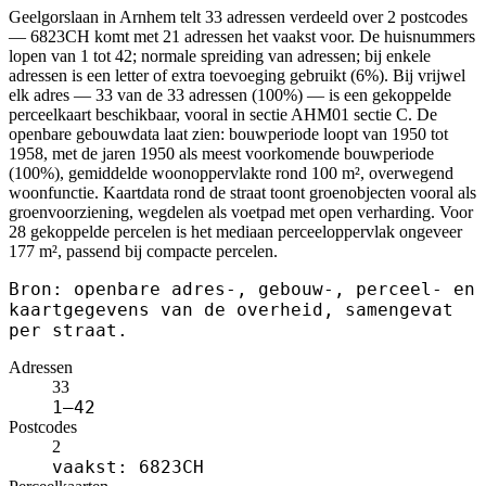
Geelgorslaan in Arnhem telt 33 adressen verdeeld over 2 postcodes
— 6823CH komt met 21 adressen het vaakst voor. De huisnummers
lopen van 1 tot 42; normale spreiding van adressen; bij enkele
adressen is een letter of extra toevoeging gebruikt (6%). Bij vrijwel
elk adres — 33 van de 33 adressen (100%) — is een gekoppelde
perceelkaart beschikbaar, vooral in sectie AHM01 sectie C. De
openbare gebouwdata laat zien: bouwperiode loopt van 1950 tot
1958, met de jaren 1950 als meest voorkomende bouwperiode
(100%), gemiddelde woonoppervlakte rond 100 m², overwegend
woonfunctie. Kaartdata rond de straat toont groenobjecten vooral als
groenvoorziening, wegdelen als voetpad met open verharding. Voor
28 gekoppelde percelen is het mediaan perceeloppervlak ongeveer
177 m², passend bij compacte percelen.
Bron: openbare adres-, gebouw-, perceel- en
kaartgegevens van de overheid, samengevat
per straat.
Adressen
33
1–42
Postcodes
2
vaakst: 6823CH