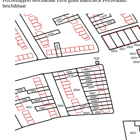
Perceelrapport beschikbaar
Eerst gratis kaartcheck
Perceelkaart
beschikbaar