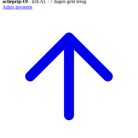
actieprijs €9
· iDEAL · 7 dagen geld terug
Adres invoeren