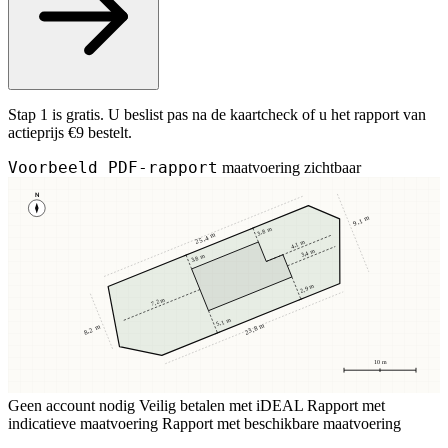
Stap 1 is gratis. U beslist pas na de kaartcheck of u het rapport van
actieprijs €9 bestelt.
Voorbeeld PDF-rapport
maatvoering zichtbaar
N
9,1 m
3,8 m
25,4 m
4,1 m
3,4 m
3,8 m
2,9 m
7,2 m
5,1 m
23,8 m
8,2 m
10 m
Geen account nodig
Veilig betalen met iDEAL
Rapport met
indicatieve maatvoering
Rapport met beschikbare maatvoering