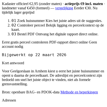
Kadaster officieel
€2,95
(zonder maten) ·
actieprijs €9 incl. maten
·
landmeter
vanaf €450
(formeel) —
vergelijking
Eerder €30. Nu
tijdelijk lager geprijsd
01
Zoek huisnummer
Kies het juiste adres uit de suggesties.
02
Controleer perceel
Bekijk ligging en perceelcontext op de
kaart.
03
Bestel PDF
Ontvang het digitale rapport direct online.
Eerst gratis perceel controleren
PDF-rapport direct online
Geen
account nodig
Bijgewerkt op 22 maart 2026
Kort antwoord
Voor Geelgorslaan in Arnhem kiest u eerst het juiste huisnummer en
opent u daarna de perceelkaart. De adreslijst en perceelcontext zijn
bedoeld om snel het juiste object te vinden, niet als formele
grensvaststelling.
Bron: openbare BAG- en PDOK-data
Methode en beperkingen
Adressen