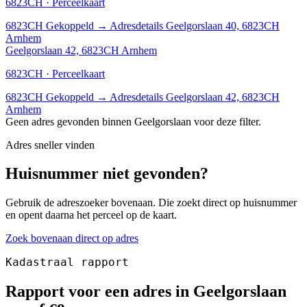
6823CH · Perceelkaart
6823CH
Gekoppeld
→
Adresdetails Geelgorslaan 40, 6823CH
Arnhem
Geelgorslaan 42, 6823CH Arnhem
6823CH · Perceelkaart
6823CH
Gekoppeld
→
Adresdetails Geelgorslaan 42, 6823CH
Arnhem
Geen adres gevonden binnen Geelgorslaan voor deze filter.
Adres sneller vinden
Huisnummer niet gevonden?
Gebruik de adreszoeker bovenaan. Die zoekt direct op huisnummer
en opent daarna het perceel op de kaart.
Zoek bovenaan direct op adres
Kadastraal rapport
Rapport voor een adres in Geelgorslaan