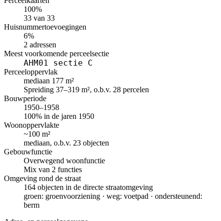
Perceelkaarten
100%
33 van 33
Huisnummertoevoegingen
6%
2 adressen
Meest voorkomende perceelsectie
AHM01 sectie C
Perceeloppervlak
mediaan 177 m²
Spreiding 37–319 m², o.b.v. 28 percelen
Bouwperiode
1950–1958
100% in de jaren 1950
Woonoppervlakte
~100 m²
mediaan, o.b.v. 23 objecten
Gebouwfunctie
Overwegend woonfunctie
Mix van 2 functies
Omgeving rond de straat
164 objecten in de directe straatomgeving
groen: groenvoorziening · weg: voetpad · ondersteunend:
berm