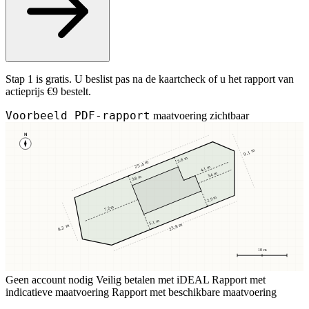
Stap 1 is gratis. U beslist pas na de kaartcheck of u het rapport van
actieprijs €9 bestelt.
Voorbeeld PDF-rapport
maatvoering zichtbaar
N
9,1 m
3,8 m
25,4 m
4,1 m
3,4 m
3,8 m
2,9 m
7,2 m
5,1 m
23,8 m
8,2 m
10 m
Geen account nodig
Veilig betalen met iDEAL
Rapport met
indicatieve maatvoering
Rapport met beschikbare maatvoering