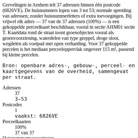
Grevelingen in Arnhem telt 37 adressen binnen één postcode
(6826VE). De huisnummers lopen van 3 tot 53; normale spreiding
van adressen; zonder huisnummerletters of extra toevoegingen. Bij
vrijwel elk adres — 37 van de 37 adressen (100%) — is een
gekoppelde perceelkaart beschikbaar, vooral in sectie AHM01 sectie
T. Kaartdata rond de straat toont groenobjecten vooral als
groenvoorziening, waterdelen van type greppel, droge sloot,
wegdelen als voetpad met open verharding. Voor 37 gekoppelde
percelen is het mediaan perceeloppervlak ongeveer 115 m², passend
bij kleine percelen.
Bron: openbare adres-, gebouw-, perceel- en
kaartgegevens van de overheid, samengevat
per straat.
Adressen
37
3–53
Postcodes
1
vaakst: 6826VE
Perceelkaarten
100%
37 van 37