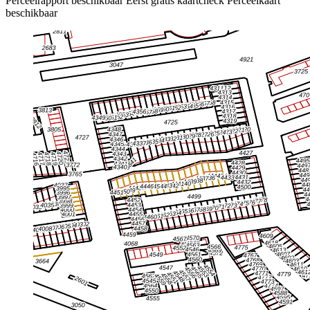
Perceelrapport beschikbaar
Eerst gratis kaartcheck
Perceelkaart
beschikbaar