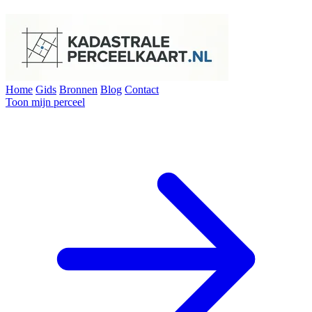
Home
Gids
Bronnen
Blog
Contact
Toon mijn perceel