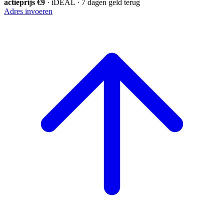
actieprijs €9
· iDEAL · 7 dagen geld terug
Adres invoeren