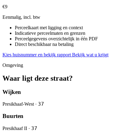
€9
Eenmalig, incl. btw
Perceelkaart met ligging en context
Indicatieve perceelmaten en grenzen
Perceelgegevens overzichtelijk in één PDF
Direct beschikbaar na betaling
Kies huisnummer en bekijk rapport
Bekijk wat u krijgt
Omgeving
Waar ligt deze straat?
Wijken
37
Presikhaaf-West ·
Buurten
37
Presikhaaf II ·