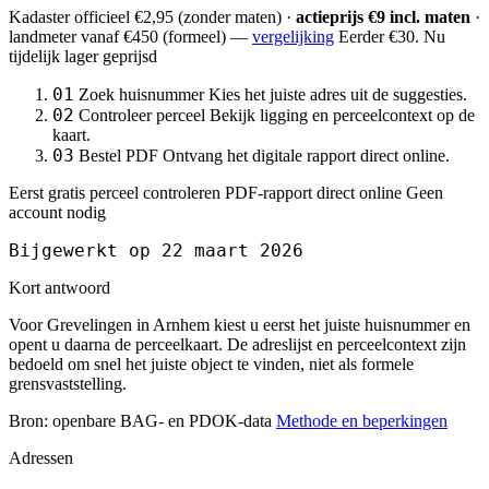
Kadaster officieel
€2,95
(zonder maten) ·
actieprijs €9 incl. maten
·
landmeter
vanaf €450
(formeel) —
vergelijking
Eerder €30. Nu
tijdelijk lager geprijsd
01
Zoek huisnummer
Kies het juiste adres uit de suggesties.
02
Controleer perceel
Bekijk ligging en perceelcontext op de
kaart.
03
Bestel PDF
Ontvang het digitale rapport direct online.
Eerst gratis perceel controleren
PDF-rapport direct online
Geen
account nodig
Bijgewerkt op 22 maart 2026
Kort antwoord
Voor Grevelingen in Arnhem kiest u eerst het juiste huisnummer en
opent u daarna de perceelkaart. De adreslijst en perceelcontext zijn
bedoeld om snel het juiste object te vinden, niet als formele
grensvaststelling.
Bron: openbare BAG- en PDOK-data
Methode en beperkingen
Adressen