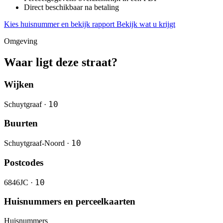
Direct beschikbaar na betaling
Kies huisnummer en bekijk rapport
Bekijk wat u krijgt
Omgeving
Waar ligt deze straat?
Wijken
10
Schuytgraaf ·
Buurten
10
Schuytgraaf-Noord ·
Postcodes
10
6846JC ·
Huisnummers en perceelkaarten
Huisnummers