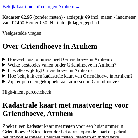
Bekijk kaart met afmetingen Arnhem →
Kadaster €2,95 (zonder maten) · actieprijs €9 incl. maten · landmeter
vanaf €450
Eerder €30. Nu tijdelijk lager geprijsd
Veelgestelde vragen
Over Griendhoeve in Arnhem
Hoeveel huisnummers heeft Griendhoeve in Arnhem?
Welke postcodes vallen onder Griendhoeve in Arnhem?
In welke wijk ligt Griendhoeve in Arnhem?
Hoe bekijk ik een kadastrale kaart van Griendhoeve in Arnhem?
Zijn er percelen gekoppeld aan adressen in Griendhoeve?
High-intent perceelcheck
Kadastrale kaart met maatvoering voor
Griendhoeve, Arnhem
Zoekt u een kadaster kaart met maten voor een huisnummer in
Griendhoeve? Kies hieronder het adres, open de kaart en gebruik
het rapport wanneer u perceel maten, grenzen en indicatieve