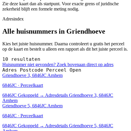
Zie deze kaart dan als startpunt. Voor exacte grens of juridische
zekerheid blijft een formele meting nodig.
Adresindex
Alle huisnummers in Griendhoeve
Kies het juiste huisnummer. Daarna controleert u gratis het perceel
op de kaart en bestelt u alleen een rapport als dit het juiste perceel is.
10 resultaten
Huisnummer niet gevonden? Zoek bovenaan direct op adres
Adres
Postcode
Perceel
Open
Griendhoeve 3, 6846JC Arnhem
6846JC · Perceelkaart
6846JC
Gekoppeld
→
Adresdetails Griendhoeve 3, 6846JC
Arnhem
Griendhoeve 5, 6846JC Arnhem
6846JC · Perceelkaart
6846JC
Gekoppeld
→
Adresdetails Griendhoeve 5, 6846JC
Arnhem