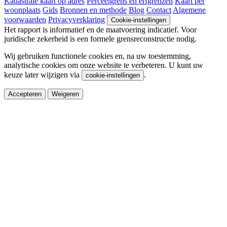
Kadastrale kaart op adres
Perceelgrens en erfgrenzen
Kaart per
woonplaats
Gids
Bronnen en methode
Blog
Contact
Algemene
voorwaarden
Privacyverklaring
Cookie-instellingen
Het rapport is informatief en de maatvoering indicatief. Voor
juridische zekerheid is een formele grensreconstructie nodig.
Wij gebruiken functionele cookies en, na uw toestemming,
analytische cookies om onze website te verbeteren. U kunt uw
keuze later wijzigen via
.
cookie-instellingen
Accepteren
Weigeren