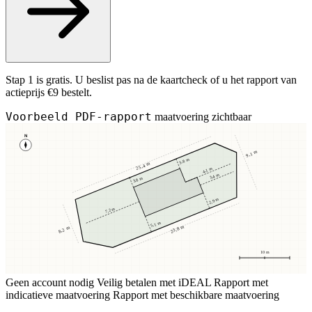
Stap 1 is gratis. U beslist pas na de kaartcheck of u het rapport van
actieprijs €9 bestelt.
Voorbeeld PDF-rapport
maatvoering zichtbaar
N
9,1 m
3,8 m
25,4 m
4,1 m
3,4 m
3,8 m
2,9 m
7,2 m
5,1 m
23,8 m
8,2 m
10 m
Geen account nodig
Veilig betalen met iDEAL
Rapport met
indicatieve maatvoering
Rapport met beschikbare maatvoering