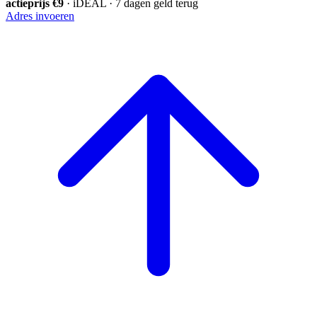
actieprijs €9
· iDEAL · 7 dagen geld terug
Adres invoeren