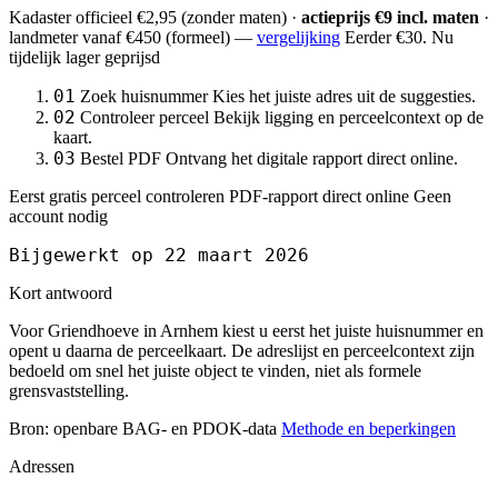
Kadaster officieel
€2,95
(zonder maten) ·
actieprijs €9 incl. maten
·
landmeter
vanaf €450
(formeel) —
vergelijking
Eerder €30. Nu
tijdelijk lager geprijsd
01
Zoek huisnummer
Kies het juiste adres uit de suggesties.
02
Controleer perceel
Bekijk ligging en perceelcontext op de
kaart.
03
Bestel PDF
Ontvang het digitale rapport direct online.
Eerst gratis perceel controleren
PDF-rapport direct online
Geen
account nodig
Bijgewerkt op 22 maart 2026
Kort antwoord
Voor Griendhoeve in Arnhem kiest u eerst het juiste huisnummer en
opent u daarna de perceelkaart. De adreslijst en perceelcontext zijn
bedoeld om snel het juiste object te vinden, niet als formele
grensvaststelling.
Bron: openbare BAG- en PDOK-data
Methode en beperkingen
Adressen