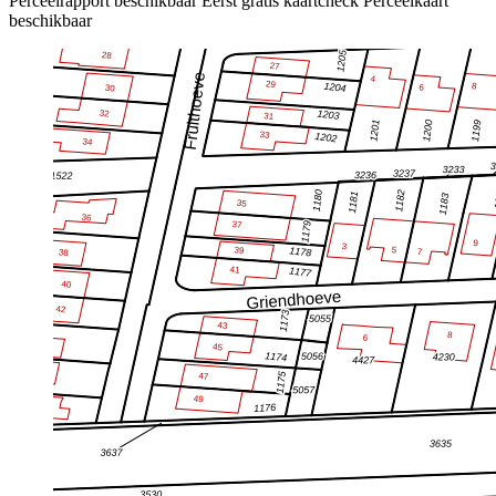
Perceelrapport beschikbaar
Eerst gratis kaartcheck
Perceelkaart
beschikbaar