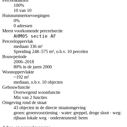
Perceelkaarten
100%
10 van 10
Huisnummertoevoegingen
0%
0 adressen
Meest voorkomende perceelsectie
AHM05 sectie AF
Perceeloppervlak
mediaan 336 m²
Spreiding 248–575 m², o.b.v. 10 percelen
Bouwperiode
2006–2018
80% in de jaren 2000
Woonoppervlakte
~192 m²
mediaan, o.b.v. 10 objecten
Gebouwfunctie
Overwegend woonfunctie
Mix van 2 functies
Omgeving rond de straat
43 objecten in de directe straatomgeving
groen: groenvoorziening · water: greppel, droge sloot · weg:
rijbaan lokale weg · ondersteunend: berm