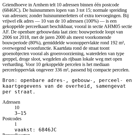
Griendhoeve in Arnhem telt 10 adressen binnen één postcode
(6846JC). De huisnummers lopen van 3 tot 15; normale spreiding
van adressen; zonder huisnummerletters of extra toevoegingen. Bij
vrijwel elk adres — 10 van de 10 adressen (100%) — is een
gekoppelde perceelkaart beschikbaar, vooral in sectie AHM05 sectie
AF. De openbare gebouwdata laat zien: bouwperiode loopt van
2006 tot 2018, met de jaren 2000 als meest voorkomende
bouwperiode (80%), gemiddelde woonoppervlakte rond 192 m²,
overwegend woonfunctie. Kaartdata rond de straat toont
groenobjecten vooral als groenvoorziening, waterdelen van type
greppel, droge sloot, wegdelen als rijbaan lokale weg met open
verharding. Voor 10 gekoppelde percelen is het mediaan
perceeloppervlak ongeveer 336 m², passend bij compacte percelen.
Bron: openbare adres-, gebouw-, perceel- en
kaartgegevens van de overheid, samengevat
per straat.
Adressen
10
3–15
Postcodes
1
vaakst: 6846JC