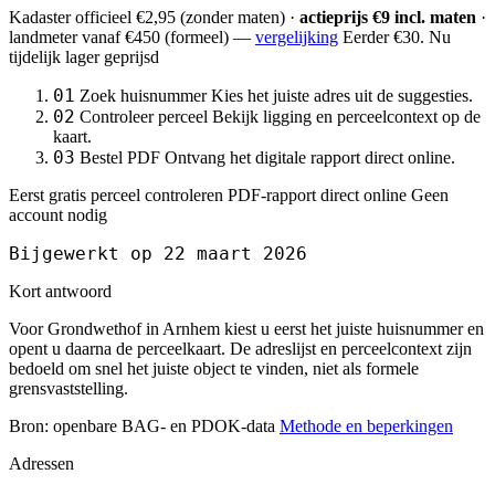
Kadaster officieel
€2,95
(zonder maten) ·
actieprijs €9 incl. maten
·
landmeter
vanaf €450
(formeel) —
vergelijking
Eerder €30. Nu
tijdelijk lager geprijsd
01
Zoek huisnummer
Kies het juiste adres uit de suggesties.
02
Controleer perceel
Bekijk ligging en perceelcontext op de
kaart.
03
Bestel PDF
Ontvang het digitale rapport direct online.
Eerst gratis perceel controleren
PDF-rapport direct online
Geen
account nodig
Bijgewerkt op 22 maart 2026
Kort antwoord
Voor Grondwethof in Arnhem kiest u eerst het juiste huisnummer en
opent u daarna de perceelkaart. De adreslijst en perceelcontext zijn
bedoeld om snel het juiste object te vinden, niet als formele
grensvaststelling.
Bron: openbare BAG- en PDOK-data
Methode en beperkingen
Adressen