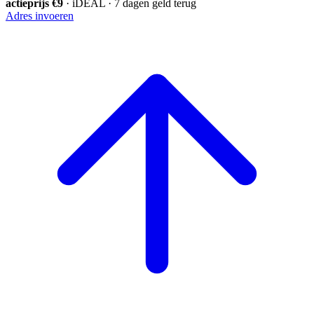
actieprijs €9
· iDEAL · 7 dagen geld terug
Adres invoeren