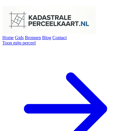
Home
Gids
Bronnen
Blog
Contact
Toon mijn perceel