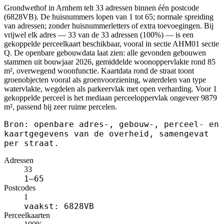
Grondwethof in Arnhem telt 33 adressen binnen één postcode
(6828VB). De huisnummers lopen van 1 tot 65; normale spreiding
van adressen; zonder huisnummerletters of extra toevoegingen. Bij
vrijwel elk adres — 33 van de 33 adressen (100%) — is een
gekoppelde perceelkaart beschikbaar, vooral in sectie AHM01 sectie
Q. De openbare gebouwdata laat zien: alle gevonden gebouwen
stammen uit bouwjaar 2026, gemiddelde woonoppervlakte rond 85
m², overwegend woonfunctie. Kaartdata rond de straat toont
groenobjecten vooral als groenvoorziening, waterdelen van type
watervlakte, wegdelen als parkeervlak met open verharding. Voor 1
gekoppelde perceel is het mediaan perceeloppervlak ongeveer 9879
m², passend bij zeer ruime percelen.
Bron: openbare adres-, gebouw-, perceel- en
kaartgegevens van de overheid, samengevat
per straat.
Adressen
33
1–65
Postcodes
1
vaakst: 6828VB
Perceelkaarten