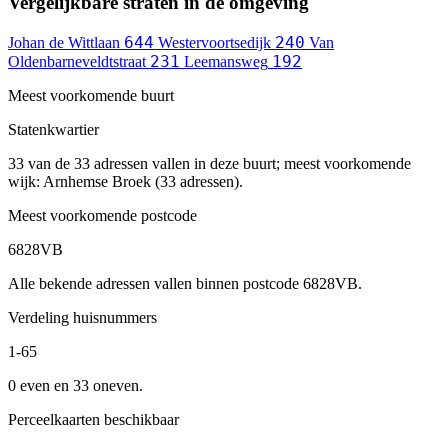
Vergelijkbare straten in de omgeving
644
240
Johan de Wittlaan
Westervoortsedijk
Van
231
192
Oldenbarneveldtstraat
Leemansweg
Meest voorkomende buurt
Statenkwartier
33 van de 33 adressen vallen in deze buurt; meest voorkomende
wijk: Arnhemse Broek (33 adressen).
Meest voorkomende postcode
6828VB
Alle bekende adressen vallen binnen postcode 6828VB.
Verdeling huisnummers
1-65
0 even en 33 oneven.
Perceelkaarten beschikbaar