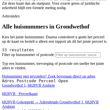
Zie deze kaart dan als startpunt. Voor exacte grens of juridische
zekerheid blijft een formele meting nodig.
Adresindex
Alle huisnummers in Grondwethof
Kies het juiste huisnummer. Daarna controleert u gratis het perceel
op de kaart en bestelt u alleen een rapport als dit het juiste perceel is.
33 resultaten
Filter op huisnummer of postcode
Typ een huisnummer, toevoeging of postcode om sneller het juiste
adres te vinden.
Huisnummer niet gevonden? Zoek bovenaan direct op adres
Adres
Postcode
Perceel
Open
Grondwethof 1, 6828VB Arnhem
6828VB · Perceelkaart
6828VB
Gekoppeld
→
Adresdetails Grondwethof 1, 6828VB
Arnhem