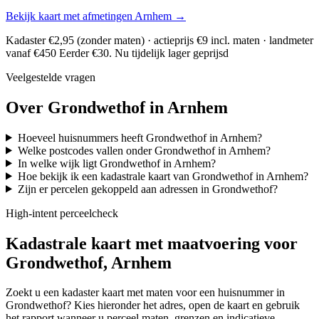
Bekijk kaart met afmetingen Arnhem →
Kadaster €2,95 (zonder maten) · actieprijs €9 incl. maten · landmeter
vanaf €450
Eerder €30. Nu tijdelijk lager geprijsd
Veelgestelde vragen
Over Grondwethof in Arnhem
Hoeveel huisnummers heeft Grondwethof in Arnhem?
Welke postcodes vallen onder Grondwethof in Arnhem?
In welke wijk ligt Grondwethof in Arnhem?
Hoe bekijk ik een kadastrale kaart van Grondwethof in Arnhem?
Zijn er percelen gekoppeld aan adressen in Grondwethof?
High-intent perceelcheck
Kadastrale kaart met maatvoering voor
Grondwethof, Arnhem
Zoekt u een kadaster kaart met maten voor een huisnummer in
Grondwethof? Kies hieronder het adres, open de kaart en gebruik
het rapport wanneer u perceel maten, grenzen en indicatieve