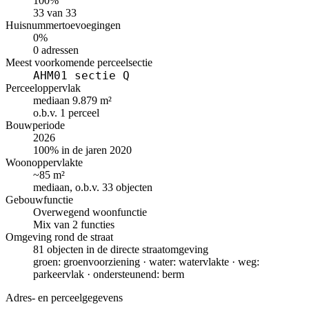
100%
33 van 33
Huisnummertoevoegingen
0%
0 adressen
Meest voorkomende perceelsectie
AHM01 sectie Q
Perceeloppervlak
mediaan 9.879 m²
o.b.v. 1 perceel
Bouwperiode
2026
100% in de jaren 2020
Woonoppervlakte
~85 m²
mediaan, o.b.v. 33 objecten
Gebouwfunctie
Overwegend woonfunctie
Mix van 2 functies
Omgeving rond de straat
81 objecten in de directe straatomgeving
groen: groenvoorziening · water: watervlakte · weg:
parkeervlak · ondersteunend: berm
Adres- en perceelgegevens