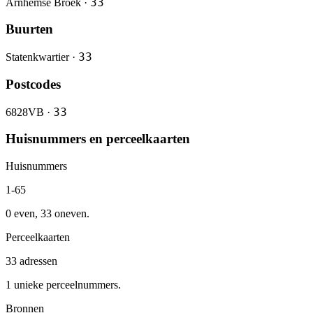
33
Arnhemse Broek ·
Buurten
33
Statenkwartier ·
Postcodes
33
6828VB ·
Huisnummers en perceelkaarten
Huisnummers
1-65
0 even, 33 oneven.
Perceelkaarten
33 adressen
1 unieke perceelnummers.
Bronnen