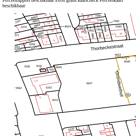
Perceelrapport beschikbaar
Eerst gratis kaartcheck
Perceelkaart
beschikbaar