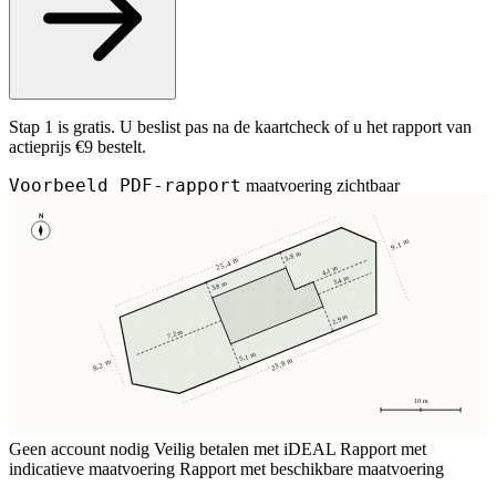
Stap 1 is gratis. U beslist pas na de kaartcheck of u het rapport van
actieprijs €9 bestelt.
Voorbeeld PDF-rapport
maatvoering zichtbaar
N
9,1 m
3,8 m
25,4 m
4,1 m
3,4 m
3,8 m
2,9 m
7,2 m
5,1 m
23,8 m
8,2 m
10 m
Geen account nodig
Veilig betalen met iDEAL
Rapport met
indicatieve maatvoering
Rapport met beschikbare maatvoering