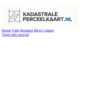
Home
Gids
Bronnen
Blog
Contact
Toon mijn perceel