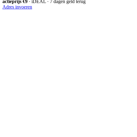
actieprijs €9
· iDEAL · 7 dagen geld terug
Adres invoeren