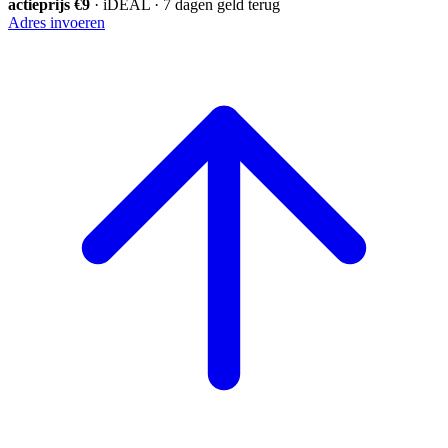
actieprijs €9
· iDEAL · 7 dagen geld terug
Adres invoeren