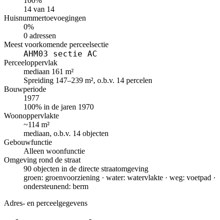
100%
14 van 14
Huisnummertoevoegingen
0%
0 adressen
Meest voorkomende perceelsectie
AHM03 sectie AC
Perceeloppervlak
mediaan 161 m²
Spreiding 147–239 m², o.b.v. 14 percelen
Bouwperiode
1977
100% in de jaren 1970
Woonoppervlakte
~114 m²
mediaan, o.b.v. 14 objecten
Gebouwfunctie
Alleen woonfunctie
Omgeving rond de straat
90 objecten in de directe straatomgeving
groen: groenvoorziening · water: watervlakte · weg: voetpad ·
ondersteunend: berm
Adres- en perceelgegevens