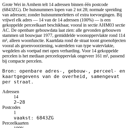
Grote Wei in Arnhem telt 14 adressen binnen één postcode
(6843ZG). De huisnummers lopen van 2 tot 28; normale spreiding
van adressen; zonder huisnummerletters of extra toevoegingen. Bij
vrijwel elk adres — 14 van de 14 adressen (100%) — is een
gekoppelde perceelkaart beschikbaar, vooral in sectie AHM03 sectie
AC. De openbare gebouwdata laat zien: alle gevonden gebouwen
stammen uit bouwjaar 1977, gemiddelde woonoppervlakte rond 114
m², alleen woonfunctie. Kaartdata rond de straat toont groenobjecten
vooral als groenvoorziening, waterdelen van type watervlakte,
wegdelen als voetpad met open verharding. Voor 14 gekoppelde
percelen is het mediaan perceeloppervlak ongeveer 161 m², passend
bij compacte percelen.
Bron: openbare adres-, gebouw-, perceel- en
kaartgegevens van de overheid, samengevat
per straat.
Adressen
14
2–28
Postcodes
1
vaakst: 6843ZG
Perceelkaarten