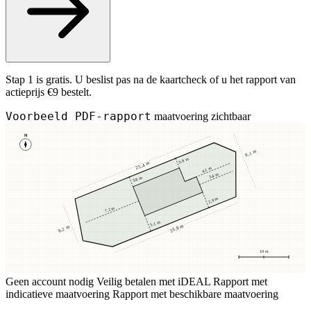
Stap 1 is gratis. U beslist pas na de kaartcheck of u het rapport van
actieprijs €9 bestelt.
Voorbeeld PDF-rapport
maatvoering zichtbaar
N
9,1 m
3,8 m
25,4 m
4,1 m
3,4 m
3,8 m
2,9 m
7,2 m
5,1 m
23,8 m
8,2 m
10 m
Geen account nodig
Veilig betalen met iDEAL
Rapport met
indicatieve maatvoering
Rapport met beschikbare maatvoering