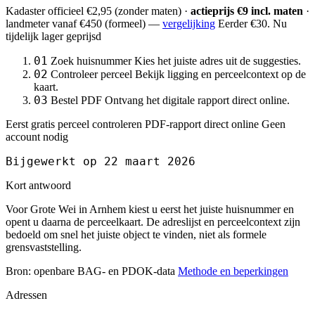
Kadaster officieel
€2,95
(zonder maten) ·
actieprijs €9 incl. maten
·
landmeter
vanaf €450
(formeel) —
vergelijking
Eerder €30. Nu
tijdelijk lager geprijsd
01
Zoek huisnummer
Kies het juiste adres uit de suggesties.
02
Controleer perceel
Bekijk ligging en perceelcontext op de
kaart.
03
Bestel PDF
Ontvang het digitale rapport direct online.
Eerst gratis perceel controleren
PDF-rapport direct online
Geen
account nodig
Bijgewerkt op 22 maart 2026
Kort antwoord
Voor Grote Wei in Arnhem kiest u eerst het juiste huisnummer en
opent u daarna de perceelkaart. De adreslijst en perceelcontext zijn
bedoeld om snel het juiste object te vinden, niet als formele
grensvaststelling.
Bron: openbare BAG- en PDOK-data
Methode en beperkingen
Adressen