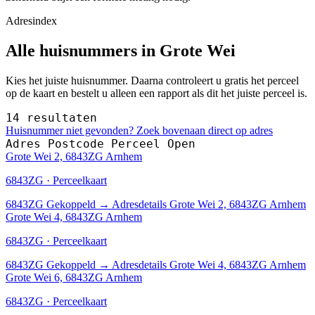
Adresindex
Alle huisnummers in Grote Wei
Kies het juiste huisnummer. Daarna controleert u gratis het perceel
op de kaart en bestelt u alleen een rapport als dit het juiste perceel is.
14 resultaten
Huisnummer niet gevonden? Zoek bovenaan direct op adres
Adres
Postcode
Perceel
Open
Grote Wei 2, 6843ZG Arnhem
6843ZG · Perceelkaart
6843ZG
Gekoppeld
→
Adresdetails Grote Wei 2, 6843ZG Arnhem
Grote Wei 4, 6843ZG Arnhem
6843ZG · Perceelkaart
6843ZG
Gekoppeld
→
Adresdetails Grote Wei 4, 6843ZG Arnhem
Grote Wei 6, 6843ZG Arnhem
6843ZG · Perceelkaart