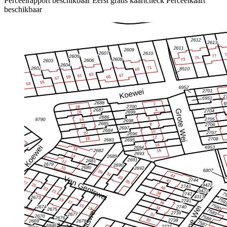
Perceelrapport beschikbaar
Eerst gratis kaartcheck
Perceelkaart
beschikbaar