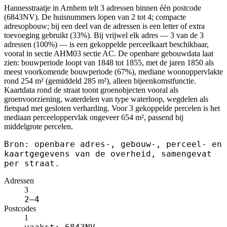
Hannesstraatje in Arnhem telt 3 adressen binnen één postcode
(6843NV). De huisnummers lopen van 2 tot 4; compacte
adresopbouw; bij een deel van de adressen is een letter of extra
toevoeging gebruikt (33%). Bij vrijwel elk adres — 3 van de 3
adressen (100%) — is een gekoppelde perceelkaart beschikbaar,
vooral in sectie AHM03 sectie AC. De openbare gebouwdata laat
zien: bouwperiode loopt van 1848 tot 1855, met de jaren 1850 als
meest voorkomende bouwperiode (67%), mediane woonoppervlakte
rond 254 m² (gemiddeld 285 m²), alleen bijeenkomstfunctie.
Kaartdata rond de straat toont groenobjecten vooral als
groenvoorziening, waterdelen van type waterloop, wegdelen als
fietspad met gesloten verharding. Voor 3 gekoppelde percelen is het
mediaan perceeloppervlak ongeveer 654 m², passend bij
middelgrote percelen.
Bron: openbare adres-, gebouw-, perceel- en
kaartgegevens van de overheid, samengevat
per straat.
Adressen
3
2–4
Postcodes
1