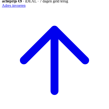
actieprijs €9
· iDEAL · 7 dagen geld terug
Adres invoeren