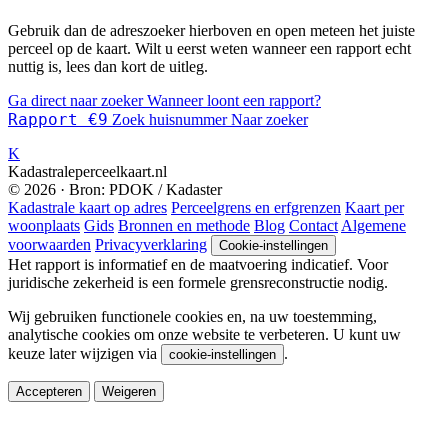
Gebruik dan de adreszoeker hierboven en open meteen het juiste
perceel op de kaart. Wilt u eerst weten wanneer een rapport echt
nuttig is, lees dan kort de uitleg.
Ga direct naar zoeker
Wanneer loont een rapport?
Rapport €9
Zoek huisnummer
Naar zoeker
K
Kadastraleperceelkaart.nl
© 2026 · Bron: PDOK / Kadaster
Kadastrale kaart op adres
Perceelgrens en erfgrenzen
Kaart per
woonplaats
Gids
Bronnen en methode
Blog
Contact
Algemene
voorwaarden
Privacyverklaring
Cookie-instellingen
Het rapport is informatief en de maatvoering indicatief. Voor
juridische zekerheid is een formele grensreconstructie nodig.
Wij gebruiken functionele cookies en, na uw toestemming,
analytische cookies om onze website te verbeteren. U kunt uw
keuze later wijzigen via
.
cookie-instellingen
Accepteren
Weigeren