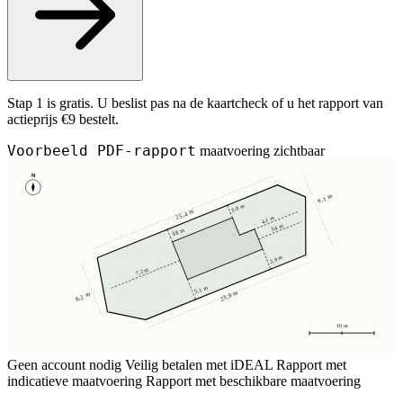
Stap 1 is gratis. U beslist pas na de kaartcheck of u het rapport van
actieprijs €9 bestelt.
Voorbeeld PDF-rapport
maatvoering zichtbaar
N
9,1 m
3,8 m
25,4 m
4,1 m
3,4 m
3,8 m
2,9 m
7,2 m
5,1 m
23,8 m
8,2 m
10 m
Geen account nodig
Veilig betalen met iDEAL
Rapport met
indicatieve maatvoering
Rapport met beschikbare maatvoering