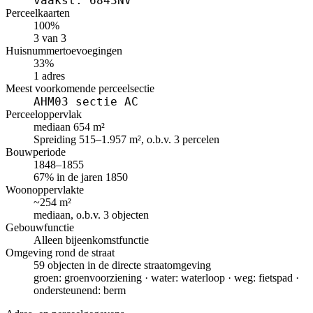
vaakst: 6843NV
Perceelkaarten
100%
3 van 3
Huisnummertoevoegingen
33%
1 adres
Meest voorkomende perceelsectie
AHM03 sectie AC
Perceeloppervlak
mediaan 654 m²
Spreiding 515–1.957 m², o.b.v. 3 percelen
Bouwperiode
1848–1855
67% in de jaren 1850
Woonoppervlakte
~254 m²
mediaan, o.b.v. 3 objecten
Gebouwfunctie
Alleen bijeenkomstfunctie
Omgeving rond de straat
59 objecten in de directe straatomgeving
groen: groenvoorziening · water: waterloop · weg: fietspad ·
ondersteunend: berm