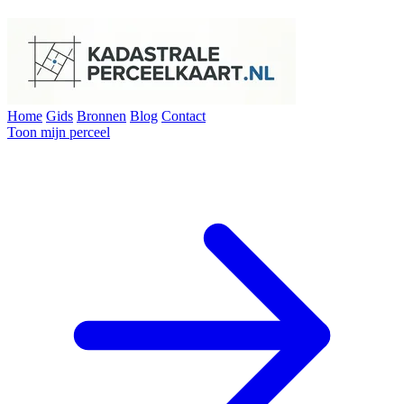
Home
Gids
Bronnen
Blog
Contact
Toon mijn perceel