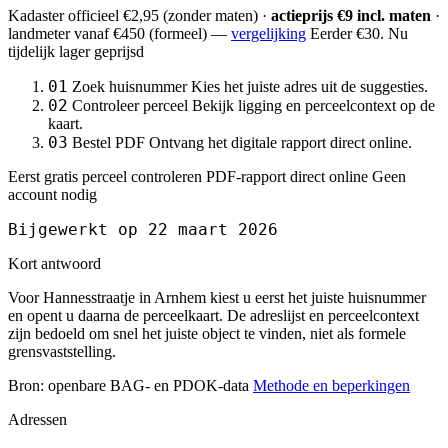
Kadaster officieel
€2,95
(zonder maten) ·
actieprijs €9 incl. maten
·
landmeter
vanaf €450
(formeel) —
vergelijking
Eerder €30. Nu
tijdelijk lager geprijsd
01
Zoek huisnummer
Kies het juiste adres uit de suggesties.
02
Controleer perceel
Bekijk ligging en perceelcontext op de
kaart.
03
Bestel PDF
Ontvang het digitale rapport direct online.
Eerst gratis perceel controleren
PDF-rapport direct online
Geen
account nodig
Bijgewerkt op 22 maart 2026
Kort antwoord
Voor Hannesstraatje in Arnhem kiest u eerst het juiste huisnummer
en opent u daarna de perceelkaart. De adreslijst en perceelcontext
zijn bedoeld om snel het juiste object te vinden, niet als formele
grensvaststelling.
Bron: openbare BAG- en PDOK-data
Methode en beperkingen
Adressen