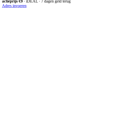
actieprijs €9
· iDEAL · 7 dagen geld terug
Adres invoeren