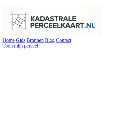
Home
Gids
Bronnen
Blog
Contact
Toon mijn perceel