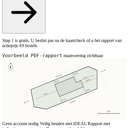
Stap 1 is gratis. U beslist pas na de kaartcheck of u het rapport van
actieprijs €9 bestelt.
Voorbeeld PDF-rapport
maatvoering zichtbaar
N
9,1 m
3,8 m
25,4 m
4,1 m
3,4 m
3,8 m
2,9 m
7,2 m
5,1 m
23,8 m
8,2 m
10 m
Geen account nodig
Veilig betalen met iDEAL
Rapport met