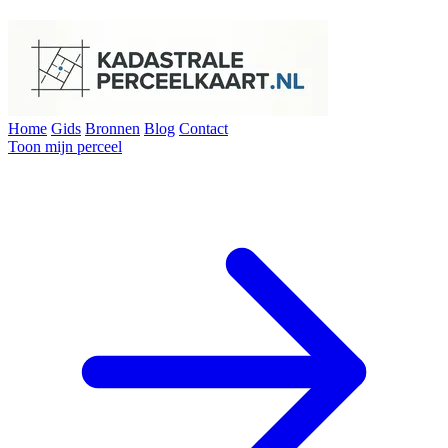
Home
Gids
Bronnen
Blog
Contact
Toon mijn perceel