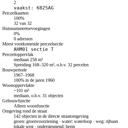
2
vaakst: 6825AG
Perceelkaarten
100%
32 van 32
Huisnummertoevoegingen
0%
0 adressen
Meest voorkomende perceelsectie
AHM01 sectie T
Perceeloppervlak
mediaan 258 m²
Spreiding 168–320 m², o.b.v. 32 percelen
Bouwperiode
1967–1968
100% in de jaren 1960
Woonoppervlakte
~101 m²
mediaan, o.b.v. 31 objecten
Gebouwfunctie
Alleen woonfunctie
Omgeving rond de straat
142 objecten in de directe straatomgeving
groen: groenvoorziening · water: waterloop · weg: rijbaan
lokale weg · ondersteunend: berm