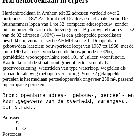
Hardenbroeklaan in cijfers
Hardenbroeklaan in Arnhem telt 32 adressen verdeeld over 2
postcodes — 6825AG komt met 16 adressen het vaakst voor. De
huisnummers lopen van 1 tot 32; compacte adresopbouw; zonder
huisnummerletters of extra toevoegingen. Bij vrijwel elk adres — 32
van de 32 adressen (100%) — is een gekoppelde perceelkaart
beschikbaar, vooral in sectie AHM01 sectie T. De openbare
gebouwdata laat zien: bouwperiode loopt van 1967 tot 1968, met de
jaren 1960 als meest voorkomende bouwperiode (100%),
gemiddelde woonoppervlakte rond 101 m², alleen woonfunctie.
Kaartdata rond de straat toont groenobjecten vooral als
groenvoorziening, waterdelen van type waterloop, wegdelen als
rijbaan lokale weg met open verharding. Voor 32 gekoppelde
percelen is het mediaan perceeloppervlak ongeveer 258 m², passend
bij compacte percelen.
Bron: openbare adres-, gebouw-, perceel- en
kaartgegevens van de overheid, samengevat
per straat.
Adressen
32
1–32
Postcodes