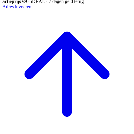
actieprijs €9
· iDEAL · 7 dagen geld terug
Adres invoeren