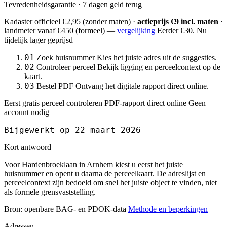
Tevredenheidsgarantie · 7 dagen geld terug
Kadaster officieel
€2,95
(zonder maten) ·
actieprijs €9 incl. maten
·
landmeter
vanaf €450
(formeel) —
vergelijking
Eerder €30. Nu
tijdelijk lager geprijsd
01
Zoek huisnummer
Kies het juiste adres uit de suggesties.
02
Controleer perceel
Bekijk ligging en perceelcontext op de
kaart.
03
Bestel PDF
Ontvang het digitale rapport direct online.
Eerst gratis perceel controleren
PDF-rapport direct online
Geen
account nodig
Bijgewerkt op 22 maart 2026
Kort antwoord
Voor Hardenbroeklaan in Arnhem kiest u eerst het juiste
huisnummer en opent u daarna de perceelkaart. De adreslijst en
perceelcontext zijn bedoeld om snel het juiste object te vinden, niet
als formele grensvaststelling.
Bron: openbare BAG- en PDOK-data
Methode en beperkingen
Adressen