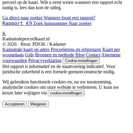
perceel op de kaart. Wilt u eerst weten wanneer een rapport echt
nuttig is, lees dan kort de uitleg.
Ga direct naar zoeker
Wanneer loont een rapport?
Rapport €9
Zoek huisnummer
Naar zoeker
K
Kadastraleperceelkaart.nl
© 2026 · Bron: PDOK / Kadaster
Kadastrale kaart op adres
Perceelgrens en erfgrenzen
Kaart per
woonplaats
Gids
Bronnen en methode
Blog
Contact
Algemene
voorwaarden
Privacyverklaring
Cookie-instellingen
Het rapport is informatief en de maatvoering indicatief. Voor
juridische zekerheid is een formele grensreconstructie nodig.
Wij gebruiken functionele cookies en, na uw toestemming,
analytische cookies om onze website te verbeteren. U kunt uw
keuze later wijzigen via
.
cookie-instellingen
Accepteren
Weigeren