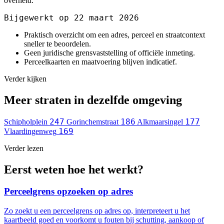
overheid.
Bijgewerkt op 22 maart 2026
Praktisch overzicht om een adres, perceel en straatcontext
sneller te beoordelen.
Geen juridische grensvaststelling of officiële inmeting.
Perceelkaarten en maatvoering blijven indicatief.
Verder kijken
Meer straten in dezelfde omgeving
247
186
177
Schipholplein
Gorinchemstraat
Alkmaarsingel
169
Vlaardingenweg
Verder lezen
Eerst weten hoe het werkt?
Perceelgrens opzoeken op adres
Zo zoekt u een perceelgrens op adres op, interpreteert u het
kaartbeeld goed en voorkomt u fouten bij schutting, aankoop of