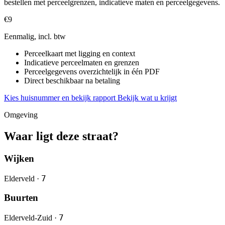
bestellen met perceelgrenzen, indicatieve maten en perceelgegevens.
€9
Eenmalig, incl. btw
Perceelkaart met ligging en context
Indicatieve perceelmaten en grenzen
Perceelgegevens overzichtelijk in één PDF
Direct beschikbaar na betaling
Kies huisnummer en bekijk rapport
Bekijk wat u krijgt
Omgeving
Waar ligt deze straat?
Wijken
7
Elderveld ·
Buurten
7
Elderveld-Zuid ·