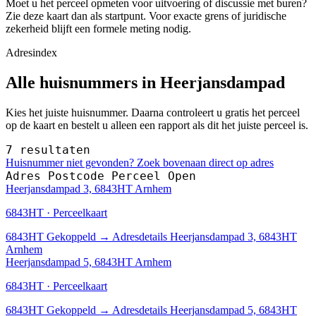
Moet u het perceel opmeten voor uitvoering of discussie met buren?
Zie deze kaart dan als startpunt. Voor exacte grens of juridische
zekerheid blijft een formele meting nodig.
Adresindex
Alle huisnummers in Heerjansdampad
Kies het juiste huisnummer. Daarna controleert u gratis het perceel
op de kaart en bestelt u alleen een rapport als dit het juiste perceel is.
7 resultaten
Huisnummer niet gevonden? Zoek bovenaan direct op adres
Adres
Postcode
Perceel
Open
Heerjansdampad 3, 6843HT Arnhem
6843HT · Perceelkaart
6843HT
Gekoppeld
→
Adresdetails Heerjansdampad 3, 6843HT
Arnhem
Heerjansdampad 5, 6843HT Arnhem
6843HT · Perceelkaart
6843HT
Gekoppeld
→
Adresdetails Heerjansdampad 5, 6843HT