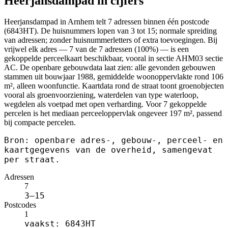
Heerjansdampad in cijfers
Heerjansdampad in Arnhem telt 7 adressen binnen één postcode
(6843HT). De huisnummers lopen van 3 tot 15; normale spreiding
van adressen; zonder huisnummerletters of extra toevoegingen. Bij
vrijwel elk adres — 7 van de 7 adressen (100%) — is een
gekoppelde perceelkaart beschikbaar, vooral in sectie AHM03 sectie
AC. De openbare gebouwdata laat zien: alle gevonden gebouwen
stammen uit bouwjaar 1988, gemiddelde woonoppervlakte rond 106
m², alleen woonfunctie. Kaartdata rond de straat toont groenobjecten
vooral als groenvoorziening, waterdelen van type waterloop,
wegdelen als voetpad met open verharding. Voor 7 gekoppelde
percelen is het mediaan perceeloppervlak ongeveer 197 m², passend
bij compacte percelen.
Bron: openbare adres-, gebouw-, perceel- en
kaartgegevens van de overheid, samengevat
per straat.
Adressen
7
3–15
Postcodes
1
vaakst: 6843HT