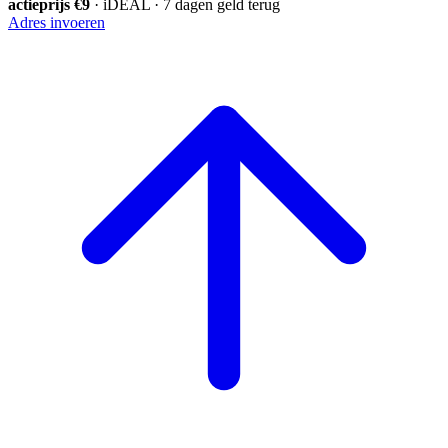
actieprijs €9
· iDEAL · 7 dagen geld terug
Adres invoeren