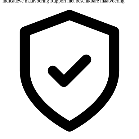
indicatieve maatvoering
Rapport met beschikbare maatvoering