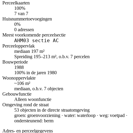
Perceelkaarten
100%
7 van 7
Huisnummertoevoegingen
0%
0 adressen
Meest voorkomende perceelsectie
AHM03 sectie AC
Perceeloppervlak
mediaan 197 m²
Spreiding 195–213 m², o.b.v. 7 percelen
Bouwperiode
1988
100% in de jaren 1980
Woonoppervlakte
~106 m²
mediaan, o.b.v. 7 objecten
Gebouwfunctie
Alleen woonfunctie
Omgeving rond de straat
53 objecten in de directe straatomgeving
groen: groenvoorziening · water: waterloop · weg: voetpad ·
ondersteunend: berm
Adres- en perceelgegevens