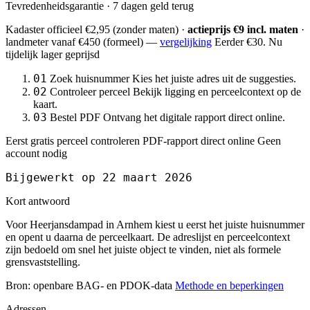
Tevredenheidsgarantie · 7 dagen geld terug
Kadaster officieel
€2,95
(zonder maten) ·
actieprijs €9 incl. maten
·
landmeter
vanaf €450
(formeel) —
vergelijking
Eerder €30. Nu
tijdelijk lager geprijsd
01
Zoek huisnummer
Kies het juiste adres uit de suggesties.
02
Controleer perceel
Bekijk ligging en perceelcontext op de
kaart.
03
Bestel PDF
Ontvang het digitale rapport direct online.
Eerst gratis perceel controleren
PDF-rapport direct online
Geen
account nodig
Bijgewerkt op 22 maart 2026
Kort antwoord
Voor Heerjansdampad in Arnhem kiest u eerst het juiste huisnummer
en opent u daarna de perceelkaart. De adreslijst en perceelcontext
zijn bedoeld om snel het juiste object te vinden, niet als formele
grensvaststelling.
Bron: openbare BAG- en PDOK-data
Methode en beperkingen
Adressen