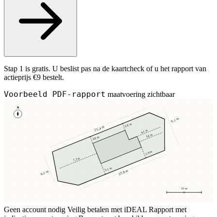
Stap 1 is gratis. U beslist pas na de kaartcheck of u het rapport van
actieprijs €9 bestelt.
Voorbeeld PDF-rapport
maatvoering zichtbaar
N
9,1 m
3,8 m
25,4 m
4,1 m
3,4 m
3,8 m
2,9 m
7,2 m
5,1 m
23,8 m
8,2 m
10 m
Geen account nodig
Veilig betalen met iDEAL
Rapport met