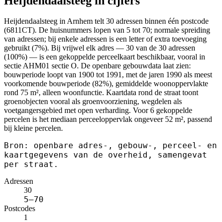
Heijdendaalsteeg in cijfers
Heijdendaalsteeg in Arnhem telt 30 adressen binnen één postcode
(6811CT). De huisnummers lopen van 5 tot 70; normale spreiding
van adressen; bij enkele adressen is een letter of extra toevoeging
gebruikt (7%). Bij vrijwel elk adres — 30 van de 30 adressen
(100%) — is een gekoppelde perceelkaart beschikbaar, vooral in
sectie AHM01 sectie O. De openbare gebouwdata laat zien:
bouwperiode loopt van 1900 tot 1991, met de jaren 1990 als meest
voorkomende bouwperiode (82%), gemiddelde woonoppervlakte
rond 75 m², alleen woonfunctie. Kaartdata rond de straat toont
groenobjecten vooral als groenvoorziening, wegdelen als
voetgangersgebied met open verharding. Voor 6 gekoppelde
percelen is het mediaan perceeloppervlak ongeveer 52 m², passend
bij kleine percelen.
Bron: openbare adres-, gebouw-, perceel- en
kaartgegevens van de overheid, samengevat
per straat.
Adressen
30
5–70
Postcodes
1