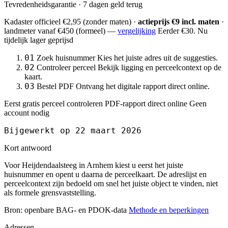
Tevredenheidsgarantie · 7 dagen geld terug
Kadaster officieel
€2,95
(zonder maten) ·
actieprijs €9 incl. maten
·
landmeter
vanaf €450
(formeel) —
vergelijking
Eerder €30. Nu
tijdelijk lager geprijsd
01
Zoek huisnummer
Kies het juiste adres uit de suggesties.
02
Controleer perceel
Bekijk ligging en perceelcontext op de
kaart.
03
Bestel PDF
Ontvang het digitale rapport direct online.
Eerst gratis perceel controleren
PDF-rapport direct online
Geen
account nodig
Bijgewerkt op 22 maart 2026
Kort antwoord
Voor Heijdendaalsteeg in Arnhem kiest u eerst het juiste
huisnummer en opent u daarna de perceelkaart. De adreslijst en
perceelcontext zijn bedoeld om snel het juiste object te vinden, niet
als formele grensvaststelling.
Bron: openbare BAG- en PDOK-data
Methode en beperkingen
Adressen