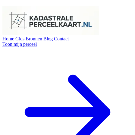
Home
Gids
Bronnen
Blog
Contact
Toon mijn perceel