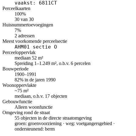
vaakst: 6811CT
Perceelkaarten
100%
30 van 30
Huisnummertoevoegingen
7%
2 adressen
Meest voorkomende perceelsectie
AHM01 sectie O
Perceeloppervlak
mediaan 52 m²
Spreiding 1–1.249 m², o.b.v. 6 percelen
Bouwperiode
1900–1991
82% in de jaren 1990
Woonoppervlakte
~75 m²
mediaan, o.b.v. 17 objecten
Gebouwfunctie
Alleen woonfunctie
Omgeving rond de straat
55 objecten in de directe straatomgeving
groen: groenvoorziening · weg: voetgangersgebied ·
ondersteunend: berm