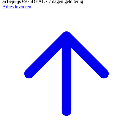
actieprijs €9
· iDEAL · 7 dagen geld terug
Adres invoeren