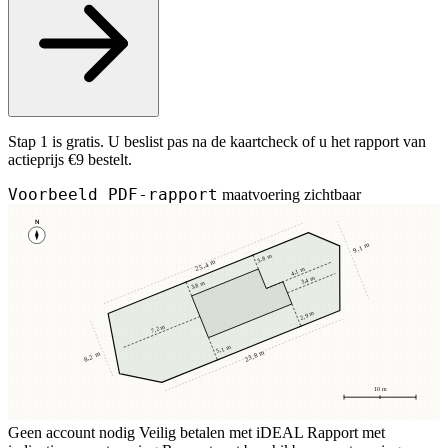
Stap 1 is gratis. U beslist pas na de kaartcheck of u het rapport van
actieprijs €9 bestelt.
Voorbeeld PDF-rapport
maatvoering zichtbaar
N
9,1 m
3,8 m
25,4 m
4,1 m
3,4 m
3,8 m
2,9 m
7,2 m
5,1 m
23,8 m
8,2 m
10 m
Geen account nodig
Veilig betalen met iDEAL
Rapport met