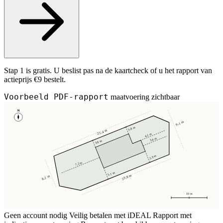
Stap 1 is gratis. U beslist pas na de kaartcheck of u het rapport van
actieprijs €9 bestelt.
Voorbeeld PDF-rapport
maatvoering zichtbaar
N
9,1 m
3,8 m
25,4 m
4,1 m
3,4 m
3,8 m
2,9 m
7,2 m
5,1 m
23,8 m
8,2 m
10 m
Geen account nodig
Veilig betalen met iDEAL
Rapport met