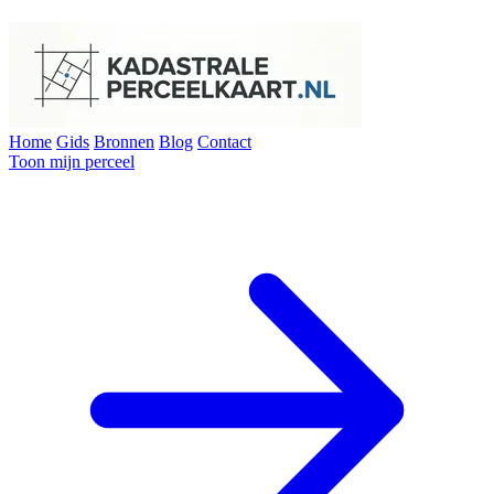
Home
Gids
Bronnen
Blog
Contact
Toon mijn perceel