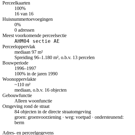
Perceelkaarten
100%
16 van 16
Huisnummertoevoegingen
0%
0 adressen
Meest voorkomende perceelsectie
AHM04 sectie AE
Perceeloppervlak
mediaan 97 m²
Spreiding 96–1.180 m², o.b.v. 13 percelen
Bouwperiode
1996–1997
100% in de jaren 1990
Woonoppervlakte
~110 m²
mediaan, o.b.v. 16 objecten
Gebouwfunctie
Alleen woonfunctie
Omgeving rond de straat
84 objecten in de directe straatomgeving
groen: groenvoorziening · weg: voetpad · ondersteunend:
berm
Adres- en perceelgegevens