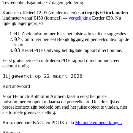
Tevredenheidsgarantie · 7 dagen geld terug
Kadaster officieel
€2,95
(zonder maten) ·
actieprijs €9 incl. maten
·
landmeter
vanaf €450
(formeel) —
vergelijking
Eerder €30. Nu
tijdelijk lager geprijsd
01
Zoek huisnummer
Kies het juiste adres uit de suggesties.
02
Controleer perceel
Bekijk ligging en perceelcontext op de
kaart.
03
Bestel PDF
Ontvang het digitale rapport direct online.
Eerst gratis perceel controleren
PDF-rapport direct online
Geen
account nodig
Bijgewerkt op 22 maart 2026
Kort antwoord
Voor Heinrich Böllhof in Arnhem kiest u eerst het juiste
huisnummer en opent u daarna de perceelkaart. De adreslijst en
perceelcontext zijn bedoeld om snel het juiste object te vinden, niet
als formele grensvaststelling.
Bron: openbare BAG- en PDOK-data
Methode en beperkingen
Adressen