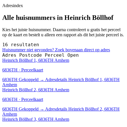
Adresindex
Alle huisnummers in Heinrich Böllhof
Kies het juiste huisnummer. Daarna controleert u gratis het perceel
op de kaart en bestelt u alleen een rapport als dit het juiste perceel is.
16 resultaten
Huisnummer niet gevonden? Zoek bovenaan direct op adres
Adres
Postcode
Perceel
Open
Heinrich Böllhof 1, 6836TH Arnhem
6836TH · Perceelkaart
6836TH
Gekoppeld
→
Adresdetails Heinrich Böllhof 1, 6836TH
Arnhem
Heinrich Böllhof 2, 6836TH Arnhem
6836TH · Perceelkaart
6836TH
Gekoppeld
→
Adresdetails Heinrich Böllhof 2, 6836TH
Arnhem
Heinrich Böllhof 3, 6836TH Arnhem