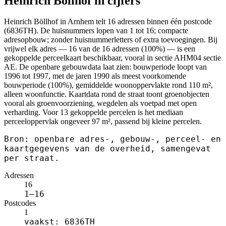
Heinrich Böllhof in cijfers
Heinrich Böllhof in Arnhem telt 16 adressen binnen één postcode
(6836TH). De huisnummers lopen van 1 tot 16; compacte
adresopbouw; zonder huisnummerletters of extra toevoegingen. Bij
vrijwel elk adres — 16 van de 16 adressen (100%) — is een
gekoppelde perceelkaart beschikbaar, vooral in sectie AHM04 sectie
AE. De openbare gebouwdata laat zien: bouwperiode loopt van
1996 tot 1997, met de jaren 1990 als meest voorkomende
bouwperiode (100%), gemiddelde woonoppervlakte rond 110 m²,
alleen woonfunctie. Kaartdata rond de straat toont groenobjecten
vooral als groenvoorziening, wegdelen als voetpad met open
verharding. Voor 13 gekoppelde percelen is het mediaan
perceeloppervlak ongeveer 97 m², passend bij kleine percelen.
Bron: openbare adres-, gebouw-, perceel- en
kaartgegevens van de overheid, samengevat
per straat.
Adressen
16
1–16
Postcodes
1
vaakst: 6836TH