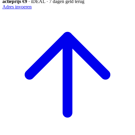
actieprijs €9
· iDEAL · 7 dagen geld terug
Adres invoeren