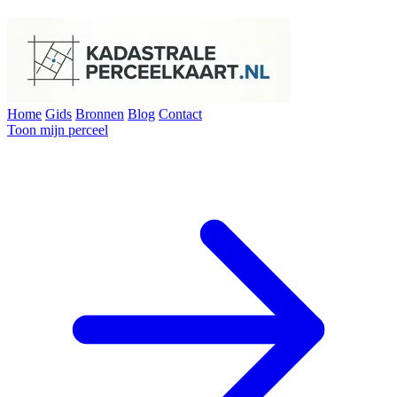
Home
Gids
Bronnen
Blog
Contact
Toon mijn perceel