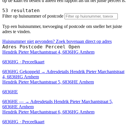
op de kaart en bestelt u alleen een rapport als dit het juiste perceel is.
53 resultaten
Filter op huisnummer of postcode
Typ een huisnummer, toevoeging of postcode om sneller het juiste
adres te vinden.
Huisnummer niet gevonden? Zoek bovenaan direct op adres
Adres
Postcode
Perceel
Open
Hendrik Pieter Marchantstraat 4, 6836HG Arnhem
6836HG · Perceelkaart
6836HG
Gekoppeld
→
Adresdetails Hendrik Pieter Marchantstraat
4, 6836HG Arnhem
Hendrik Pieter Marchantstraat 5, 6836HE Arnhem
6836HE
6836HE
—
→
Adresdetails Hendrik Pieter Marchantstraat 5,
6836HE Arnhem
Hendrik Pieter Marchantstraat 6, 6836HG Arnhem
6836HG · Perceelkaart