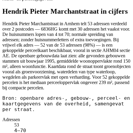
Hendrik Pieter Marchantstraat in cijfers
Hendrik Pieter Marchantstraat in Arnhem telt 53 adressen verdeeld
over 2 postcodes — 6836HG komt met 30 adressen het vaakst voor.
De huisnummers lopen van 4 tot 70; normale spreiding van
adressen; zonder huisnummerletters of extra toevoegingen. Bij
vrijwel elk adres — 52 van de 53 adressen (98%) — is een
gekoppelde perceelkaart beschikbaar, vooral in sectie AHM04 sectie
AE. De openbare gebouwdata laat zien: alle gevonden gebouwen
stammen uit bouwjaar 1995, gemiddelde woonoppervlakte rond 150
m², alleen woonfunctie. Kaartdata rond de straat toont groenobjecten
vooral als groenvoorziening, waterdelen van type waterloop,
wegdelen als parkeervlak met open verharding. Voor 52 gekoppelde
percelen is het mediaan perceeloppervlak ongeveer 239 m², passend
bij compacte percelen.
Bron: openbare adres-, gebouw-, perceel- en
kaartgegevens van de overheid, samengevat
per straat.
Adressen
53
4–70