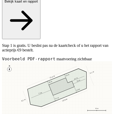
Bekijk kaart en rapport
Stap 1 is gratis. U beslist pas na de kaartcheck of u het rapport van
actieprijs €9 bestelt.
Voorbeeld PDF-rapport
maatvoering zichtbaar
N
9,1 m
3,8 m
25,4 m
4,1 m
3,4 m
3,8 m
2,9 m
7,2 m
5,1 m
23,8 m
8,2 m
10 m