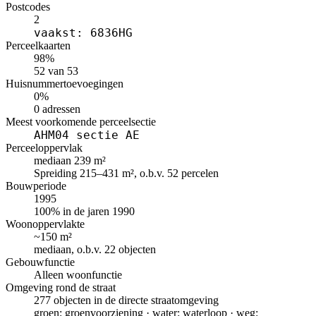
Postcodes
2
vaakst: 6836HG
Perceelkaarten
98%
52 van 53
Huisnummertoevoegingen
0%
0 adressen
Meest voorkomende perceelsectie
AHM04 sectie AE
Perceeloppervlak
mediaan 239 m²
Spreiding 215–431 m², o.b.v. 52 percelen
Bouwperiode
1995
100% in de jaren 1990
Woonoppervlakte
~150 m²
mediaan, o.b.v. 22 objecten
Gebouwfunctie
Alleen woonfunctie
Omgeving rond de straat
277 objecten in de directe straatomgeving
groen: groenvoorziening · water: waterloop · weg: