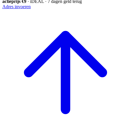
actieprijs €9
· iDEAL · 7 dagen geld terug
Adres invoeren