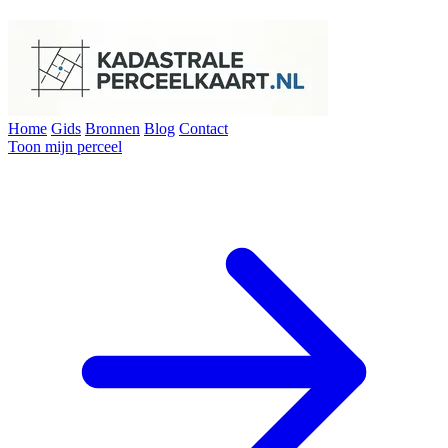
Home
Gids
Bronnen
Blog
Contact
Toon mijn perceel