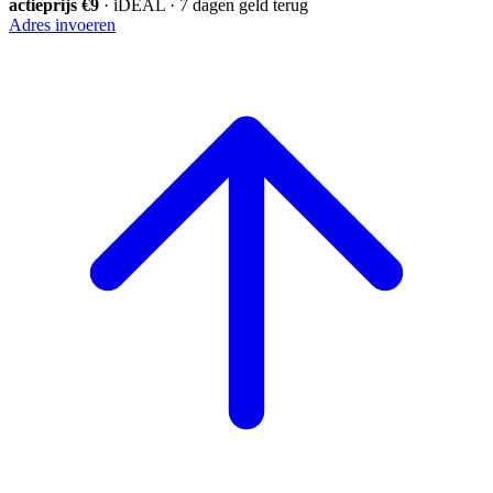
actieprijs €9
· iDEAL · 7 dagen geld terug
Adres invoeren