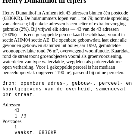
Henry Dunanthof in cijfers
Henry Dunanthof in Arnhem telt 43 adressen binnen één postcode
(6836KR). De huisnummers lopen van 1 tot 79; normale spreiding
van adressen; bij enkele adressen is een letter of extra toevoeging
gebruikt (2%). Bij vrijwel elk adres — 43 van de 43 adressen
(100%) — is een gekoppelde perceelkaart beschikbaar, vooral in
sectie AHM04 sectie AE. De openbare gebouwdata laat zien: alle
gevonden gebouwen stammen uit bouwjaar 1992, gemiddelde
woonoppervlakte rond 76 m², overwegend woonfunctie. Kaartdata
rond de straat toont groenobjecten vooral als groenvoorziening,
waterdelen van type watervlakte, wegdelen als parkeervlak met
open verharding. Voor 1 gekoppelde perceel is het mediaan
perceeloppervlak ongeveer 1190 m², passend bij ruime percelen.
Bron: openbare adres-, gebouw-, perceel- en
kaartgegevens van de overheid, samengevat
per straat.
Adressen
43
1–79
Postcodes
1
vaakst: 6836KR