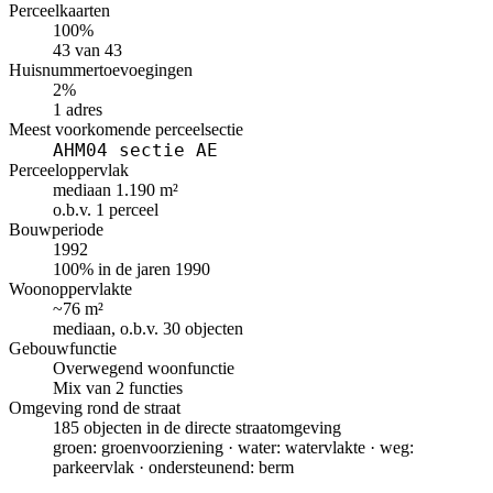
Perceelkaarten
100%
43 van 43
Huisnummertoevoegingen
2%
1 adres
Meest voorkomende perceelsectie
AHM04 sectie AE
Perceeloppervlak
mediaan 1.190 m²
o.b.v. 1 perceel
Bouwperiode
1992
100% in de jaren 1990
Woonoppervlakte
~76 m²
mediaan, o.b.v. 30 objecten
Gebouwfunctie
Overwegend woonfunctie
Mix van 2 functies
Omgeving rond de straat
185 objecten in de directe straatomgeving
groen: groenvoorziening · water: watervlakte · weg:
parkeervlak · ondersteunend: berm