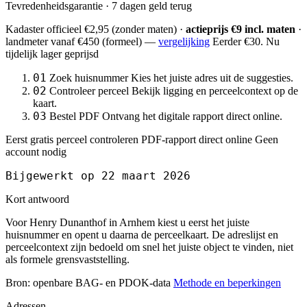
Tevredenheidsgarantie · 7 dagen geld terug
Kadaster officieel
€2,95
(zonder maten) ·
actieprijs €9 incl. maten
·
landmeter
vanaf €450
(formeel) —
vergelijking
Eerder €30. Nu
tijdelijk lager geprijsd
01
Zoek huisnummer
Kies het juiste adres uit de suggesties.
02
Controleer perceel
Bekijk ligging en perceelcontext op de
kaart.
03
Bestel PDF
Ontvang het digitale rapport direct online.
Eerst gratis perceel controleren
PDF-rapport direct online
Geen
account nodig
Bijgewerkt op 22 maart 2026
Kort antwoord
Voor Henry Dunanthof in Arnhem kiest u eerst het juiste
huisnummer en opent u daarna de perceelkaart. De adreslijst en
perceelcontext zijn bedoeld om snel het juiste object te vinden, niet
als formele grensvaststelling.
Bron: openbare BAG- en PDOK-data
Methode en beperkingen
Adressen