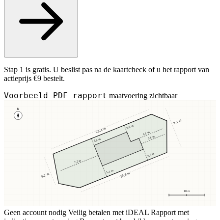
Stap 1 is gratis. U beslist pas na de kaartcheck of u het rapport van
actieprijs €9 bestelt.
Voorbeeld PDF-rapport
maatvoering zichtbaar
N
9,1 m
3,8 m
25,4 m
4,1 m
3,4 m
3,8 m
2,9 m
7,2 m
5,1 m
23,8 m
8,2 m
10 m
Geen account nodig
Veilig betalen met iDEAL
Rapport met