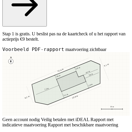
Stap 1 is gratis. U beslist pas na de kaartcheck of u het rapport van
actieprijs €9 bestelt.
Voorbeeld PDF-rapport
maatvoering zichtbaar
N
9,1 m
3,8 m
25,4 m
4,1 m
3,4 m
3,8 m
2,9 m
7,2 m
5,1 m
23,8 m
8,2 m
10 m
Geen account nodig
Veilig betalen met iDEAL
Rapport met
indicatieve maatvoering
Rapport met beschikbare maatvoering