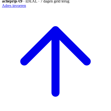
actieprijs €9
· iDEAL · 7 dagen geld terug
Adres invoeren