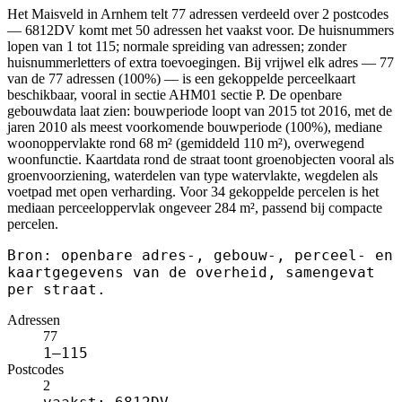
Het Maisveld in Arnhem telt 77 adressen verdeeld over 2 postcodes
— 6812DV komt met 50 adressen het vaakst voor. De huisnummers
lopen van 1 tot 115; normale spreiding van adressen; zonder
huisnummerletters of extra toevoegingen. Bij vrijwel elk adres — 77
van de 77 adressen (100%) — is een gekoppelde perceelkaart
beschikbaar, vooral in sectie AHM01 sectie P. De openbare
gebouwdata laat zien: bouwperiode loopt van 2015 tot 2016, met de
jaren 2010 als meest voorkomende bouwperiode (100%), mediane
woonoppervlakte rond 68 m² (gemiddeld 110 m²), overwegend
woonfunctie. Kaartdata rond de straat toont groenobjecten vooral als
groenvoorziening, waterdelen van type watervlakte, wegdelen als
voetpad met open verharding. Voor 34 gekoppelde percelen is het
mediaan perceeloppervlak ongeveer 284 m², passend bij compacte
percelen.
Bron: openbare adres-, gebouw-, perceel- en
kaartgegevens van de overheid, samengevat
per straat.
Adressen
77
1–115
Postcodes
2