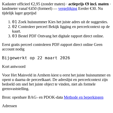
Kadaster officieel
€2,95
(zonder maten) ·
actieprijs €9 incl. maten
·
landmeter
vanaf €450
(formeel) —
vergelijking
Eerder €30. Nu
tijdelijk lager geprijsd
01
Zoek huisnummer
Kies het juiste adres uit de suggesties.
02
Controleer perceel
Bekijk ligging en perceelcontext op de
kaart.
03
Bestel PDF
Ontvang het digitale rapport direct online.
Eerst gratis perceel controleren
PDF-rapport direct online
Geen
account nodig
Bijgewerkt op 22 maart 2026
Kort antwoord
Voor Het Maisveld in Arnhem kiest u eerst het juiste huisnummer en
opent u daarna de perceelkaart. De adreslijst en perceelcontext zijn
bedoeld om snel het juiste object te vinden, niet als formele
grensvaststelling.
Bron: openbare BAG- en PDOK-data
Methode en beperkingen
Adressen