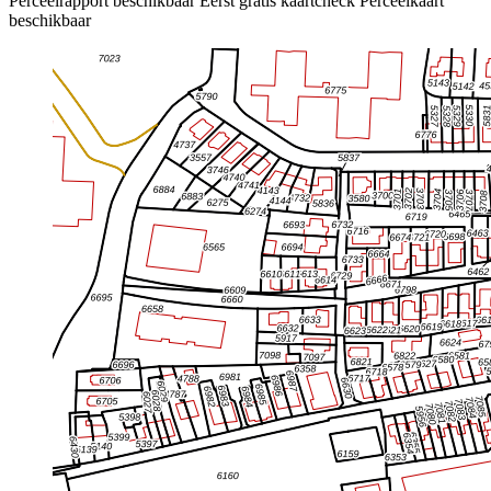
Perceelrapport beschikbaar
Eerst gratis kaartcheck
Perceelkaart
beschikbaar