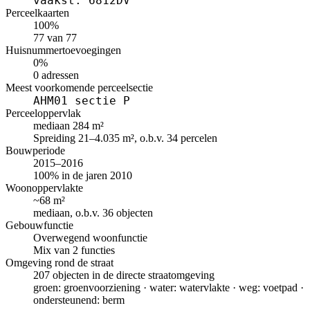
vaakst: 6812DV
Perceelkaarten
100%
77 van 77
Huisnummertoevoegingen
0%
0 adressen
Meest voorkomende perceelsectie
AHM01 sectie P
Perceeloppervlak
mediaan 284 m²
Spreiding 21–4.035 m², o.b.v. 34 percelen
Bouwperiode
2015–2016
100% in de jaren 2010
Woonoppervlakte
~68 m²
mediaan, o.b.v. 36 objecten
Gebouwfunctie
Overwegend woonfunctie
Mix van 2 functies
Omgeving rond de straat
207 objecten in de directe straatomgeving
groen: groenvoorziening · water: watervlakte · weg: voetpad ·
ondersteunend: berm