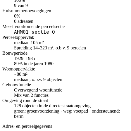
100%
9 van 9
Huisnummertoevoegingen
0%
0 adressen
Meest voorkomende perceelsectie
AHM01 sectie Q
Perceeloppervlak
mediaan 105 m²
Spreiding 14–323 m², o.b.v. 9 percelen
Bouwperiode
1929–1985
89% in de jaren 1980
Woonoppervlakte
~80 m²
mediaan, o.b.v. 9 objecten
Gebouwfunctie
Overwegend woonfunctie
Mix van 2 functies
Omgeving rond de straat
128 objecten in de directe straatomgeving
groen: groenvoorziening · weg: voetpad · ondersteunend:
berm
Adres- en perceelgegevens