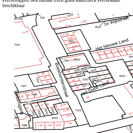
Perceelrapport beschikbaar
Eerst gratis kaartcheck
Perceelkaart
beschikbaar