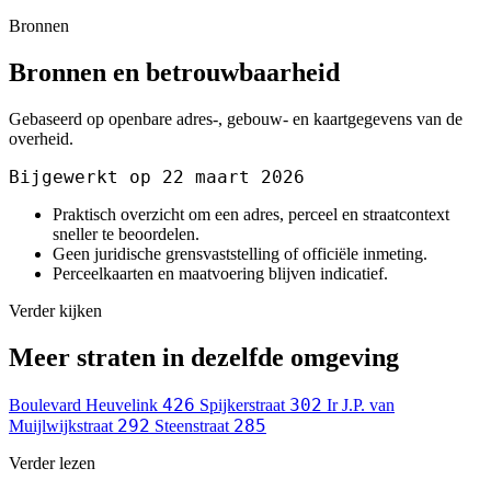
Bronnen
Bronnen en betrouwbaarheid
Gebaseerd op openbare adres-, gebouw- en kaartgegevens van de
overheid.
Bijgewerkt op 22 maart 2026
Praktisch overzicht om een adres, perceel en straatcontext
sneller te beoordelen.
Geen juridische grensvaststelling of officiële inmeting.
Perceelkaarten en maatvoering blijven indicatief.
Verder kijken
Meer straten in dezelfde omgeving
426
302
Boulevard Heuvelink
Spijkerstraat
Ir J.P. van
292
285
Muijlwijkstraat
Steenstraat
Verder lezen