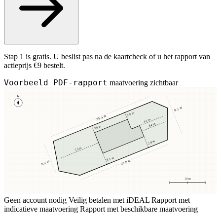
Stap 1 is gratis. U beslist pas na de kaartcheck of u het rapport van
actieprijs €9 bestelt.
Voorbeeld PDF-rapport
maatvoering zichtbaar
N
9,1 m
3,8 m
25,4 m
4,1 m
3,4 m
3,8 m
2,9 m
7,2 m
5,1 m
23,8 m
8,2 m
10 m
Geen account nodig
Veilig betalen met iDEAL
Rapport met
indicatieve maatvoering
Rapport met beschikbare maatvoering