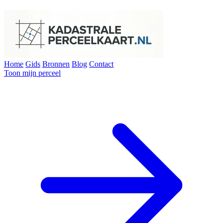
Home
Gids
Bronnen
Blog
Contact
Toon mijn perceel