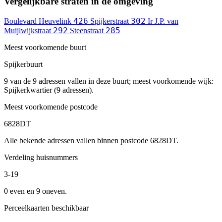
Vergelijkbare straten in de omgeving
426
302
Boulevard Heuvelink
Spijkerstraat
Ir J.P. van
292
285
Muijlwijkstraat
Steenstraat
Meest voorkomende buurt
Spijkerbuurt
9 van de 9 adressen vallen in deze buurt; meest voorkomende wijk:
Spijkerkwartier (9 adressen).
Meest voorkomende postcode
6828DT
Alle bekende adressen vallen binnen postcode 6828DT.
Verdeling huisnummers
3-19
0 even en 9 oneven.
Perceelkaarten beschikbaar