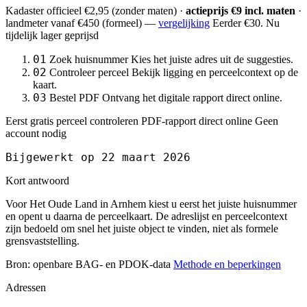
Kadaster officieel
€2,95
(zonder maten) ·
actieprijs €9 incl. maten
·
landmeter
vanaf €450
(formeel) —
vergelijking
Eerder €30. Nu
tijdelijk lager geprijsd
01
Zoek huisnummer
Kies het juiste adres uit de suggesties.
02
Controleer perceel
Bekijk ligging en perceelcontext op de
kaart.
03
Bestel PDF
Ontvang het digitale rapport direct online.
Eerst gratis perceel controleren
PDF-rapport direct online
Geen
account nodig
Bijgewerkt op 22 maart 2026
Kort antwoord
Voor Het Oude Land in Arnhem kiest u eerst het juiste huisnummer
en opent u daarna de perceelkaart. De adreslijst en perceelcontext
zijn bedoeld om snel het juiste object te vinden, niet als formele
grensvaststelling.
Bron: openbare BAG- en PDOK-data
Methode en beperkingen
Adressen