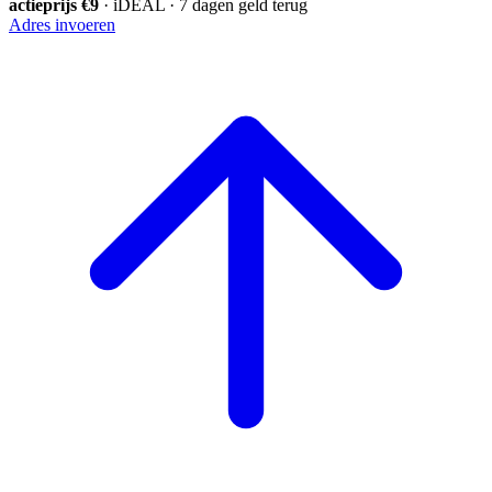
actieprijs €9
· iDEAL · 7 dagen geld terug
Adres invoeren