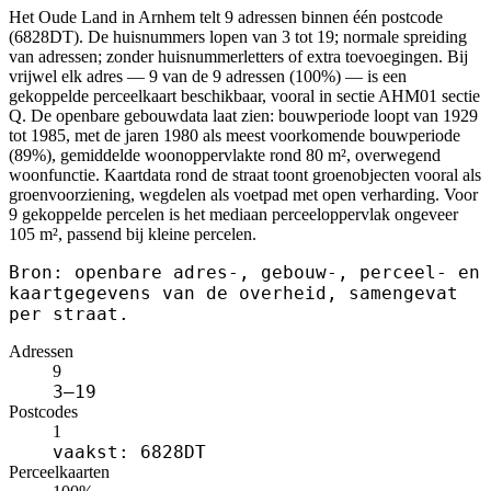
Het Oude Land in Arnhem telt 9 adressen binnen één postcode
(6828DT). De huisnummers lopen van 3 tot 19; normale spreiding
van adressen; zonder huisnummerletters of extra toevoegingen. Bij
vrijwel elk adres — 9 van de 9 adressen (100%) — is een
gekoppelde perceelkaart beschikbaar, vooral in sectie AHM01 sectie
Q. De openbare gebouwdata laat zien: bouwperiode loopt van 1929
tot 1985, met de jaren 1980 als meest voorkomende bouwperiode
(89%), gemiddelde woonoppervlakte rond 80 m², overwegend
woonfunctie. Kaartdata rond de straat toont groenobjecten vooral als
groenvoorziening, wegdelen als voetpad met open verharding. Voor
9 gekoppelde percelen is het mediaan perceeloppervlak ongeveer
105 m², passend bij kleine percelen.
Bron: openbare adres-, gebouw-, perceel- en
kaartgegevens van de overheid, samengevat
per straat.
Adressen
9
3–19
Postcodes
1
vaakst: 6828DT
Perceelkaarten