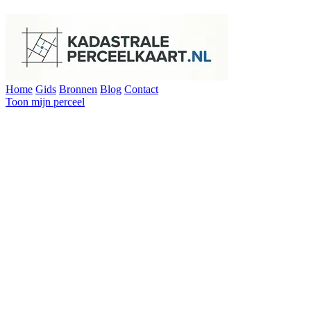
Home
Gids
Bronnen
Blog
Contact
Toon mijn perceel