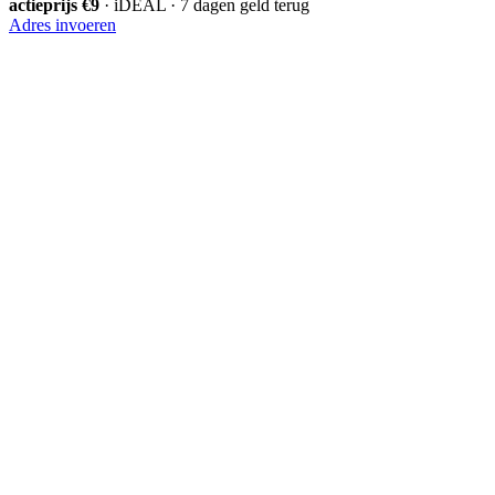
actieprijs €9
· iDEAL · 7 dagen geld terug
Adres invoeren