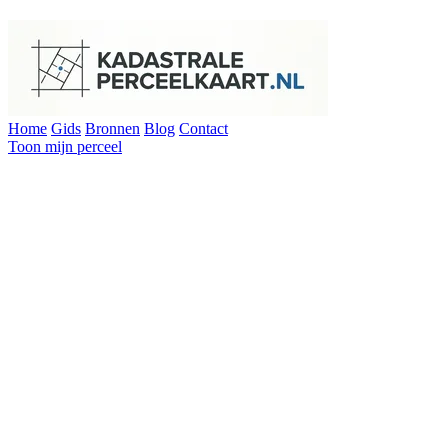
Home
Gids
Bronnen
Blog
Contact
Toon mijn perceel