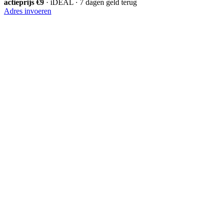
actieprijs €9
· iDEAL · 7 dagen geld terug
Adres invoeren