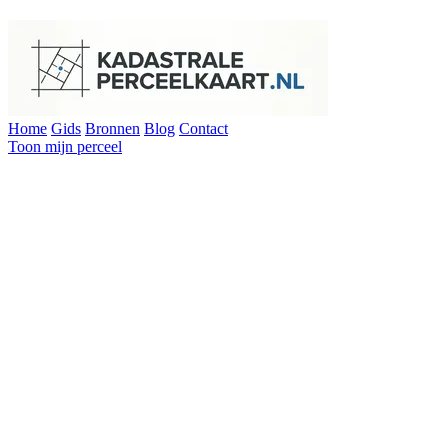
Home
Gids
Bronnen
Blog
Contact
Toon mijn perceel