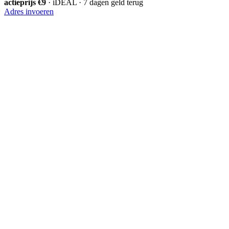
actieprijs €9
· iDEAL · 7 dagen geld terug
Adres invoeren