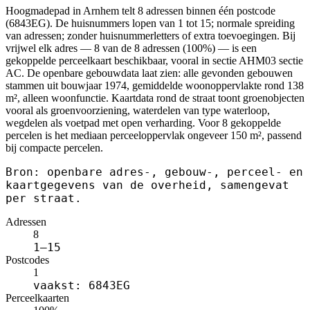
Hoogmadepad in Arnhem telt 8 adressen binnen één postcode
(6843EG). De huisnummers lopen van 1 tot 15; normale spreiding
van adressen; zonder huisnummerletters of extra toevoegingen. Bij
vrijwel elk adres — 8 van de 8 adressen (100%) — is een
gekoppelde perceelkaart beschikbaar, vooral in sectie AHM03 sectie
AC. De openbare gebouwdata laat zien: alle gevonden gebouwen
stammen uit bouwjaar 1974, gemiddelde woonoppervlakte rond 138
m², alleen woonfunctie. Kaartdata rond de straat toont groenobjecten
vooral als groenvoorziening, waterdelen van type waterloop,
wegdelen als voetpad met open verharding. Voor 8 gekoppelde
percelen is het mediaan perceeloppervlak ongeveer 150 m², passend
bij compacte percelen.
Bron: openbare adres-, gebouw-, perceel- en
kaartgegevens van de overheid, samengevat
per straat.
Adressen
8
1–15
Postcodes
1
vaakst: 6843EG
Perceelkaarten