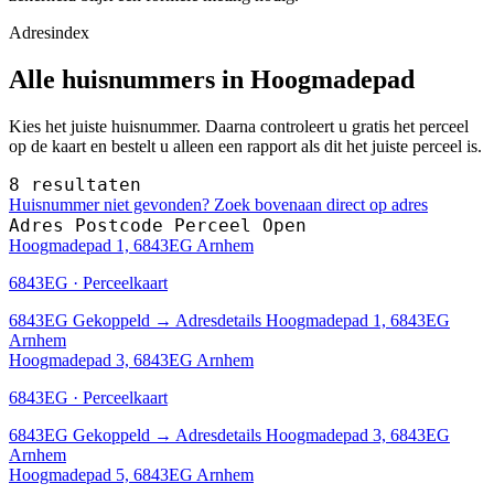
Adresindex
Alle huisnummers in Hoogmadepad
Kies het juiste huisnummer. Daarna controleert u gratis het perceel
op de kaart en bestelt u alleen een rapport als dit het juiste perceel is.
8 resultaten
Huisnummer niet gevonden? Zoek bovenaan direct op adres
Adres
Postcode
Perceel
Open
Hoogmadepad 1, 6843EG Arnhem
6843EG · Perceelkaart
6843EG
Gekoppeld
→
Adresdetails Hoogmadepad 1, 6843EG
Arnhem
Hoogmadepad 3, 6843EG Arnhem
6843EG · Perceelkaart
6843EG
Gekoppeld
→
Adresdetails Hoogmadepad 3, 6843EG
Arnhem
Hoogmadepad 5, 6843EG Arnhem