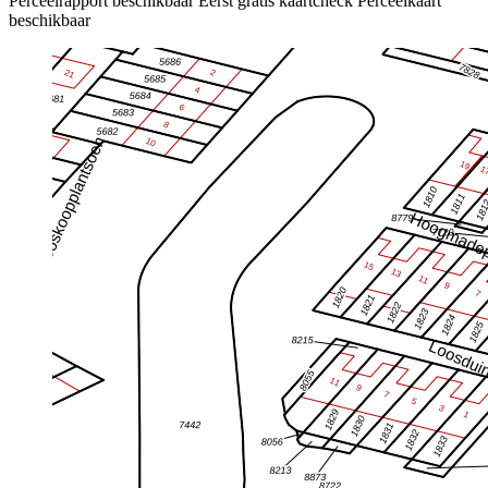
Perceelrapport beschikbaar
Eerst gratis kaartcheck
Perceelkaart
beschikbaar