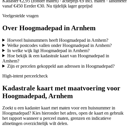
Kadaster €2,95 (zonder maten) · actieprijs €9 incl. maten · landmeter
vanaf €450
Eerder €30. Nu tijdelijk lager geprijsd
Veelgestelde vragen
Over Hoogmadepad in Arnhem
Hoeveel huisnummers heeft Hoogmadepad in Arnhem?
Welke postcodes vallen onder Hoogmadepad in Arnhem?
In welke wijk ligt Hoogmadepad in Arnhem?
Hoe bekijk ik een kadastrale kaart van Hoogmadepad in
Arnhem?
Zijn er percelen gekoppeld aan adressen in Hoogmadepad?
High-intent perceelcheck
Kadastrale kaart met maatvoering voor
Hoogmadepad, Arnhem
Zoekt u een kadaster kaart met maten voor een huisnummer in
Hoogmadepad? Kies hieronder het adres, open de kaart en gebruik
het rapport wanneer u perceel maten, grenzen en indicatieve
afmetingen overzichtelijk wilt delen.