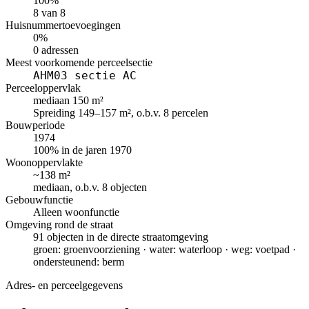
100%
8 van 8
Huisnummertoevoegingen
0%
0 adressen
Meest voorkomende perceelsectie
AHM03 sectie AC
Perceeloppervlak
mediaan 150 m²
Spreiding 149–157 m², o.b.v. 8 percelen
Bouwperiode
1974
100% in de jaren 1970
Woonoppervlakte
~138 m²
mediaan, o.b.v. 8 objecten
Gebouwfunctie
Alleen woonfunctie
Omgeving rond de straat
91 objecten in de directe straatomgeving
groen: groenvoorziening · water: waterloop · weg: voetpad ·
ondersteunend: berm
Adres- en perceelgegevens