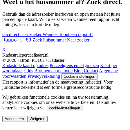
Weet u het huisnummer al? Zoek direct.
Gebruik dan de adreszoeker hierboven en open meteen het juiste
perceel op de kaart. Wilt u eerst weten wanneer een rapport echt
nuttig is, lees dan kort de uitleg.
Ga direct naar zoeker
Wanneer loont een rapport?
Rapport €9
Zoek huisnummer
Naar zoeker
K
Kadastraleperceelkaart.nl
© 2026 · Bron: PDOK / Kadaster
Kadastrale kaart op adres
Perceelgrens en erfgrenzen
Kaart per
woonplaats
Gids
Bronnen en methode
Blog
Contact
Algemene
voorwaarden
Privacyverklaring
Cookie-instellingen
Het rapport is informatief en de maatvoering indicatief. Voor
juridische zekerheid is een formele grensreconstructie nodig.
Wij gebruiken functionele cookies en, na uw toestemming,
analytische cookies om onze website te verbeteren. U kunt uw
keuze later wijzigen via
.
cookie-instellingen
Accepteren
Weigeren