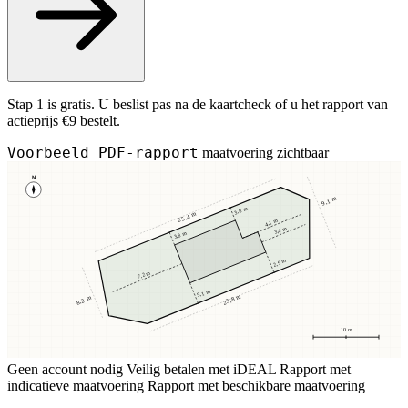
Stap 1 is gratis. U beslist pas na de kaartcheck of u het rapport van
actieprijs €9 bestelt.
Voorbeeld PDF-rapport
maatvoering zichtbaar
N
9,1 m
3,8 m
25,4 m
4,1 m
3,4 m
3,8 m
2,9 m
7,2 m
5,1 m
23,8 m
8,2 m
10 m
Geen account nodig
Veilig betalen met iDEAL
Rapport met
indicatieve maatvoering
Rapport met beschikbare maatvoering