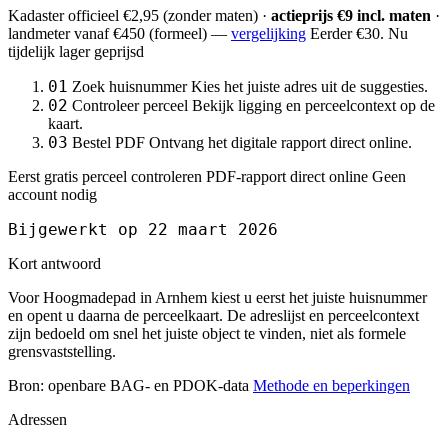
Kadaster officieel
€2,95
(zonder maten) ·
actieprijs €9 incl. maten
·
landmeter
vanaf €450
(formeel) —
vergelijking
Eerder €30. Nu
tijdelijk lager geprijsd
01
Zoek huisnummer
Kies het juiste adres uit de suggesties.
02
Controleer perceel
Bekijk ligging en perceelcontext op de
kaart.
03
Bestel PDF
Ontvang het digitale rapport direct online.
Eerst gratis perceel controleren
PDF-rapport direct online
Geen
account nodig
Bijgewerkt op 22 maart 2026
Kort antwoord
Voor Hoogmadepad in Arnhem kiest u eerst het juiste huisnummer
en opent u daarna de perceelkaart. De adreslijst en perceelcontext
zijn bedoeld om snel het juiste object te vinden, niet als formele
grensvaststelling.
Bron: openbare BAG- en PDOK-data
Methode en beperkingen
Adressen