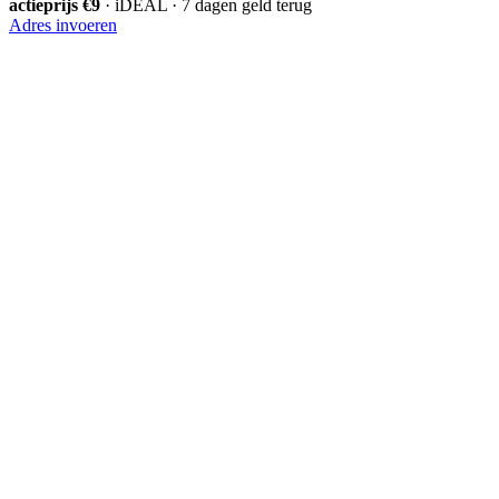
actieprijs €9
· iDEAL · 7 dagen geld terug
Adres invoeren