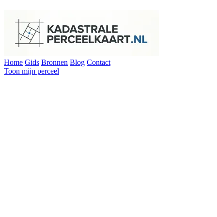
Home
Gids
Bronnen
Blog
Contact
Toon mijn perceel