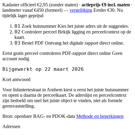
Kadaster officieel
€2,95
(zonder maten) ·
actieprijs €9 incl. maten
·
landmeter
vanaf €450
(formeel) —
vergelijking
Eerder €30. Nu
tijdelijk lager geprijsd
01
Zoek huisnummer
Kies het juiste adres uit de suggesties.
02
Controleer perceel
Bekijk ligging en perceelcontext op de
kaart.
03
Bestel PDF
Ontvang het digitale rapport direct online.
Eerst gratis perceel controleren
PDF-rapport direct online
Geen
account nodig
Bijgewerkt op 22 maart 2026
Kort antwoord
Voor Infanteriestraat in Arnhem kiest u eerst het juiste huisnummer
en opent u daarna de perceelkaart. De adreslijst en perceelcontext
zijn bedoeld om snel het juiste object te vinden, niet als formele
grensvaststelling.
Bron: openbare BAG- en PDOK-data
Methode en beperkingen
Adressen