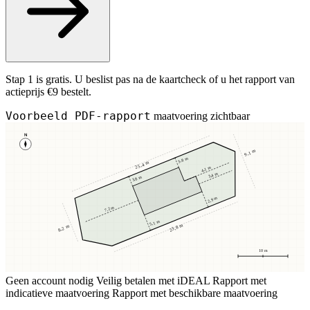
Stap 1 is gratis. U beslist pas na de kaartcheck of u het rapport van
actieprijs €9 bestelt.
Voorbeeld PDF-rapport
maatvoering zichtbaar
N
9,1 m
3,8 m
25,4 m
4,1 m
3,4 m
3,8 m
2,9 m
7,2 m
5,1 m
23,8 m
8,2 m
10 m
Geen account nodig
Veilig betalen met iDEAL
Rapport met
indicatieve maatvoering
Rapport met beschikbare maatvoering