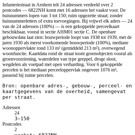
Infanteriestraat in Arnhem telt 24 adressen verdeeld over 2
postcodes — 6822NH komt met 16 adressen het vaakst voor. De
huisnummers lopen van 3 tot 150; ruim opgezette straat; zonder
huisnummerletters of extra toevoegingen. Bij vrijwel elk adres — 24
van de 24 adressen (100%) — is een gekoppelde perceelkaart
beschikbaar, vooral in sectie AHM01 sectie C. De openbare
gebouwdata laat zien: bouwperiode loopt van 1938 tot 1939, met de
jaren 1930 als meest voorkomende bouwperiode (100%), mediane
woonoppervlakte rond 133 m² (gemiddeld 213 m²), overwegend
woonfunctie. Kaartdata rond de straat toont groenobjecten vooral als
groenvoorziening, waterdelen van type greppel, droge sloot,
wegdelen als voetpad met open verharding. Voor 6 gekoppelde
percelen is het mediaan perceeloppervlak ongeveer 1076 m²,
passend bij ruime percelen.
Bron: openbare adres-, gebouw-, perceel- en
kaartgegevens van de overheid, samengevat
per straat.
Adressen
24
3–150
Postcodes
2