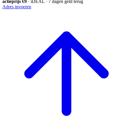
actieprijs €9
· iDEAL · 7 dagen geld terug
Adres invoeren