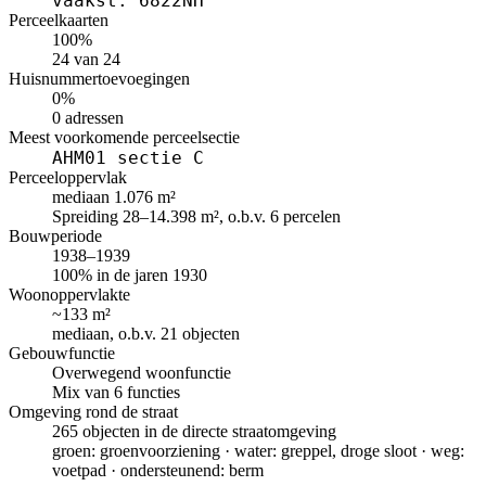
vaakst: 6822NH
Perceelkaarten
100%
24 van 24
Huisnummertoevoegingen
0%
0 adressen
Meest voorkomende perceelsectie
AHM01 sectie C
Perceeloppervlak
mediaan 1.076 m²
Spreiding 28–14.398 m², o.b.v. 6 percelen
Bouwperiode
1938–1939
100% in de jaren 1930
Woonoppervlakte
~133 m²
mediaan, o.b.v. 21 objecten
Gebouwfunctie
Overwegend woonfunctie
Mix van 6 functies
Omgeving rond de straat
265 objecten in de directe straatomgeving
groen: groenvoorziening · water: greppel, droge sloot · weg:
voetpad · ondersteunend: berm