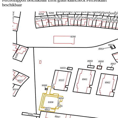
Perceelrapport beschikbaar
Eerst gratis kaartcheck
Perceelkaart
beschikbaar