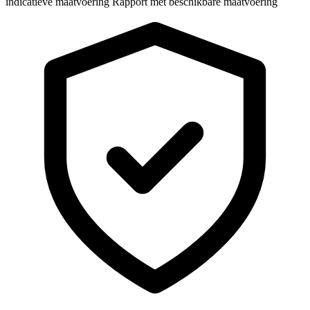
indicatieve maatvoering
Rapport met beschikbare maatvoering