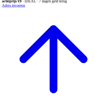
actieprijs €9
· iDEAL · 7 dagen geld terug
Adres invoeren