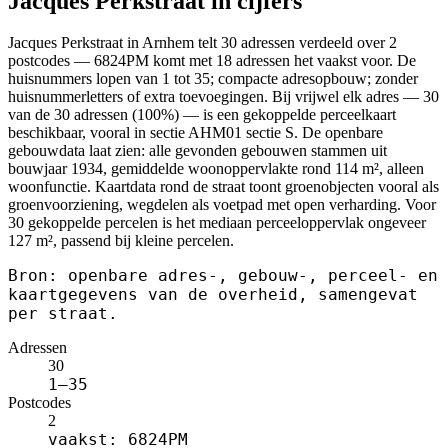
Jacques Perkstraat in cijfers
Jacques Perkstraat in Arnhem telt 30 adressen verdeeld over 2
postcodes — 6824PM komt met 18 adressen het vaakst voor. De
huisnummers lopen van 1 tot 35; compacte adresopbouw; zonder
huisnummerletters of extra toevoegingen. Bij vrijwel elk adres — 30
van de 30 adressen (100%) — is een gekoppelde perceelkaart
beschikbaar, vooral in sectie AHM01 sectie S. De openbare
gebouwdata laat zien: alle gevonden gebouwen stammen uit
bouwjaar 1934, gemiddelde woonoppervlakte rond 114 m², alleen
woonfunctie. Kaartdata rond de straat toont groenobjecten vooral als
groenvoorziening, wegdelen als voetpad met open verharding. Voor
30 gekoppelde percelen is het mediaan perceeloppervlak ongeveer
127 m², passend bij kleine percelen.
Bron: openbare adres-, gebouw-, perceel- en
kaartgegevens van de overheid, samengevat
per straat.
Adressen
30
1–35
Postcodes
2
vaakst: 6824PM