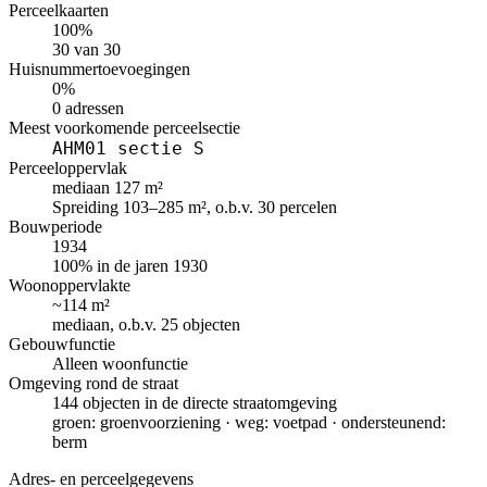
Perceelkaarten
100%
30 van 30
Huisnummertoevoegingen
0%
0 adressen
Meest voorkomende perceelsectie
AHM01 sectie S
Perceeloppervlak
mediaan 127 m²
Spreiding 103–285 m², o.b.v. 30 percelen
Bouwperiode
1934
100% in de jaren 1930
Woonoppervlakte
~114 m²
mediaan, o.b.v. 25 objecten
Gebouwfunctie
Alleen woonfunctie
Omgeving rond de straat
144 objecten in de directe straatomgeving
groen: groenvoorziening · weg: voetpad · ondersteunend:
berm
Adres- en perceelgegevens