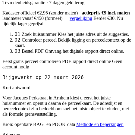
Tevredenheidsgarantie · 7 dagen geld terug
Kadaster officieel
€2,95
(zonder maten) ·
actieprijs €9 incl. maten
·
landmeter
vanaf €450
(formeel) —
vergelijking
Eerder €30. Nu
tijdelijk lager geprijsd
01
Zoek huisnummer
Kies het juiste adres uit de suggesties.
02
Controleer perceel
Bekijk ligging en perceelcontext op de
kaart.
03
Bestel PDF
Ontvang het digitale rapport direct online.
Eerst gratis perceel controleren
PDF-rapport direct online
Geen
account nodig
Bijgewerkt op 22 maart 2026
Kort antwoord
Voor Jacques Perkstraat in Arnhem kiest u eerst het juiste
huisnummer en opent u daarna de perceelkaart. De adreslijst en
perceelcontext zijn bedoeld om snel het juiste object te vinden, niet
als formele grensvaststelling.
Bron: openbare BAG- en PDOK-data
Methode en beperkingen
Adressen