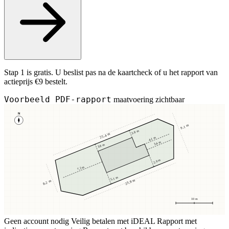
Stap 1 is gratis. U beslist pas na de kaartcheck of u het rapport van
actieprijs €9 bestelt.
Voorbeeld PDF-rapport
maatvoering zichtbaar
N
9,1 m
3,8 m
25,4 m
4,1 m
3,4 m
3,8 m
2,9 m
7,2 m
5,1 m
23,8 m
8,2 m
10 m
Geen account nodig
Veilig betalen met iDEAL
Rapport met