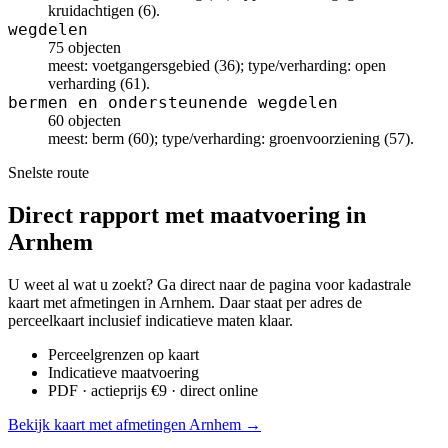
kruidachtigen (6).
wegdelen
75 objecten
meest: voetgangersgebied (36); type/verharding: open
verharding (61).
bermen en ondersteunende wegdelen
60 objecten
meest: berm (60); type/verharding: groenvoorziening (57).
Snelste route
Direct rapport met maatvoering in
Arnhem
U weet al wat u zoekt? Ga direct naar de pagina voor kadastrale
kaart met afmetingen in Arnhem. Daar staat per adres de
perceelkaart inclusief indicatieve maten klaar.
Perceelgrenzen op kaart
Indicatieve maatvoering
PDF · actieprijs €9 · direct online
Bekijk kaart met afmetingen Arnhem →