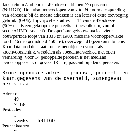
Jansplein in Arnhem telt 49 adressen binnen één postcode
(6811GD). De huisnummers lopen van 2 tot 60; normale spreiding
van adressen; bij de meeste adressen is een letter of extra toevoeging
gebruikt (69%). Bij vrijwel elk adres — 47 van de 49 adressen
(96%) — is een gekoppelde perceelkaart beschikbaar, vooral in
sectie AHM01 sectie O. De openbare gebouwdata laat zien:
bouwperiode loopt van 1835 tot 1900, mediane woonoppervlakte
rond 146 m² (gemiddeld 460 m²), overwegend bijeenkomstfunctie.
Kaartdata rond de straat toont groenobjecten vooral als
groenvoorziening, wegdelen als voetgangersgebied met open
verharding. Voor 14 gekoppelde percelen is het mediaan
perceeloppervlak ongeveer 131 m², passend bij kleine percelen.
Bron: openbare adres-, gebouw-, perceel- en
kaartgegevens van de overheid, samengevat
per straat.
Adressen
49
2–60
Postcodes
1
vaakst: 6811GD
Perceelkaarten