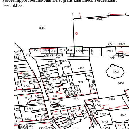
Perceelrapport beschikbaar
Eerst gratis kaartcheck
Perceelkaart
beschikbaar