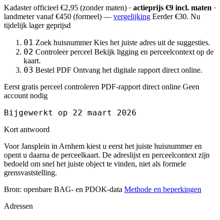
Kadaster officieel
€2,95
(zonder maten) ·
actieprijs €9 incl. maten
·
landmeter
vanaf €450
(formeel) —
vergelijking
Eerder €30. Nu
tijdelijk lager geprijsd
01
Zoek huisnummer
Kies het juiste adres uit de suggesties.
02
Controleer perceel
Bekijk ligging en perceelcontext op de
kaart.
03
Bestel PDF
Ontvang het digitale rapport direct online.
Eerst gratis perceel controleren
PDF-rapport direct online
Geen
account nodig
Bijgewerkt op 22 maart 2026
Kort antwoord
Voor Jansplein in Arnhem kiest u eerst het juiste huisnummer en
opent u daarna de perceelkaart. De adreslijst en perceelcontext zijn
bedoeld om snel het juiste object te vinden, niet als formele
grensvaststelling.
Bron: openbare BAG- en PDOK-data
Methode en beperkingen
Adressen