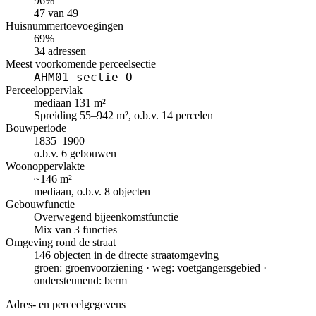
96%
47 van 49
Huisnummertoevoegingen
69%
34 adressen
Meest voorkomende perceelsectie
AHM01 sectie O
Perceeloppervlak
mediaan 131 m²
Spreiding 55–942 m², o.b.v. 14 percelen
Bouwperiode
1835–1900
o.b.v. 6 gebouwen
Woonoppervlakte
~146 m²
mediaan, o.b.v. 8 objecten
Gebouwfunctie
Overwegend bijeenkomstfunctie
Mix van 3 functies
Omgeving rond de straat
146 objecten in de directe straatomgeving
groen: groenvoorziening · weg: voetgangersgebied ·
ondersteunend: berm
Adres- en perceelgegevens