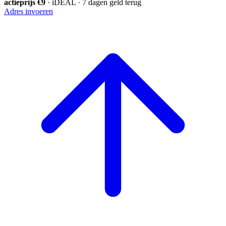
actieprijs €9
· iDEAL · 7 dagen geld terug
Adres invoeren