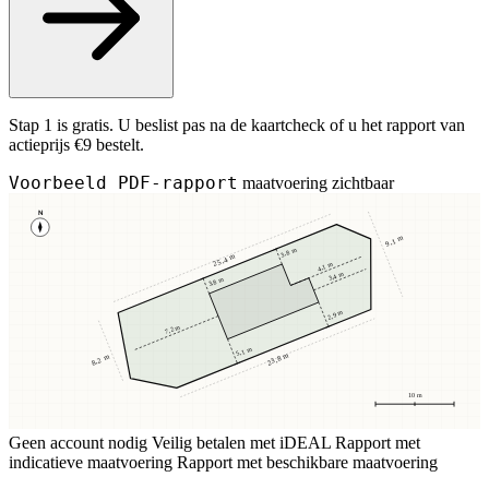
Stap 1 is gratis. U beslist pas na de kaartcheck of u het rapport van
actieprijs €9 bestelt.
Voorbeeld PDF-rapport
maatvoering zichtbaar
N
9,1 m
3,8 m
25,4 m
4,1 m
3,4 m
3,8 m
2,9 m
7,2 m
5,1 m
23,8 m
8,2 m
10 m
Geen account nodig
Veilig betalen met iDEAL
Rapport met
indicatieve maatvoering
Rapport met beschikbare maatvoering