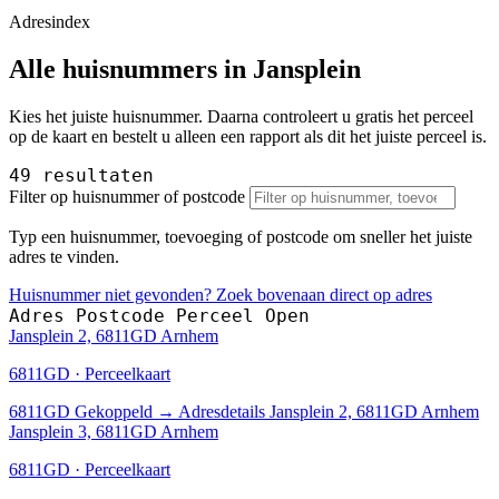
Adresindex
Alle huisnummers in Jansplein
Kies het juiste huisnummer. Daarna controleert u gratis het perceel
op de kaart en bestelt u alleen een rapport als dit het juiste perceel is.
49 resultaten
Filter op huisnummer of postcode
Typ een huisnummer, toevoeging of postcode om sneller het juiste
adres te vinden.
Huisnummer niet gevonden? Zoek bovenaan direct op adres
Adres
Postcode
Perceel
Open
Jansplein 2, 6811GD Arnhem
6811GD · Perceelkaart
6811GD
Gekoppeld
→
Adresdetails Jansplein 2, 6811GD Arnhem
Jansplein 3, 6811GD Arnhem
6811GD · Perceelkaart