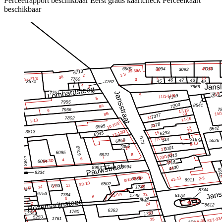
Perceelrapport beschikbaar
Eerst gratis kaartcheck
Perceelkaart
beschikbaar