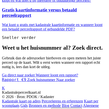
klopt en wat doet u bij meerdere of onduidelijke percelen?
Gratis kaartinformatie versus betaald
perceelrapport
Wat kunt u gratis met kadastrale kaartinformatie en wanneer loont
een betaald perceelrapport of gebundelde PDF?
Sneller verder
Weet u het huisnummer al? Zoek direct.
Gebruik dan de adreszoeker hierboven en open meteen het juiste
perceel op de kaart. Wilt u eerst weten wanneer een rapport echt
nuttig is, lees dan kort de uitleg.
Ga direct naar zoeker
Wanneer loont een rapport?
Rapport €9
Zoek huisnummer
Naar zoeker
K
Kadastraleperceelkaart.nl
© 2026 · Bron: PDOK / Kadaster
Kadastrale kaart op adres
Perceelgrens en erfgrenzen
Kaart per
woonplaats
Gids
Bronnen en methode
Blog
Contact
Algemene