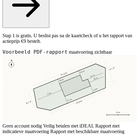
Stap 1 is gratis. U beslist pas na de kaartcheck of u het rapport van
actieprijs €9 bestelt.
Voorbeeld PDF-rapport
maatvoering zichtbaar
N
9,1 m
3,8 m
25,4 m
4,1 m
3,4 m
3,8 m
2,9 m
7,2 m
5,1 m
23,8 m
8,2 m
10 m
Geen account nodig
Veilig betalen met iDEAL
Rapport met
indicatieve maatvoering
Rapport met beschikbare maatvoering