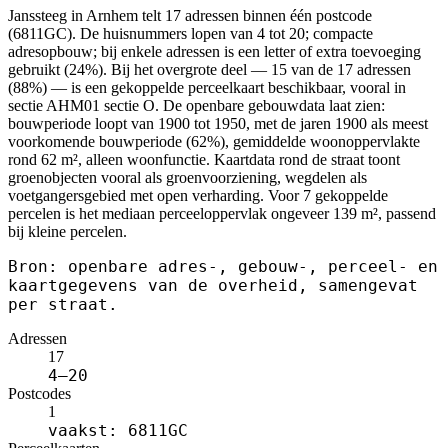
Janssteeg in Arnhem telt 17 adressen binnen één postcode
(6811GC). De huisnummers lopen van 4 tot 20; compacte
adresopbouw; bij enkele adressen is een letter of extra toevoeging
gebruikt (24%). Bij het overgrote deel — 15 van de 17 adressen
(88%) — is een gekoppelde perceelkaart beschikbaar, vooral in
sectie AHM01 sectie O. De openbare gebouwdata laat zien:
bouwperiode loopt van 1900 tot 1950, met de jaren 1900 als meest
voorkomende bouwperiode (62%), gemiddelde woonoppervlakte
rond 62 m², alleen woonfunctie. Kaartdata rond de straat toont
groenobjecten vooral als groenvoorziening, wegdelen als
voetgangersgebied met open verharding. Voor 7 gekoppelde
percelen is het mediaan perceeloppervlak ongeveer 139 m², passend
bij kleine percelen.
Bron: openbare adres-, gebouw-, perceel- en
kaartgegevens van de overheid, samengevat
per straat.
Adressen
17
4–20
Postcodes
1
vaakst: 6811GC