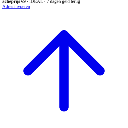
actieprijs €9
· iDEAL · 7 dagen geld terug
Adres invoeren