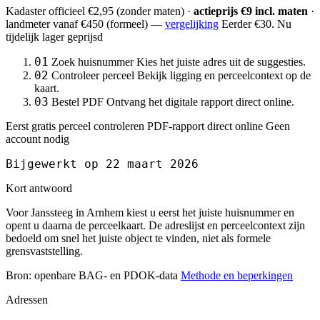
Kadaster officieel
€2,95
(zonder maten) ·
actieprijs €9 incl. maten
·
landmeter
vanaf €450
(formeel) —
vergelijking
Eerder €30. Nu
tijdelijk lager geprijsd
01
Zoek huisnummer
Kies het juiste adres uit de suggesties.
02
Controleer perceel
Bekijk ligging en perceelcontext op de
kaart.
03
Bestel PDF
Ontvang het digitale rapport direct online.
Eerst gratis perceel controleren
PDF-rapport direct online
Geen
account nodig
Bijgewerkt op 22 maart 2026
Kort antwoord
Voor Janssteeg in Arnhem kiest u eerst het juiste huisnummer en
opent u daarna de perceelkaart. De adreslijst en perceelcontext zijn
bedoeld om snel het juiste object te vinden, niet als formele
grensvaststelling.
Bron: openbare BAG- en PDOK-data
Methode en beperkingen
Adressen