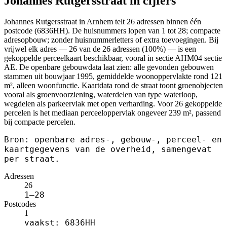
Johannes Rutgersstraat in cijfers
Johannes Rutgersstraat in Arnhem telt 26 adressen binnen één
postcode (6836HH). De huisnummers lopen van 1 tot 28; compacte
adresopbouw; zonder huisnummerletters of extra toevoegingen. Bij
vrijwel elk adres — 26 van de 26 adressen (100%) — is een
gekoppelde perceelkaart beschikbaar, vooral in sectie AHM04 sectie
AE. De openbare gebouwdata laat zien: alle gevonden gebouwen
stammen uit bouwjaar 1995, gemiddelde woonoppervlakte rond 121
m², alleen woonfunctie. Kaartdata rond de straat toont groenobjecten
vooral als groenvoorziening, waterdelen van type waterloop,
wegdelen als parkeervlak met open verharding. Voor 26 gekoppelde
percelen is het mediaan perceeloppervlak ongeveer 239 m², passend
bij compacte percelen.
Bron: openbare adres-, gebouw-, perceel- en
kaartgegevens van de overheid, samengevat
per straat.
Adressen
26
1–28
Postcodes
1
vaakst: 6836HH