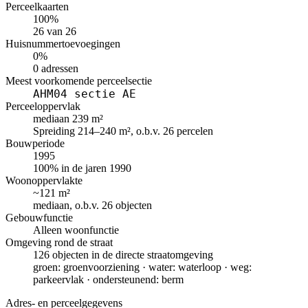
Perceelkaarten
100%
26 van 26
Huisnummertoevoegingen
0%
0 adressen
Meest voorkomende perceelsectie
AHM04 sectie AE
Perceeloppervlak
mediaan 239 m²
Spreiding 214–240 m², o.b.v. 26 percelen
Bouwperiode
1995
100% in de jaren 1990
Woonoppervlakte
~121 m²
mediaan, o.b.v. 26 objecten
Gebouwfunctie
Alleen woonfunctie
Omgeving rond de straat
126 objecten in de directe straatomgeving
groen: groenvoorziening · water: waterloop · weg:
parkeervlak · ondersteunend: berm
Adres- en perceelgegevens