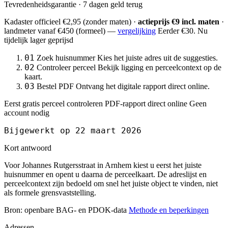
Tevredenheidsgarantie · 7 dagen geld terug
Kadaster officieel
€2,95
(zonder maten) ·
actieprijs €9 incl. maten
·
landmeter
vanaf €450
(formeel) —
vergelijking
Eerder €30. Nu
tijdelijk lager geprijsd
01
Zoek huisnummer
Kies het juiste adres uit de suggesties.
02
Controleer perceel
Bekijk ligging en perceelcontext op de
kaart.
03
Bestel PDF
Ontvang het digitale rapport direct online.
Eerst gratis perceel controleren
PDF-rapport direct online
Geen
account nodig
Bijgewerkt op 22 maart 2026
Kort antwoord
Voor Johannes Rutgersstraat in Arnhem kiest u eerst het juiste
huisnummer en opent u daarna de perceelkaart. De adreslijst en
perceelcontext zijn bedoeld om snel het juiste object te vinden, niet
als formele grensvaststelling.
Bron: openbare BAG- en PDOK-data
Methode en beperkingen
Adressen