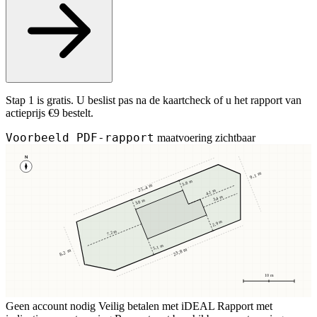
Stap 1 is gratis. U beslist pas na de kaartcheck of u het rapport van
actieprijs €9 bestelt.
Voorbeeld PDF-rapport
maatvoering zichtbaar
N
9,1 m
3,8 m
25,4 m
4,1 m
3,4 m
3,8 m
2,9 m
7,2 m
5,1 m
23,8 m
8,2 m
10 m
Geen account nodig
Veilig betalen met iDEAL
Rapport met