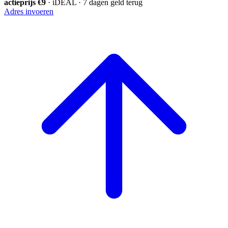
actieprijs €9
· iDEAL · 7 dagen geld terug
Adres invoeren