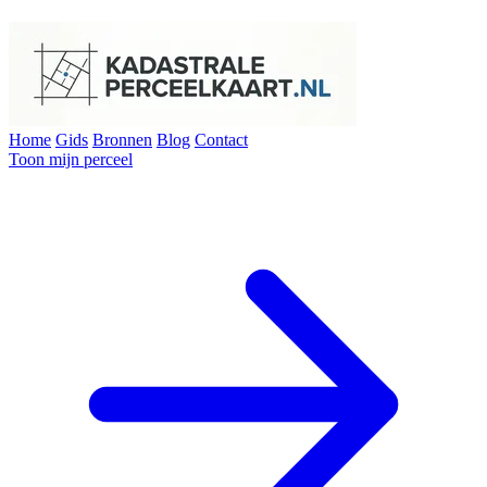
Home
Gids
Bronnen
Blog
Contact
Toon mijn perceel