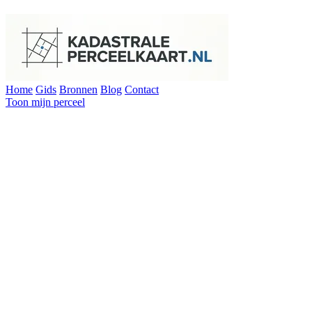
Home
Gids
Bronnen
Blog
Contact
Toon mijn perceel