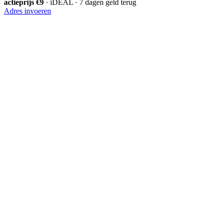
actieprijs €9
· iDEAL · 7 dagen geld terug
Adres invoeren