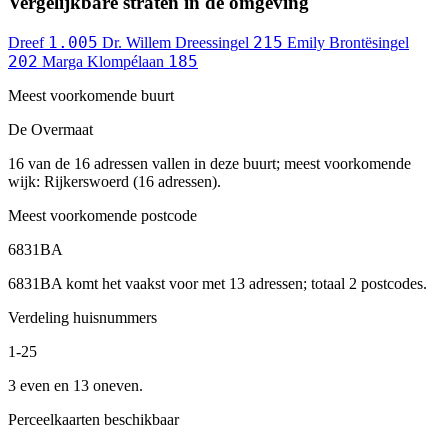
Vergelijkbare straten in de omgeving
1.005
215
Dreef
Dr. Willem Dreessingel
Emily Brontësingel
202
185
Marga Klompélaan
Meest voorkomende buurt
De Overmaat
16 van de 16 adressen vallen in deze buurt; meest voorkomende
wijk: Rijkerswoerd (16 adressen).
Meest voorkomende postcode
6831BA
6831BA komt het vaakst voor met 13 adressen; totaal 2 postcodes.
Verdeling huisnummers
1-25
3 even en 13 oneven.
Perceelkaarten beschikbaar