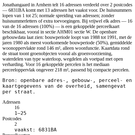
Jonathangaard in Arnhem telt 16 adressen verdeeld over 2 postcodes
— 6831BA komt met 13 adressen het vaakst voor. De huisnummers
lopen van 1 tot 25; normale spreiding van adressen; zonder
huisnummerletters of extra toevoegingen. Bij vrijwel elk adres — 16
van de 16 adressen (100%) — is een gekoppelde perceelkaart
beschikbaar, vooral in sectie AHM01 sectie W. De openbare
gebouwdata laat zien: bouwperiode loopt van 1988 tot 1991, met de
jaren 1980 als meest voorkomende bouwperiode (50%), gemiddelde
woonoppervlakte rond 146 m², alleen woonfunctie. Kaartdata rond
de straat toont groenobjecten vooral als groenvoorziening,
waterdelen van type waterloop, wegdelen als voetpad met open
verharding. Voor 16 gekoppelde percelen is het mediaan
perceeloppervlak ongeveer 218 m², passend bij compacte percelen.
Bron: openbare adres-, gebouw-, perceel- en
kaartgegevens van de overheid, samengevat
per straat.
Adressen
16
1–25
Postcodes
2
vaakst: 6831BA