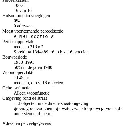
Perceelkaarten
100%
16 van 16
Huisnummertoevoegingen
0%
0 adressen
Meest voorkomende perceelsectie
AHM01 sectie W
Perceeloppervlak
mediaan 218 m²
Spreiding 134–489 m², o.b.v. 16 percelen
Bouwperiode
1988–1991
50% in de jaren 1980
Woonoppervlakte
~146 m²
mediaan, o.b.v. 16 objecten
Gebouwfunctie
Alleen woonfunctie
Omgeving rond de straat
113 objecten in de directe straatomgeving
groen: groenvoorziening · water: waterloop · weg: voetpad ·
ondersteunend: berm
Adres- en perceelgegevens