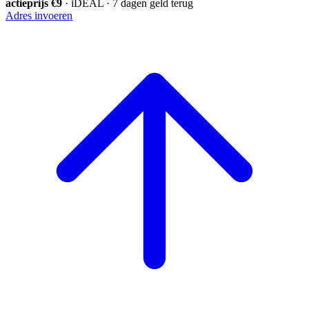
actieprijs €9
· iDEAL · 7 dagen geld terug
Adres invoeren