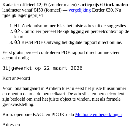
Kadaster officieel
€2,95
(zonder maten) ·
actieprijs €9 incl. maten
·
landmeter
vanaf €450
(formeel) —
vergelijking
Eerder €30. Nu
tijdelijk lager geprijsd
01
Zoek huisnummer
Kies het juiste adres uit de suggesties.
02
Controleer perceel
Bekijk ligging en perceelcontext op de
kaart.
03
Bestel PDF
Ontvang het digitale rapport direct online.
Eerst gratis perceel controleren
PDF-rapport direct online
Geen
account nodig
Bijgewerkt op 22 maart 2026
Kort antwoord
Voor Jonathangaard in Arnhem kiest u eerst het juiste huisnummer
en opent u daarna de perceelkaart. De adreslijst en perceelcontext
zijn bedoeld om snel het juiste object te vinden, niet als formele
grensvaststelling.
Bron: openbare BAG- en PDOK-data
Methode en beperkingen
Adressen