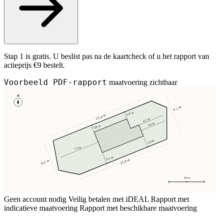
Stap 1 is gratis. U beslist pas na de kaartcheck of u het rapport van
actieprijs €9 bestelt.
Voorbeeld PDF-rapport
maatvoering zichtbaar
N
9,1 m
3,8 m
25,4 m
4,1 m
3,4 m
3,8 m
2,9 m
7,2 m
5,1 m
23,8 m
8,2 m
10 m
Geen account nodig
Veilig betalen met iDEAL
Rapport met
indicatieve maatvoering
Rapport met beschikbare maatvoering