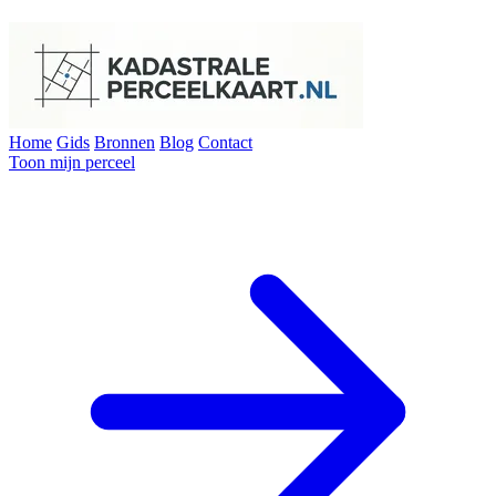
Home
Gids
Bronnen
Blog
Contact
Toon mijn perceel