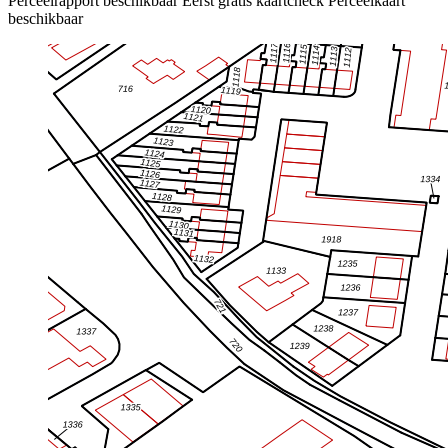
Perceelrapport beschikbaar
Eerst gratis kaartcheck
Perceelkaart
beschikbaar