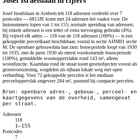
Josef Israëlslaan in cijfers
Josef Israëlslaan in Arnhem telt 118 adressen verdeeld over 7
postcodes — 6813JE komt met 24 adressen het vaakst voor. De
huisnummers lopen van 1 tot 155; normale spreiding van adressen;
bij enkele adressen is een letter of extra toevoeging gebruikt (4%).
Bij vrijwel elk adres — 118 van de 118 adressen (100%) — is een
gekoppelde perceelkaart beschikbaar, vooral in sectie AHM01 sectie
M. De openbare gebouwdata laat zien: bouwperiode loopt van 1930
tot 1935, met de jaren 1930 als meest voorkomende bouwperiode
(100%), gemiddelde woonoppervlakte rond 143 m², alleen
woonfunctie. Kaartdata rond de straat toont groenobjecten vooral als
groenvoorziening, wegdelen als rijbaan lokale weg met open
verharding. Voor 72 gekoppelde percelen is het mediaan
perceeloppervlak ongeveer 284 m², passend bij compacte percelen.
Bron: openbare adres-, gebouw-, perceel- en
kaartgegevens van de overheid, samengevat
per straat.
Adressen
118
1–155
Postcodes
7