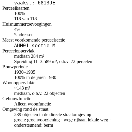
vaakst: 6813JE
Perceelkaarten
100%
118 van 118
Huisnummertoevoegingen
4%
5 adressen
Meest voorkomende perceelsectie
AHM01 sectie M
Perceeloppervlak
mediaan 284 m²
Spreiding 11–3.589 m², o.b.v. 72 percelen
Bouwperiode
1930–1935
100% in de jaren 1930
Woonoppervlakte
~143 m²
mediaan, o.b.v. 22 objecten
Gebouwfunctie
Alleen woonfunctie
Omgeving rond de straat
239 objecten in de directe straatomgeving
groen: groenvoorziening · weg: rijbaan lokale weg ·
ondersteunend: berm