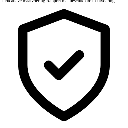
indicatieve maatvoering
Rapport met beschikbare maatvoering