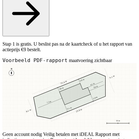
Stap 1 is gratis. U beslist pas na de kaartcheck of u het rapport van
actieprijs €9 bestelt.
Voorbeeld PDF-rapport
maatvoering zichtbaar
N
9,1 m
3,8 m
25,4 m
4,1 m
3,4 m
3,8 m
2,9 m
7,2 m
5,1 m
23,8 m
8,2 m
10 m
Geen account nodig
Veilig betalen met iDEAL
Rapport met