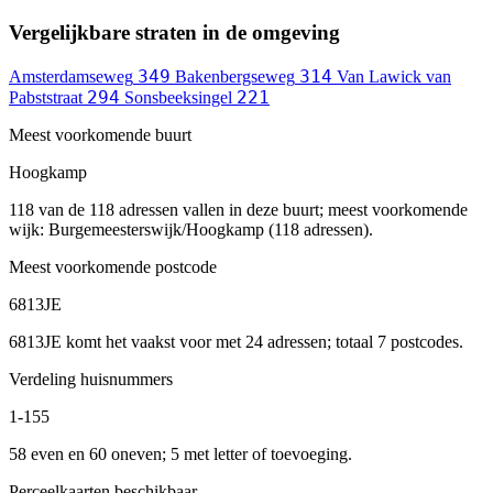
Vergelijkbare straten in de omgeving
349
314
Amsterdamseweg
Bakenbergseweg
Van Lawick van
294
221
Pabststraat
Sonsbeeksingel
Meest voorkomende buurt
Hoogkamp
118 van de 118 adressen vallen in deze buurt; meest voorkomende
wijk: Burgemeesterswijk/Hoogkamp (118 adressen).
Meest voorkomende postcode
6813JE
6813JE komt het vaakst voor met 24 adressen; totaal 7 postcodes.
Verdeling huisnummers
1-155
58 even en 60 oneven; 5 met letter of toevoeging.
Perceelkaarten beschikbaar