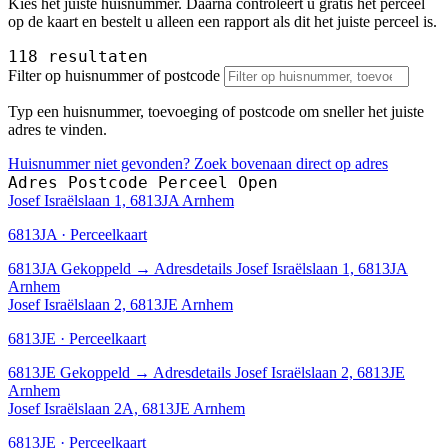
Kies het juiste huisnummer. Daarna controleert u gratis het perceel
op de kaart en bestelt u alleen een rapport als dit het juiste perceel is.
118 resultaten
Filter op huisnummer of postcode
Typ een huisnummer, toevoeging of postcode om sneller het juiste
adres te vinden.
Huisnummer niet gevonden? Zoek bovenaan direct op adres
Adres
Postcode
Perceel
Open
Josef Israëlslaan 1, 6813JA Arnhem
6813JA · Perceelkaart
6813JA
Gekoppeld
→
Adresdetails Josef Israëlslaan 1, 6813JA
Arnhem
Josef Israëlslaan 2, 6813JE Arnhem
6813JE · Perceelkaart
6813JE
Gekoppeld
→
Adresdetails Josef Israëlslaan 2, 6813JE
Arnhem
Josef Israëlslaan 2A, 6813JE Arnhem
6813JE · Perceelkaart