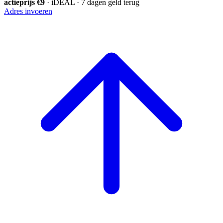
actieprijs €9
· iDEAL · 7 dagen geld terug
Adres invoeren