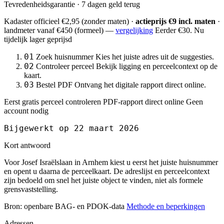
Tevredenheidsgarantie · 7 dagen geld terug
Kadaster officieel
€2,95
(zonder maten) ·
actieprijs €9 incl. maten
·
landmeter
vanaf €450
(formeel) —
vergelijking
Eerder €30. Nu
tijdelijk lager geprijsd
01
Zoek huisnummer
Kies het juiste adres uit de suggesties.
02
Controleer perceel
Bekijk ligging en perceelcontext op de
kaart.
03
Bestel PDF
Ontvang het digitale rapport direct online.
Eerst gratis perceel controleren
PDF-rapport direct online
Geen
account nodig
Bijgewerkt op 22 maart 2026
Kort antwoord
Voor Josef Israëlslaan in Arnhem kiest u eerst het juiste huisnummer
en opent u daarna de perceelkaart. De adreslijst en perceelcontext
zijn bedoeld om snel het juiste object te vinden, niet als formele
grensvaststelling.
Bron: openbare BAG- en PDOK-data
Methode en beperkingen
Adressen