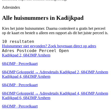
Adresindex
Alle huisnummers in Kadijkpad
Kies het juiste huisnummer. Daarna controleert u gratis het perceel
op de kaart en bestelt u alleen een rapport als dit het juiste perceel is.
10 resultaten
Huisnummer niet gevonden? Zoek bovenaan direct op adres
Adres
Postcode
Perceel
Open
Kadijkpad 2, 6843MP Arnhem
6843MP · Perceelkaart
6843MP
Gekoppeld
→
Adresdetails Kadijkpad 2, 6843MP Arnhem
Kadijkpad 4, 6843MP Arnhem
6843MP · Perceelkaart
6843MP
Gekoppeld
→
Adresdetails Kadijkpad 4, 6843MP Arnhem
Kadijkpad 6, 6843MP Arnhem
6843MP · Perceelkaart