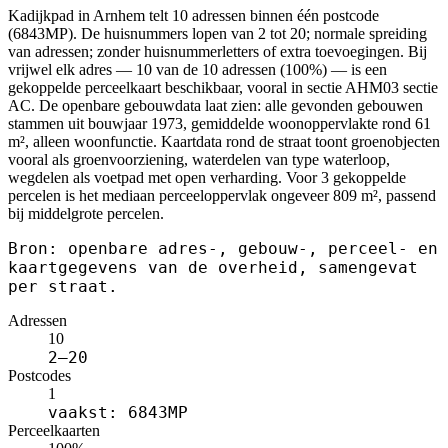
Kadijkpad in Arnhem telt 10 adressen binnen één postcode
(6843MP). De huisnummers lopen van 2 tot 20; normale spreiding
van adressen; zonder huisnummerletters of extra toevoegingen. Bij
vrijwel elk adres — 10 van de 10 adressen (100%) — is een
gekoppelde perceelkaart beschikbaar, vooral in sectie AHM03 sectie
AC. De openbare gebouwdata laat zien: alle gevonden gebouwen
stammen uit bouwjaar 1973, gemiddelde woonoppervlakte rond 61
m², alleen woonfunctie. Kaartdata rond de straat toont groenobjecten
vooral als groenvoorziening, waterdelen van type waterloop,
wegdelen als voetpad met open verharding. Voor 3 gekoppelde
percelen is het mediaan perceeloppervlak ongeveer 809 m², passend
bij middelgrote percelen.
Bron: openbare adres-, gebouw-, perceel- en
kaartgegevens van de overheid, samengevat
per straat.
Adressen
10
2–20
Postcodes
1
vaakst: 6843MP
Perceelkaarten