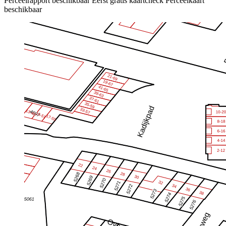
Perceelrapport beschikbaar
Eerst gratis kaartcheck
Perceelkaart
beschikbaar