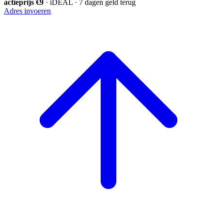
actieprijs €9
· iDEAL · 7 dagen geld terug
Adres invoeren