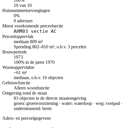
100%
10 van 10
Huisnummertoevoegingen
0%
0 adressen
Meest voorkomende perceelsectie
AHM03 sectie AC
Perceeloppervlak
mediaan 809 m²
Spreiding 802–810 m², o.b.v. 3 percelen
Bouwperiode
1973
100% in de jaren 1970
Woonoppervlakte
~61 m²
mediaan, o.b.v. 10 objecten
Gebouwfunctie
Alleen woonfunctie
Omgeving rond de straat
83 objecten in de directe straatomgeving
groen: groenvoorziening · water: waterloop · weg: voetpad ·
ondersteunend: berm
Adres- en perceelgegevens