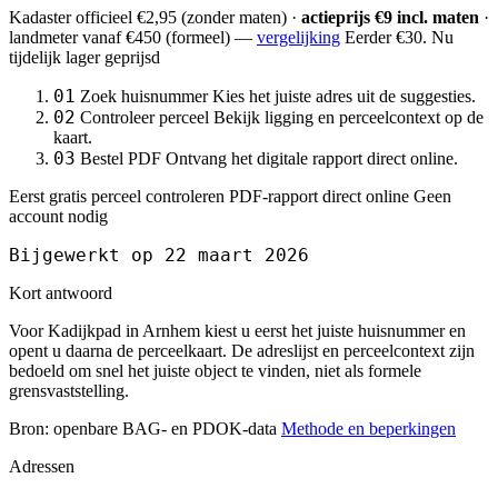
Kadaster officieel
€2,95
(zonder maten) ·
actieprijs €9 incl. maten
·
landmeter
vanaf €450
(formeel) —
vergelijking
Eerder €30. Nu
tijdelijk lager geprijsd
01
Zoek huisnummer
Kies het juiste adres uit de suggesties.
02
Controleer perceel
Bekijk ligging en perceelcontext op de
kaart.
03
Bestel PDF
Ontvang het digitale rapport direct online.
Eerst gratis perceel controleren
PDF-rapport direct online
Geen
account nodig
Bijgewerkt op 22 maart 2026
Kort antwoord
Voor Kadijkpad in Arnhem kiest u eerst het juiste huisnummer en
opent u daarna de perceelkaart. De adreslijst en perceelcontext zijn
bedoeld om snel het juiste object te vinden, niet als formele
grensvaststelling.
Bron: openbare BAG- en PDOK-data
Methode en beperkingen
Adressen