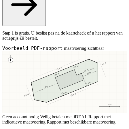
Stap 1 is gratis. U beslist pas na de kaartcheck of u het rapport van
actieprijs €9 bestelt.
Voorbeeld PDF-rapport
maatvoering zichtbaar
N
9,1 m
3,8 m
25,4 m
4,1 m
3,4 m
3,8 m
2,9 m
7,2 m
5,1 m
23,8 m
8,2 m
10 m
Geen account nodig
Veilig betalen met iDEAL
Rapport met
indicatieve maatvoering
Rapport met beschikbare maatvoering