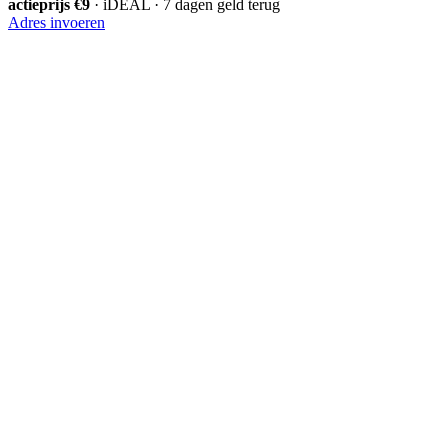
actieprijs €9
· iDEAL · 7 dagen geld terug
Adres invoeren