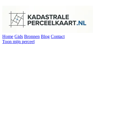
Home
Gids
Bronnen
Blog
Contact
Toon mijn perceel