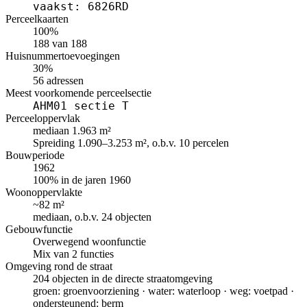
vaakst: 6826RD
Perceelkaarten
100%
188 van 188
Huisnummertoevoegingen
30%
56 adressen
Meest voorkomende perceelsectie
AHM01 sectie T
Perceeloppervlak
mediaan 1.963 m²
Spreiding 1.090–3.253 m², o.b.v. 10 percelen
Bouwperiode
1962
100% in de jaren 1960
Woonoppervlakte
~82 m²
mediaan, o.b.v. 24 objecten
Gebouwfunctie
Overwegend woonfunctie
Mix van 2 functies
Omgeving rond de straat
204 objecten in de directe straatomgeving
groen: groenvoorziening · water: waterloop · weg: voetpad ·
ondersteunend: berm