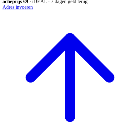
actieprijs €9
· iDEAL · 7 dagen geld terug
Adres invoeren