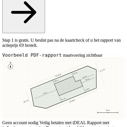
Stap 1 is gratis. U beslist pas na de kaartcheck of u het rapport van
actieprijs €9 bestelt.
Voorbeeld PDF-rapport
maatvoering zichtbaar
N
9,1 m
3,8 m
25,4 m
4,1 m
3,4 m
3,8 m
2,9 m
7,2 m
5,1 m
23,8 m
8,2 m
10 m
Geen account nodig
Veilig betalen met iDEAL
Rapport met