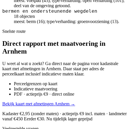
meest: voetpad (43); type/verharding: open verharding (101);
deel van de omgeving getoond.
bermen en ondersteunende wegdelen
18 objecten
meest: berm (16); type/verharding: groenvoorziening (13).
Snelste route
Direct rapport met maatvoering in
Arnhem
U weet al wat u zoekt? Ga direct naar de pagina voor kadastrale
kaart met afmetingen in Arnhem. Daar staat per adres de
perceelkaart inclusief indicatieve maten klaar.
Perceelgrenzen op kaart
Indicatieve maatvoering
PDF · actieprijs €9 · direct online
Bekijk kaart met afmetingen Arnhem →
Kadaster €2,95 (zonder maten) · actieprijs €9 incl. maten · landmeter
vanaf €450
Eerder €30. Nu tijdelijk lager geprijsd
Veelgestelde vragen