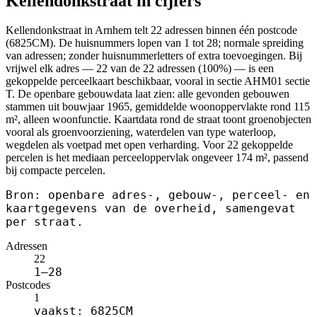
Kellendonkstraat in cijfers
Kellendonkstraat in Arnhem telt 22 adressen binnen één postcode
(6825CM). De huisnummers lopen van 1 tot 28; normale spreiding
van adressen; zonder huisnummerletters of extra toevoegingen. Bij
vrijwel elk adres — 22 van de 22 adressen (100%) — is een
gekoppelde perceelkaart beschikbaar, vooral in sectie AHM01 sectie
T. De openbare gebouwdata laat zien: alle gevonden gebouwen
stammen uit bouwjaar 1965, gemiddelde woonoppervlakte rond 115
m², alleen woonfunctie. Kaartdata rond de straat toont groenobjecten
vooral als groenvoorziening, waterdelen van type waterloop,
wegdelen als voetpad met open verharding. Voor 22 gekoppelde
percelen is het mediaan perceeloppervlak ongeveer 174 m², passend
bij compacte percelen.
Bron: openbare adres-, gebouw-, perceel- en
kaartgegevens van de overheid, samengevat
per straat.
Adressen
22
1–28
Postcodes
1
vaakst: 6825CM