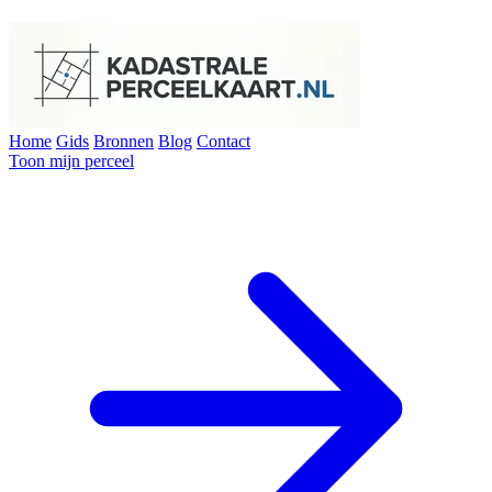
Home
Gids
Bronnen
Blog
Contact
Toon mijn perceel