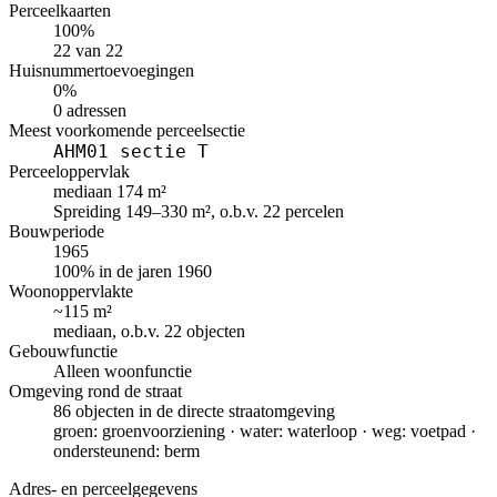
Perceelkaarten
100%
22 van 22
Huisnummertoevoegingen
0%
0 adressen
Meest voorkomende perceelsectie
AHM01 sectie T
Perceeloppervlak
mediaan 174 m²
Spreiding 149–330 m², o.b.v. 22 percelen
Bouwperiode
1965
100% in de jaren 1960
Woonoppervlakte
~115 m²
mediaan, o.b.v. 22 objecten
Gebouwfunctie
Alleen woonfunctie
Omgeving rond de straat
86 objecten in de directe straatomgeving
groen: groenvoorziening · water: waterloop · weg: voetpad ·
ondersteunend: berm
Adres- en perceelgegevens