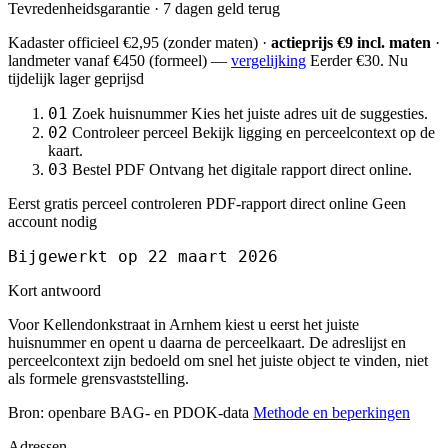
Tevredenheidsgarantie · 7 dagen geld terug
Kadaster officieel
€2,95
(zonder maten) ·
actieprijs €9 incl. maten
·
landmeter
vanaf €450
(formeel) —
vergelijking
Eerder €30. Nu
tijdelijk lager geprijsd
01
Zoek huisnummer
Kies het juiste adres uit de suggesties.
02
Controleer perceel
Bekijk ligging en perceelcontext op de
kaart.
03
Bestel PDF
Ontvang het digitale rapport direct online.
Eerst gratis perceel controleren
PDF-rapport direct online
Geen
account nodig
Bijgewerkt op 22 maart 2026
Kort antwoord
Voor Kellendonkstraat in Arnhem kiest u eerst het juiste
huisnummer en opent u daarna de perceelkaart. De adreslijst en
perceelcontext zijn bedoeld om snel het juiste object te vinden, niet
als formele grensvaststelling.
Bron: openbare BAG- en PDOK-data
Methode en beperkingen
Adressen