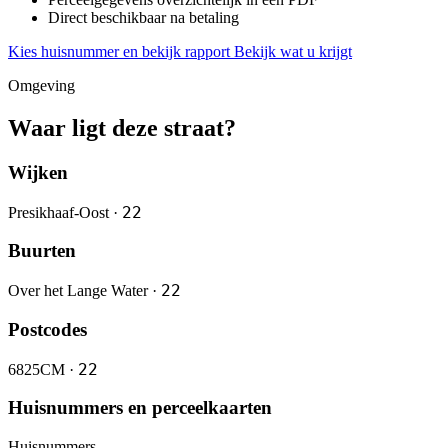
Direct beschikbaar na betaling
Kies huisnummer en bekijk rapport
Bekijk wat u krijgt
Omgeving
Waar ligt deze straat?
Wijken
22
Presikhaaf-Oost ·
Buurten
22
Over het Lange Water ·
Postcodes
22
6825CM ·
Huisnummers en perceelkaarten
Huisnummers