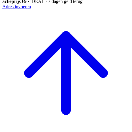
actieprijs €9
· iDEAL · 7 dagen geld terug
Adres invoeren