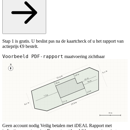
Stap 1 is gratis. U beslist pas na de kaartcheck of u het rapport van
actieprijs €9 bestelt.
Voorbeeld PDF-rapport
maatvoering zichtbaar
N
9,1 m
3,8 m
25,4 m
4,1 m
3,4 m
3,8 m
2,9 m
7,2 m
5,1 m
23,8 m
8,2 m
10 m
Geen account nodig
Veilig betalen met iDEAL
Rapport met