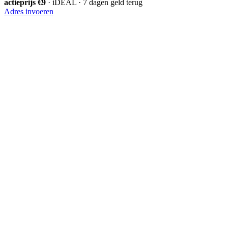
actieprijs €9
· iDEAL · 7 dagen geld terug
Adres invoeren