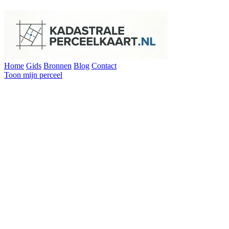
Home
Gids
Bronnen
Blog
Contact
Toon mijn perceel