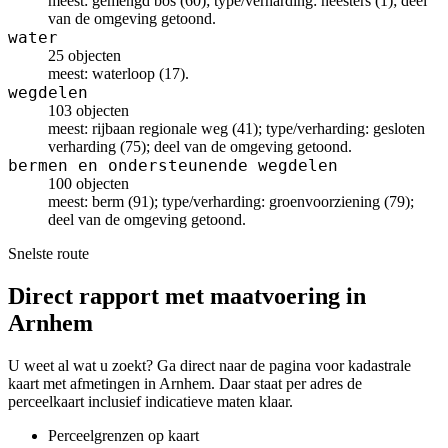
meest: gemengd bos (60); type/verharding: heesters (1); deel
van de omgeving getoond.
water
25 objecten
meest: waterloop (17).
wegdelen
103 objecten
meest: rijbaan regionale weg (41); type/verharding: gesloten
verharding (75); deel van de omgeving getoond.
bermen en ondersteunende wegdelen
100 objecten
meest: berm (91); type/verharding: groenvoorziening (79);
deel van de omgeving getoond.
Snelste route
Direct rapport met maatvoering in
Arnhem
U weet al wat u zoekt? Ga direct naar de pagina voor kadastrale
kaart met afmetingen in Arnhem. Daar staat per adres de
perceelkaart inclusief indicatieve maten klaar.
Perceelgrenzen op kaart