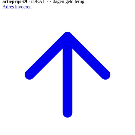
actieprijs €9
· iDEAL · 7 dagen geld terug
Adres invoeren