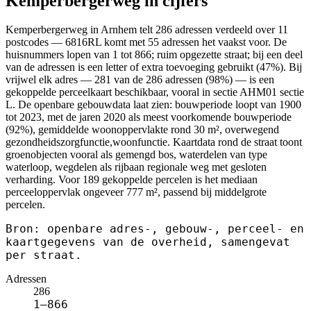
Kemperbergerweg in cijfers
Kemperbergerweg in Arnhem telt 286 adressen verdeeld over 11
postcodes — 6816RL komt met 55 adressen het vaakst voor. De
huisnummers lopen van 1 tot 866; ruim opgezette straat; bij een deel
van de adressen is een letter of extra toevoeging gebruikt (47%). Bij
vrijwel elk adres — 281 van de 286 adressen (98%) — is een
gekoppelde perceelkaart beschikbaar, vooral in sectie AHM01 sectie
L. De openbare gebouwdata laat zien: bouwperiode loopt van 1900
tot 2023, met de jaren 2020 als meest voorkomende bouwperiode
(92%), gemiddelde woonoppervlakte rond 30 m², overwegend
gezondheidszorgfunctie,woonfunctie. Kaartdata rond de straat toont
groenobjecten vooral als gemengd bos, waterdelen van type
waterloop, wegdelen als rijbaan regionale weg met gesloten
verharding. Voor 189 gekoppelde percelen is het mediaan
perceeloppervlak ongeveer 777 m², passend bij middelgrote
percelen.
Bron: openbare adres-, gebouw-, perceel- en
kaartgegevens van de overheid, samengevat
per straat.
Adressen
286
1–866