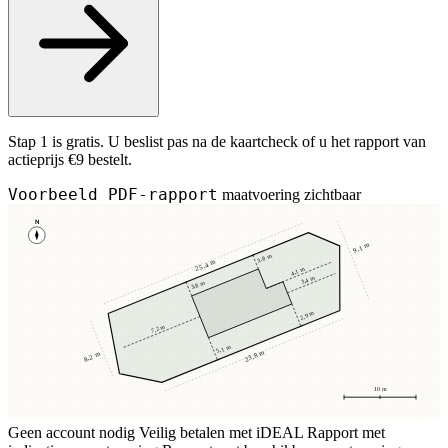
Stap 1 is gratis. U beslist pas na de kaartcheck of u het rapport van
actieprijs €9 bestelt.
Voorbeeld PDF-rapport
maatvoering zichtbaar
N
9,1 m
3,8 m
25,4 m
4,1 m
3,4 m
3,8 m
2,9 m
7,2 m
5,1 m
23,8 m
8,2 m
10 m
Geen account nodig
Veilig betalen met iDEAL
Rapport met