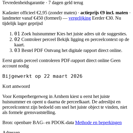
Tevredenheidsgarantie · 7 dagen geld terug
Kadaster officieel
€2,95
(zonder maten) ·
actieprijs €9 incl. maten
·
landmeter
vanaf €450
(formeel) —
vergelijking
Eerder €30. Nu
tijdelijk lager geprijsd
01
Zoek huisnummer
Kies het juiste adres uit de suggesties.
02
Controleer perceel
Bekijk ligging en perceelcontext op de
kaart.
03
Bestel PDF
Ontvang het digitale rapport direct online.
Eerst gratis perceel controleren
PDF-rapport direct online
Geen
account nodig
Bijgewerkt op 22 maart 2026
Kort antwoord
Voor Kemperbergerweg in Arnhem kiest u eerst het juiste
huisnummer en opent u daarna de perceelkaart. De adreslijst en
perceelcontext zijn bedoeld om snel het juiste object te vinden, niet
als formele grensvaststelling.
Bron: openbare BAG- en PDOK-data
Methode en beperkingen
Adressen