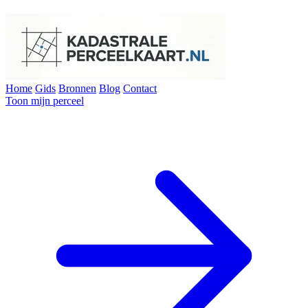
Home
Gids
Bronnen
Blog
Contact
Toon mijn perceel