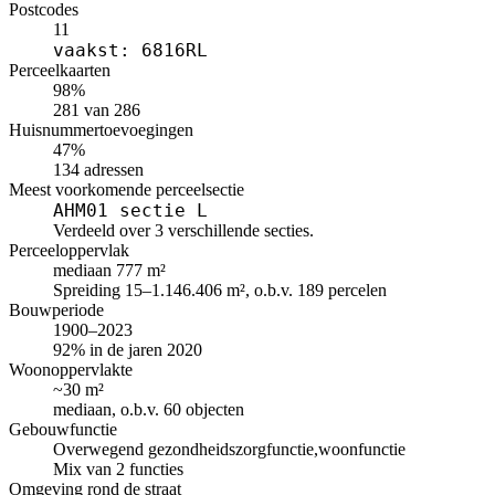
Postcodes
11
vaakst: 6816RL
Perceelkaarten
98%
281 van 286
Huisnummertoevoegingen
47%
134 adressen
Meest voorkomende perceelsectie
AHM01 sectie L
Verdeeld over 3 verschillende secties.
Perceeloppervlak
mediaan 777 m²
Spreiding 15–1.146.406 m², o.b.v. 189 percelen
Bouwperiode
1900–2023
92% in de jaren 2020
Woonoppervlakte
~30 m²
mediaan, o.b.v. 60 objecten
Gebouwfunctie
Overwegend gezondheidszorgfunctie,woonfunctie
Mix van 2 functies
Omgeving rond de straat