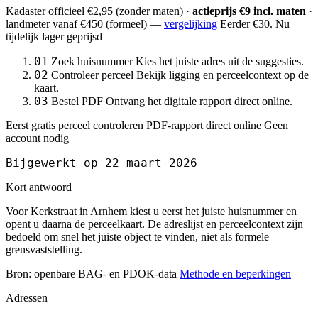
Kadaster officieel
€2,95
(zonder maten) ·
actieprijs €9 incl. maten
·
landmeter
vanaf €450
(formeel) —
vergelijking
Eerder €30. Nu
tijdelijk lager geprijsd
01
Zoek huisnummer
Kies het juiste adres uit de suggesties.
02
Controleer perceel
Bekijk ligging en perceelcontext op de
kaart.
03
Bestel PDF
Ontvang het digitale rapport direct online.
Eerst gratis perceel controleren
PDF-rapport direct online
Geen
account nodig
Bijgewerkt op 22 maart 2026
Kort antwoord
Voor Kerkstraat in Arnhem kiest u eerst het juiste huisnummer en
opent u daarna de perceelkaart. De adreslijst en perceelcontext zijn
bedoeld om snel het juiste object te vinden, niet als formele
grensvaststelling.
Bron: openbare BAG- en PDOK-data
Methode en beperkingen
Adressen