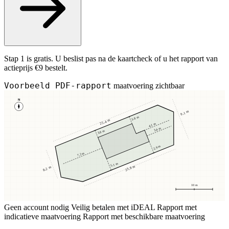
Stap 1 is gratis. U beslist pas na de kaartcheck of u het rapport van
actieprijs €9 bestelt.
Voorbeeld PDF-rapport
maatvoering zichtbaar
N
9,1 m
3,8 m
25,4 m
4,1 m
3,4 m
3,8 m
2,9 m
7,2 m
5,1 m
23,8 m
8,2 m
10 m
Geen account nodig
Veilig betalen met iDEAL
Rapport met
indicatieve maatvoering
Rapport met beschikbare maatvoering