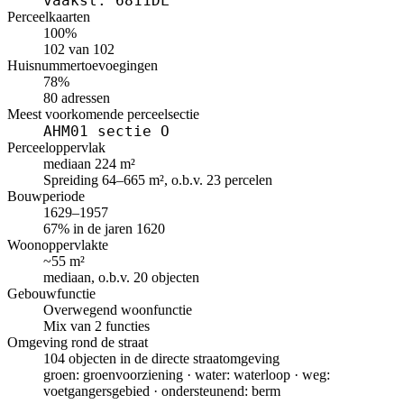
vaakst: 6811DL
Perceelkaarten
100%
102 van 102
Huisnummertoevoegingen
78%
80 adressen
Meest voorkomende perceelsectie
AHM01 sectie O
Perceeloppervlak
mediaan 224 m²
Spreiding 64–665 m², o.b.v. 23 percelen
Bouwperiode
1629–1957
67% in de jaren 1620
Woonoppervlakte
~55 m²
mediaan, o.b.v. 20 objecten
Gebouwfunctie
Overwegend woonfunctie
Mix van 2 functies
Omgeving rond de straat
104 objecten in de directe straatomgeving
groen: groenvoorziening · water: waterloop · weg:
voetgangersgebied · ondersteunend: berm