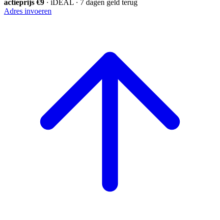
actieprijs €9
· iDEAL · 7 dagen geld terug
Adres invoeren