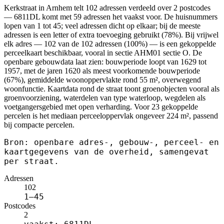
Kerkstraat in Arnhem telt 102 adressen verdeeld over 2 postcodes
— 6811DL komt met 59 adressen het vaakst voor. De huisnummers
lopen van 1 tot 45; veel adressen dicht op elkaar; bij de meeste
adressen is een letter of extra toevoeging gebruikt (78%). Bij vrijwel
elk adres — 102 van de 102 adressen (100%) — is een gekoppelde
perceelkaart beschikbaar, vooral in sectie AHM01 sectie O. De
openbare gebouwdata laat zien: bouwperiode loopt van 1629 tot
1957, met de jaren 1620 als meest voorkomende bouwperiode
(67%), gemiddelde woonoppervlakte rond 55 m², overwegend
woonfunctie. Kaartdata rond de straat toont groenobjecten vooral als
groenvoorziening, waterdelen van type waterloop, wegdelen als
voetgangersgebied met open verharding. Voor 23 gekoppelde
percelen is het mediaan perceeloppervlak ongeveer 224 m², passend
bij compacte percelen.
Bron: openbare adres-, gebouw-, perceel- en
kaartgegevens van de overheid, samengevat
per straat.
Adressen
102
1–45
Postcodes
2