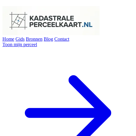
Home
Gids
Bronnen
Blog
Contact
Toon mijn perceel