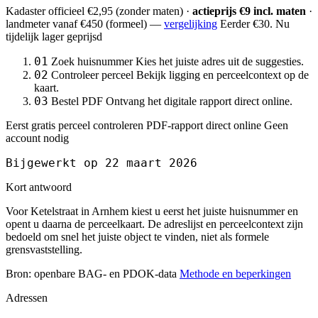
Kadaster officieel
€2,95
(zonder maten) ·
actieprijs €9 incl. maten
·
landmeter
vanaf €450
(formeel) —
vergelijking
Eerder €30. Nu
tijdelijk lager geprijsd
01
Zoek huisnummer
Kies het juiste adres uit de suggesties.
02
Controleer perceel
Bekijk ligging en perceelcontext op de
kaart.
03
Bestel PDF
Ontvang het digitale rapport direct online.
Eerst gratis perceel controleren
PDF-rapport direct online
Geen
account nodig
Bijgewerkt op 22 maart 2026
Kort antwoord
Voor Ketelstraat in Arnhem kiest u eerst het juiste huisnummer en
opent u daarna de perceelkaart. De adreslijst en perceelcontext zijn
bedoeld om snel het juiste object te vinden, niet als formele
grensvaststelling.
Bron: openbare BAG- en PDOK-data
Methode en beperkingen
Adressen