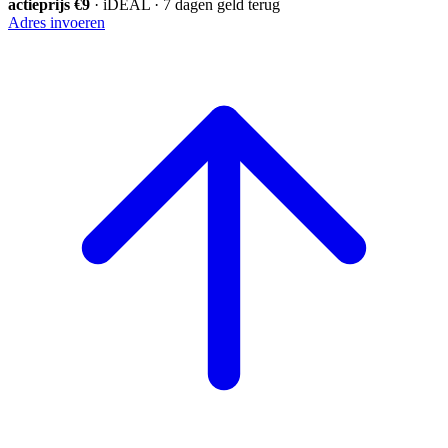
actieprijs €9
· iDEAL · 7 dagen geld terug
Adres invoeren