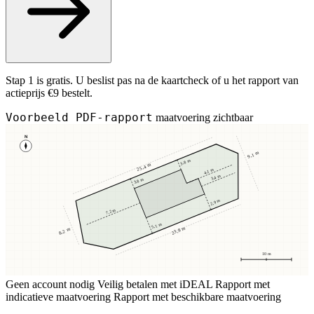
Stap 1 is gratis. U beslist pas na de kaartcheck of u het rapport van
actieprijs €9 bestelt.
Voorbeeld PDF-rapport
maatvoering zichtbaar
N
9,1 m
3,8 m
25,4 m
4,1 m
3,4 m
3,8 m
2,9 m
7,2 m
5,1 m
23,8 m
8,2 m
10 m
Geen account nodig
Veilig betalen met iDEAL
Rapport met
indicatieve maatvoering
Rapport met beschikbare maatvoering