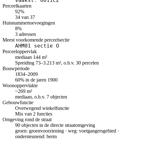
vaakst: 6811CZ
Perceelkaarten
92%
34 van 37
Huisnummertoevoegingen
8%
3 adressen
Meest voorkomende perceelsectie
AHM01 sectie O
Perceeloppervlak
mediaan 144 m²
Spreiding 73–3.213 m², o.b.v. 30 percelen
Bouwperiode
1834–2009
60% in de jaren 1900
Woonoppervlakte
~269 m²
mediaan, o.b.v. 7 objecten
Gebouwfunctie
Overwegend winkelfunctie
Mix van 2 functies
Omgeving rond de straat
90 objecten in de directe straatomgeving
groen: groenvoorziening · weg: voetgangersgebied ·
ondersteunend: berm