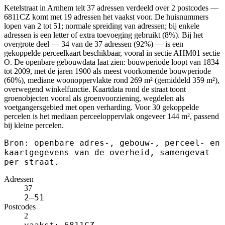
Ketelstraat in Arnhem telt 37 adressen verdeeld over 2 postcodes —
6811CZ komt met 19 adressen het vaakst voor. De huisnummers
lopen van 2 tot 51; normale spreiding van adressen; bij enkele
adressen is een letter of extra toevoeging gebruikt (8%). Bij het
overgrote deel — 34 van de 37 adressen (92%) — is een
gekoppelde perceelkaart beschikbaar, vooral in sectie AHM01 sectie
O. De openbare gebouwdata laat zien: bouwperiode loopt van 1834
tot 2009, met de jaren 1900 als meest voorkomende bouwperiode
(60%), mediane woonoppervlakte rond 269 m² (gemiddeld 359 m²),
overwegend winkelfunctie. Kaartdata rond de straat toont
groenobjecten vooral als groenvoorziening, wegdelen als
voetgangersgebied met open verharding. Voor 30 gekoppelde
percelen is het mediaan perceeloppervlak ongeveer 144 m², passend
bij kleine percelen.
Bron: openbare adres-, gebouw-, perceel- en
kaartgegevens van de overheid, samengevat
per straat.
Adressen
37
2–51
Postcodes
2