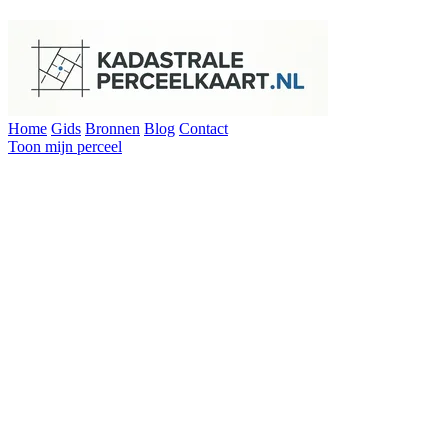
Home
Gids
Bronnen
Blog
Contact
Toon mijn perceel