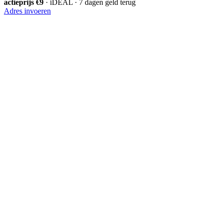
actieprijs €9
· iDEAL · 7 dagen geld terug
Adres invoeren