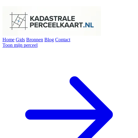
Home
Gids
Bronnen
Blog
Contact
Toon mijn perceel