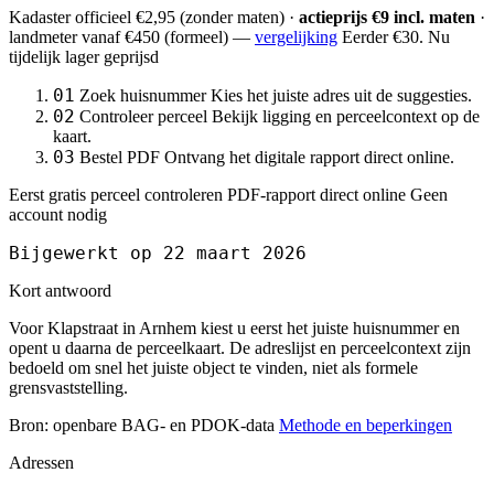
Kadaster officieel
€2,95
(zonder maten) ·
actieprijs €9 incl. maten
·
landmeter
vanaf €450
(formeel) —
vergelijking
Eerder €30. Nu
tijdelijk lager geprijsd
01
Zoek huisnummer
Kies het juiste adres uit de suggesties.
02
Controleer perceel
Bekijk ligging en perceelcontext op de
kaart.
03
Bestel PDF
Ontvang het digitale rapport direct online.
Eerst gratis perceel controleren
PDF-rapport direct online
Geen
account nodig
Bijgewerkt op 22 maart 2026
Kort antwoord
Voor Klapstraat in Arnhem kiest u eerst het juiste huisnummer en
opent u daarna de perceelkaart. De adreslijst en perceelcontext zijn
bedoeld om snel het juiste object te vinden, niet als formele
grensvaststelling.
Bron: openbare BAG- en PDOK-data
Methode en beperkingen
Adressen