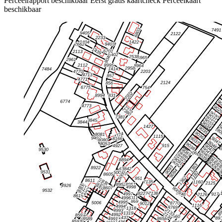
Perceelrapport beschikbaar
Eerst gratis kaartcheck
Perceelkaart
beschikbaar