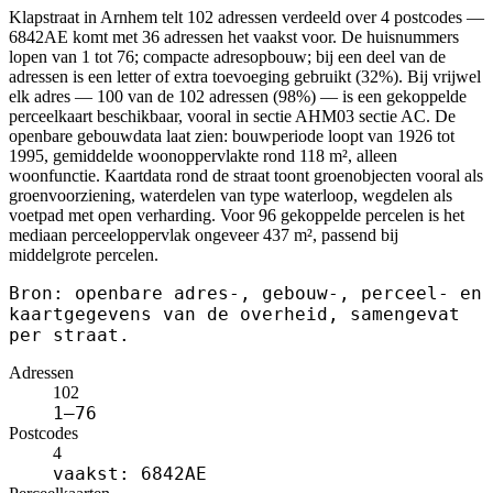
Klapstraat in Arnhem telt 102 adressen verdeeld over 4 postcodes —
6842AE komt met 36 adressen het vaakst voor. De huisnummers
lopen van 1 tot 76; compacte adresopbouw; bij een deel van de
adressen is een letter of extra toevoeging gebruikt (32%). Bij vrijwel
elk adres — 100 van de 102 adressen (98%) — is een gekoppelde
perceelkaart beschikbaar, vooral in sectie AHM03 sectie AC. De
openbare gebouwdata laat zien: bouwperiode loopt van 1926 tot
1995, gemiddelde woonoppervlakte rond 118 m², alleen
woonfunctie. Kaartdata rond de straat toont groenobjecten vooral als
groenvoorziening, waterdelen van type waterloop, wegdelen als
voetpad met open verharding. Voor 96 gekoppelde percelen is het
mediaan perceeloppervlak ongeveer 437 m², passend bij
middelgrote percelen.
Bron: openbare adres-, gebouw-, perceel- en
kaartgegevens van de overheid, samengevat
per straat.
Adressen
102
1–76
Postcodes
4
vaakst: 6842AE