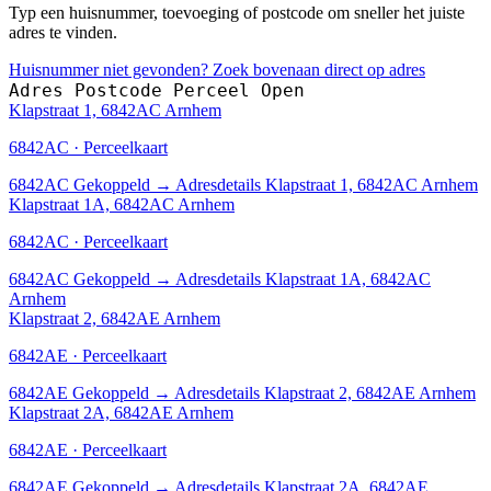
Typ een huisnummer, toevoeging of postcode om sneller het juiste
adres te vinden.
Huisnummer niet gevonden? Zoek bovenaan direct op adres
Adres
Postcode
Perceel
Open
Klapstraat 1, 6842AC Arnhem
6842AC · Perceelkaart
6842AC
Gekoppeld
→
Adresdetails Klapstraat 1, 6842AC Arnhem
Klapstraat 1A, 6842AC Arnhem
6842AC · Perceelkaart
6842AC
Gekoppeld
→
Adresdetails Klapstraat 1A, 6842AC
Arnhem
Klapstraat 2, 6842AE Arnhem
6842AE · Perceelkaart
6842AE
Gekoppeld
→
Adresdetails Klapstraat 2, 6842AE Arnhem
Klapstraat 2A, 6842AE Arnhem
6842AE · Perceelkaart
6842AE
Gekoppeld
→
Adresdetails Klapstraat 2A, 6842AE