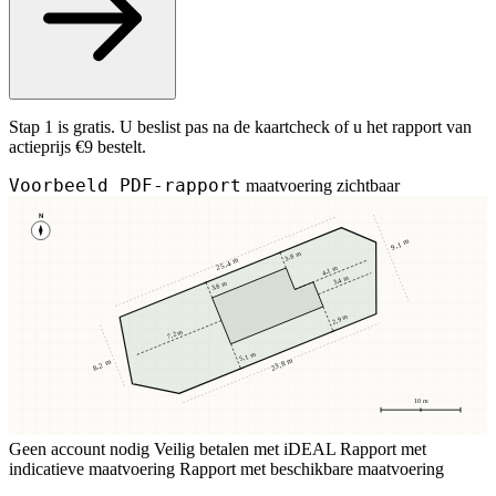
Stap 1 is gratis. U beslist pas na de kaartcheck of u het rapport van
actieprijs €9 bestelt.
Voorbeeld PDF-rapport
maatvoering zichtbaar
N
9,1 m
3,8 m
25,4 m
4,1 m
3,4 m
3,8 m
2,9 m
7,2 m
5,1 m
23,8 m
8,2 m
10 m
Geen account nodig
Veilig betalen met iDEAL
Rapport met
indicatieve maatvoering
Rapport met beschikbare maatvoering