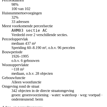
Perceelkaarten
98%
100 van 102
Huisnummertoevoegingen
32%
33 adressen
Meest voorkomende perceelsectie
AHM03 sectie AC
Verdeeld over 2 verschillende secties.
Perceeloppervlak
mediaan 437 m²
Spreiding 60–8.190 m², o.b.v. 96 percelen
Bouwperiode
1926–1995
o.b.v. 6 gebouwen
Woonoppervlakte
~118 m²
mediaan, o.b.v. 28 objecten
Gebouwfunctie
Alleen woonfunctie
Omgeving rond de straat
342 objecten in de directe straatomgeving
groen: groenvoorziening · water: waterloop · weg: voetpad ·
ondersteunend: berm