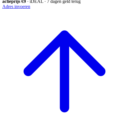
actieprijs €9
· iDEAL · 7 dagen geld terug
Adres invoeren