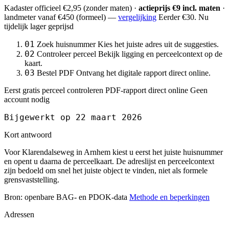
Kadaster officieel
€2,95
(zonder maten) ·
actieprijs €9 incl. maten
·
landmeter
vanaf €450
(formeel) —
vergelijking
Eerder €30. Nu
tijdelijk lager geprijsd
01
Zoek huisnummer
Kies het juiste adres uit de suggesties.
02
Controleer perceel
Bekijk ligging en perceelcontext op de
kaart.
03
Bestel PDF
Ontvang het digitale rapport direct online.
Eerst gratis perceel controleren
PDF-rapport direct online
Geen
account nodig
Bijgewerkt op 22 maart 2026
Kort antwoord
Voor Klarendalseweg in Arnhem kiest u eerst het juiste huisnummer
en opent u daarna de perceelkaart. De adreslijst en perceelcontext
zijn bedoeld om snel het juiste object te vinden, niet als formele
grensvaststelling.
Bron: openbare BAG- en PDOK-data
Methode en beperkingen
Adressen