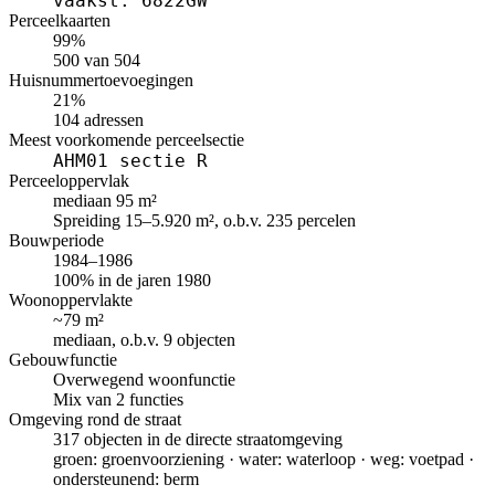
vaakst: 6822GW
Perceelkaarten
99%
500 van 504
Huisnummertoevoegingen
21%
104 adressen
Meest voorkomende perceelsectie
AHM01 sectie R
Perceeloppervlak
mediaan 95 m²
Spreiding 15–5.920 m², o.b.v. 235 percelen
Bouwperiode
1984–1986
100% in de jaren 1980
Woonoppervlakte
~79 m²
mediaan, o.b.v. 9 objecten
Gebouwfunctie
Overwegend woonfunctie
Mix van 2 functies
Omgeving rond de straat
317 objecten in de directe straatomgeving
groen: groenvoorziening · water: waterloop · weg: voetpad ·
ondersteunend: berm