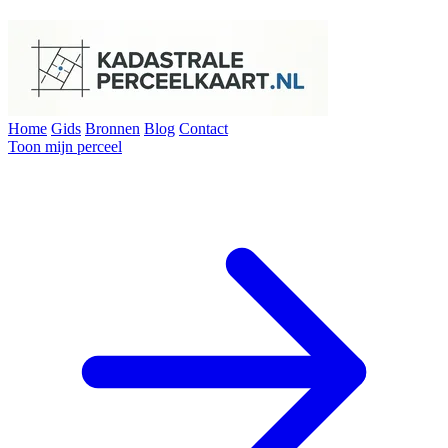
Home
Gids
Bronnen
Blog
Contact
Toon mijn perceel