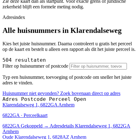
Zie deze kaart dan als startpunt. Voor exacte grens of juridische
zekerheid blijft een formele meting nodig.
Adresindex
Alle huisnummers in Klarendalseweg
Kies het juiste huisnummer. Daarna controleert u gratis het perceel
op de kaart en bestelt u alleen een rapport als dit het juiste perceel is.
504 resultaten
Filter op huisnummer of postcode
Typ een huisnummer, toevoeging of postcode om sneller het juiste
adres te vinden.
Huisnummer niet gevonden? Zoek bovenaan direct op adres
Adres
Postcode
Perceel
Open
Klarendalseweg 1, 6822GA Arnhem
6822GA · Perceelkaart
6822GA
Gekoppeld
→
Adresdetails Klarendalseweg 1, 6822GA
Arnhem
Oude Klarendalseweg 1, 6828AZ Arnhem