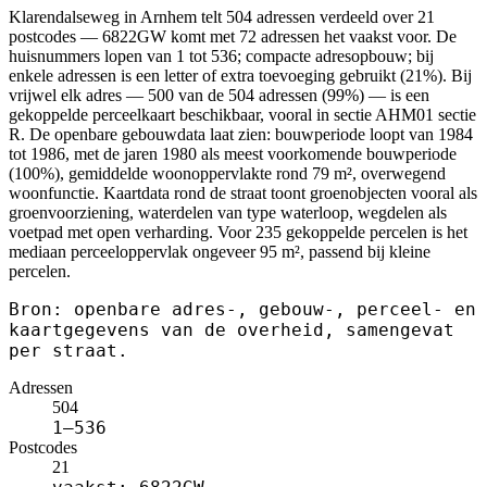
Klarendalseweg in Arnhem telt 504 adressen verdeeld over 21
postcodes — 6822GW komt met 72 adressen het vaakst voor. De
huisnummers lopen van 1 tot 536; compacte adresopbouw; bij
enkele adressen is een letter of extra toevoeging gebruikt (21%). Bij
vrijwel elk adres — 500 van de 504 adressen (99%) — is een
gekoppelde perceelkaart beschikbaar, vooral in sectie AHM01 sectie
R. De openbare gebouwdata laat zien: bouwperiode loopt van 1984
tot 1986, met de jaren 1980 als meest voorkomende bouwperiode
(100%), gemiddelde woonoppervlakte rond 79 m², overwegend
woonfunctie. Kaartdata rond de straat toont groenobjecten vooral als
groenvoorziening, waterdelen van type waterloop, wegdelen als
voetpad met open verharding. Voor 235 gekoppelde percelen is het
mediaan perceeloppervlak ongeveer 95 m², passend bij kleine
percelen.
Bron: openbare adres-, gebouw-, perceel- en
kaartgegevens van de overheid, samengevat
per straat.
Adressen
504
1–536
Postcodes
21