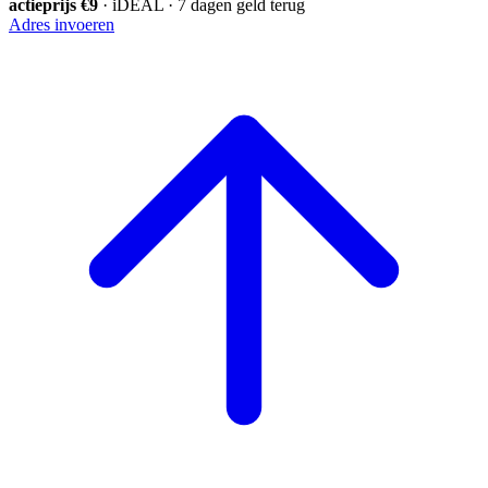
actieprijs €9
· iDEAL · 7 dagen geld terug
Adres invoeren