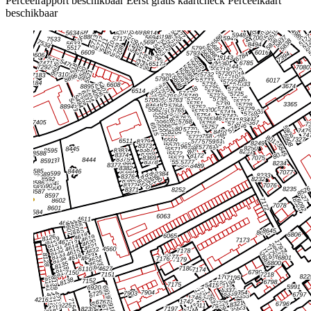
Perceelrapport beschikbaar
Eerst gratis kaartcheck
Perceelkaart
beschikbaar