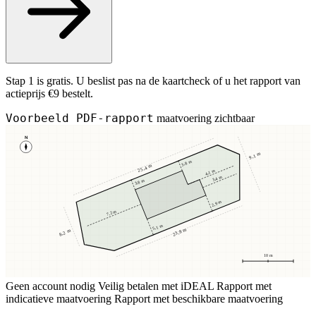
Stap 1 is gratis. U beslist pas na de kaartcheck of u het rapport van
actieprijs €9 bestelt.
Voorbeeld PDF-rapport
maatvoering zichtbaar
N
9,1 m
3,8 m
25,4 m
4,1 m
3,4 m
3,8 m
2,9 m
7,2 m
5,1 m
23,8 m
8,2 m
10 m
Geen account nodig
Veilig betalen met iDEAL
Rapport met
indicatieve maatvoering
Rapport met beschikbare maatvoering