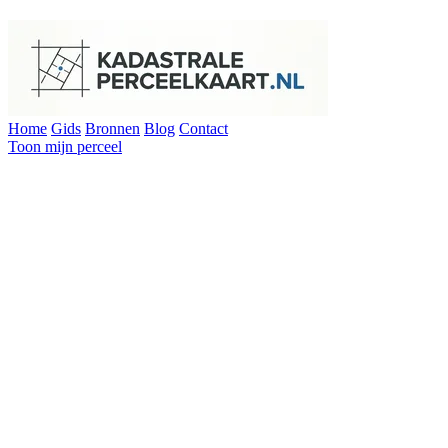
Home
Gids
Bronnen
Blog
Contact
Toon mijn perceel