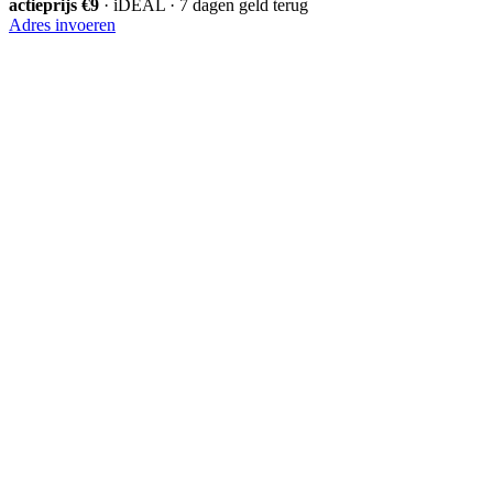
actieprijs €9
· iDEAL · 7 dagen geld terug
Adres invoeren